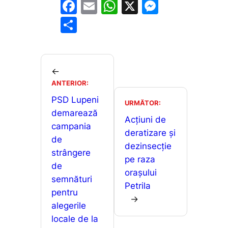
F
E
W
X
M
a
m
h
e
P
c
ai
at
s
ar
e
l
s
s
ta
b
A
e
je
←
o
p
n
ANTERIOR:
a
o
p
g
PSD Lupeni
z
URMĂTOR:
demarează
k
er
ă
Acțiuni de
campania
deratizare și
de
dezinsecție
strângere
pe raza
de
orașului
semnături
Petrila
pentru
→
alegerile
locale de la