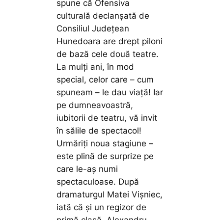
spune că Ofensiva
culturală declanșată de
Consiliul Județean
Hunedoara are drept piloni
de bază cele două teatre.
La mulți ani, în mod
special, celor care – cum
spuneam – le dau viață! Iar
pe dumneavoastră,
iubitorii de teatru, vă invit
în sălile de spectacol!
Urmăriți noua stagiune –
este plină de surprize pe
care le-aș numi
spectaculoase. După
dramaturgul Matei Vișniec,
iată că și un regizor de
primă clasă, Alexandru