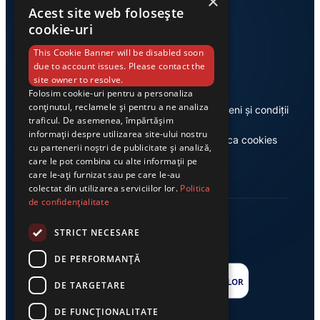
×
Acest site web folosește
cookie-uri
Link-uri utile
This Cookie Banner will be disabled soon
due to account issues. Please contact the
site owner to resolve.
Folosim cookie-uri pentru a personaliza
conținutul, reclamele și pentru a ne analiza
Despre noi
Termeni și condiții
traficul. De asemenea, împărtășim
informații despre utilizarea site-ului nostru
Casa de editură Exclusiv
Politica cookies
cu partenerii noștri de publicitate și analiză,
care le pot combina cu alte informații pe
care le-ați furnizat sau pe care le-au
colectat din utilizarea serviciilor lor.
Politica
de confidențialitate
STRICT NECESARE
DE PERFORMANȚĂ
DE TARGETARE
DE FUNCŢIONALITATE