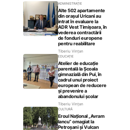
ADMINISTRAȚIE
Alte 502 apartamente
din orașul Uricani au
intrat în evaluare la
ADR Vest Timișoara, în
vederea contractării
de fonduri europene
pentru reabilitare
Tiberiu Vințan
EDUCAȚIE
Atelier de educație
parentală la Școala
gimnazială din Pui, în
cadrul unui proiect
european de reducere
și prevenire a
abandonului școlar
Tiberiu Vințan
CULTURĂ
Eroul Național „Avram
Iancu” omagiat la
Petroșani și Vulcan