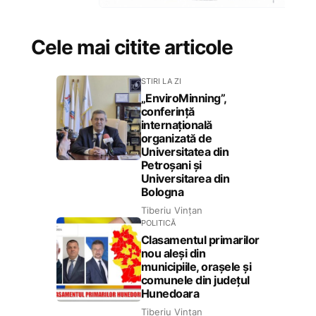
Cele mai citite articole
STIRI LA ZI
„EnviroMinning”,
conferință
internațională
organizată de
Universitatea din
Petroșani și
Universitarea din
Bologna
Tiberiu Vințan
POLITICĂ
Clasamentul primarilor
nou aleși din
municipiile, orașele și
comunele din județul
Hunedoara
Tiberiu Vințan