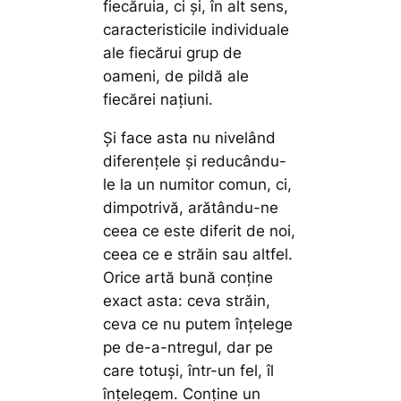
fiecăruia, ci şi, în alt sens,
caracteristicile individuale
ale fiecărui grup de
oameni, de pildă ale
fiecărei naţiuni.
Şi face asta nu nivelând
diferenţele şi reducându-
le la un numitor comun, ci,
dimpotrivă, arătându-ne
ceea ce este diferit de noi,
ceea ce e străin sau altfel.
Orice artă bună conţine
exact asta: ceva străin,
ceva ce nu putem înţelege
pe de-a-ntregul, dar pe
care totuşi, într-un fel, îl
înţelegem. Conţine un