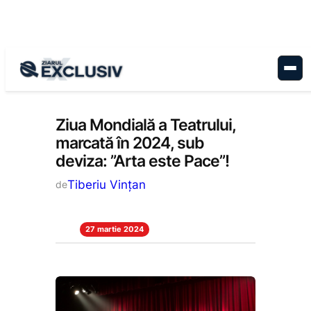
Sari
la
conținut
Cultură
, 
Stiri la zi
Ziua Mondială a Teatrului,
marcată în 2024, sub
deviza: ”Arta este Pace”!
Tiberiu Vințan
de
27 martie 2024