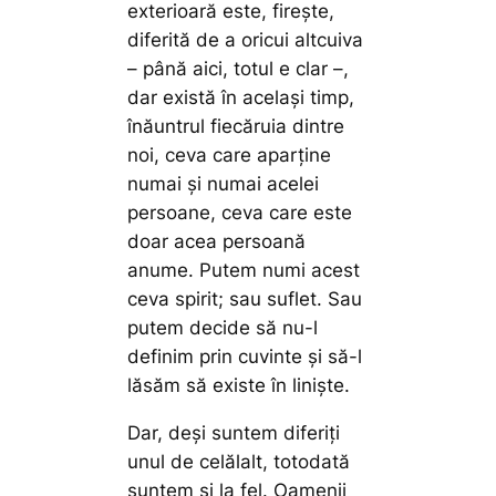
exterioară este, fireşte,
diferită de a oricui altcuiva
– până aici, totul e clar –,
dar există în acelaşi timp,
înăuntrul fiecăruia dintre
noi, ceva care aparţine
numai şi numai acelei
persoane, ceva care este
doar acea persoană
anume. Putem numi acest
ceva spirit; sau suflet. Sau
putem decide să nu-l
definim prin cuvinte şi să-l
lăsăm să existe în linişte.
Dar, deşi suntem diferiţi
unul de celălalt, totodată
suntem şi la fel. Oamenii