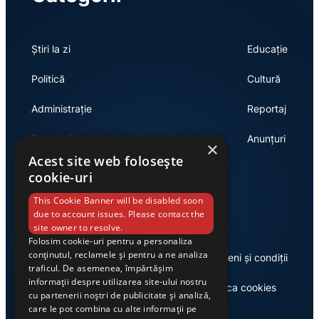
Știri la zi
Educație
Politică
Cultură
Administrație
Reportaj
Economie
Anunțuri
×
Acest site web folosește
cookie-uri
Link-uri utile
This Cookie Banner will be disabled soon
due to account issues. Please contact the
site owner to resolve.
Folosim cookie-uri pentru a personaliza
conținutul, reclamele și pentru a ne analiza
Despre noi
Termeni și condiții
traficul. De asemenea, împărtășim
informații despre utilizarea site-ului nostru
Casa de editură Exclusiv
Politica cookies
cu partenerii noștri de publicitate și analiză,
care le pot combina cu alte informații pe