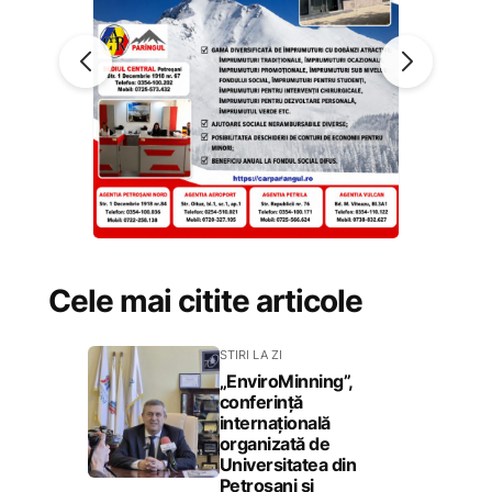
Cele mai citite articole
STIRI LA ZI
„EnviroMinning”,
conferință
internațională
organizată de
Universitatea din
Petroșani și