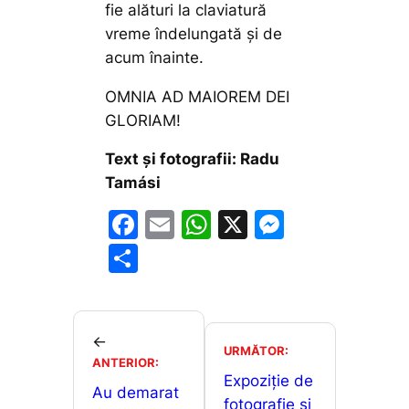
fie alături la claviatură
vreme îndelungată și de
acum înainte.
OMNIA AD MAIOREM DEI
GLORIAM!
Text și fotografii: Radu
Tamási
F
E
W
X
M
a
m
h
e
P
c
ai
at
s
ar
e
l
s
s
ta
b
A
e
je
←
URMĂTOR:
o
p
n
ANTERIOR:
a
Expoziție de
o
p
g
Au demarat
z
fotografie și