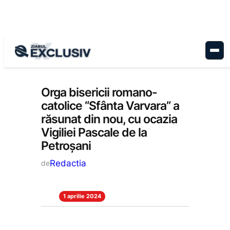
Sari
la
conținut
Cultură
, 
Stiri la zi
Orga bisericii romano-
catolice “Sfânta Varvara” a
răsunat din nou, cu ocazia
Vigiliei Pascale de la
Petroșani
Redactia
de
1 aprilie 2024