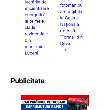
lucrările de
k
er
ă
fotomanipul
eficientizare
are digitală
energetică
la Galeria
la primele
Națională
clădiri
de Artă
rezidențiale
”Forma” din
din
Deva
municipiul
→
Lupeni
Publicitate