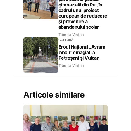
gimnazială din Pui, în
cadrul unui proiect
european de reducere
și prevenire a
abandonului școlar
Tiberiu Vințan
CULTURĂ
Eroul Național „Avram
Iancu” omagiat la
Petroșani și Vulcan
Tiberiu Vințan
Articole similare