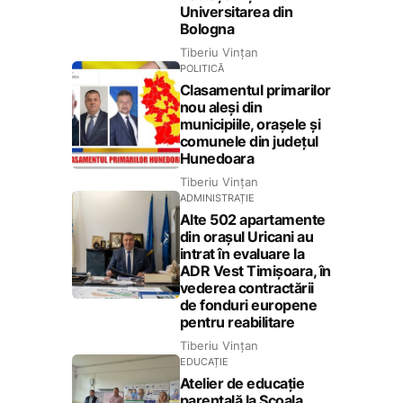
Universitarea din
Bologna
Tiberiu Vințan
POLITICĂ
Clasamentul primarilor
nou aleși din
municipiile, orașele și
comunele din județul
Hunedoara
Tiberiu Vințan
ADMINISTRAȚIE
Alte 502 apartamente
din orașul Uricani au
intrat în evaluare la
ADR Vest Timișoara, în
vederea contractării
de fonduri europene
pentru reabilitare
Tiberiu Vințan
EDUCAȚIE
Atelier de educație
parentală la Școala