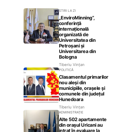
STIRI LA ZI
„EnviroMinning”,
conferință
internațională
organizată de
Universitatea din
Petroșani și
Universitarea din
Bologna
Tiberiu Vințan
POLITICĂ
Clasamentul primarilor
nou aleși din
municipiile, orașele și
comunele din județul
Hunedoara
Tiberiu Vințan
ADMINISTRAȚIE
Alte 502 apartamente
din orașul Uricani au
intrat în evaluare la