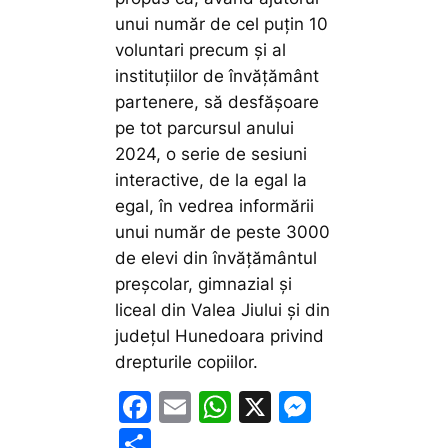
unui număr de cel puțin 10
voluntari precum și al
instituțiilor de învățământ
partenere, să desfășoare
pe tot parcursul anului
2024, o serie de sesiuni
interactive, de la egal la
egal, în vedrea informării
unui număr de peste 3000
de elevi din învățământul
preșcolar, gimnazial și
liceal din Valea Jiului și din
județul Hunedoara privind
drepturile copiilor.
F
E
W
X
M
a
m
h
e
P