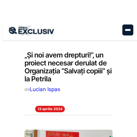
Sari
la
conținut
Educație
, 
Stiri la zi
„Și noi avem drepturi!”, un
proiect necesar derulat de
Organizația ”Salvați copiii” și
la Petrila
Lucian Ispas
de
13 aprilie 2024