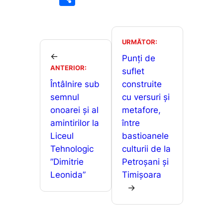
c
ai
at
s
ar
e
l
s
s
ta
b
A
e
je
URMĂTOR:
o
p
n
←
a
Punți de
ANTERIOR:
o
p
g
suflet
z
Întâlnire sub
construite
k
er
ă
semnul
cu versuri și
onoarei și al
metafore,
amintirilor la
între
Liceul
bastioanele
Tehnologic
culturii de la
”Dimitrie
Petroșani și
Leonida”
Timișoara
→