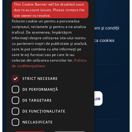
Link-uri utile
This Cookie Banner will be disabled soon
due to account issues. Please contact the
site owner to resolve.
Folosim cookie-uri pentru a personaliza
conținutul, reclamele și pentru a ne analiza
Despre noi
Termeni și condiții
traficul. De asemenea, împărtășim
informații despre utilizarea site-ului nostru
Casa de editură Exclusiv
Politica cookies
cu partenerii noștri de publicitate și analiză,
care le pot combina cu alte informații pe
care le-ați furnizat sau pe care le-au
colectat din utilizarea serviciilor lor.
Politica
de confidențialitate
STRICT NECESARE
DE PERFORMANȚĂ
DE TARGETARE
DE FUNCŢIONALITATE
NECLASIFICATE