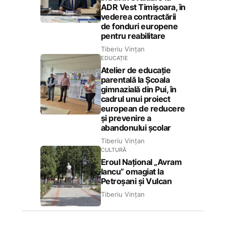
ADR Vest Timișoara, în
vederea contractării
de fonduri europene
pentru reabilitare
Tiberiu Vințan
EDUCAȚIE
Atelier de educație
parentală la Școala
gimnazială din Pui, în
cadrul unui proiect
european de reducere
și prevenire a
abandonului școlar
Tiberiu Vințan
CULTURĂ
Eroul Național „Avram
Iancu” omagiat la
Petroșani și Vulcan
Tiberiu Vințan