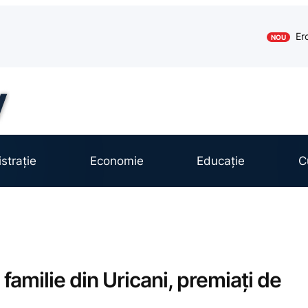
Er
NOU
strație
Economie
Educație
C
e familie din Uricani, premiați de