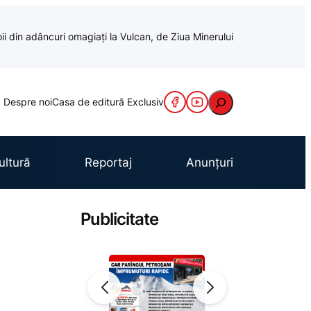
oii din adâncuri omagiați la Vulcan, de Ziua Minerului
Caută
Despre noi
Casa de editură Exclusiv
ultură
Reportaj
Anunțuri
Publicitate