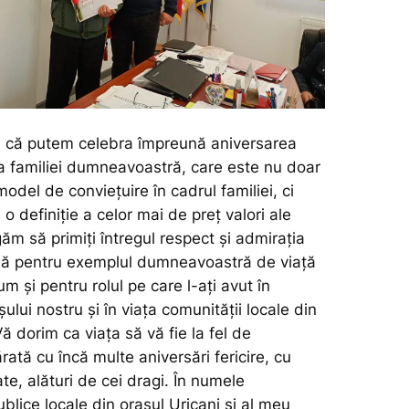
i că putem celebra împreună aniversarea
 familiei dumneavoastră, care este nu doar
odel de conviețuire în cadrul familiei, ci
 o definiție a celor mai de preț valori ale
ăm să primiți întregul respect și admirația
dă pentru exemplul dumneavoastră de viață
um și pentru rolul pe care l-ați avut în
ului nostru și în viața comunității locale din
Vă dorim ca viața să vă fie la fel de
ată cu încă multe aniversări fericire, cu
ate, alături de cei dragi. În numele
ublice locale din orașul Uricani și al meu