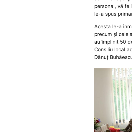
personal, vă feli
le-a spus primar
Acesta le-a înm
precum și celela
au împlinit 50 d
Consiliu local a
Dănuț Buhăescu