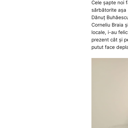
Cele șapte noi f
sărbătorite așa 
Dănuț Buhăescu
Corneliu Braia și
locale, i-au fel
prezent cât și p
putut face depla