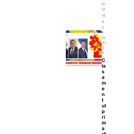
iu
Vi
nț
a
n
P
OL
ITI
C
Ă
C
la
s
a
m
e
n
t
ul
p
ri
m
a
ril