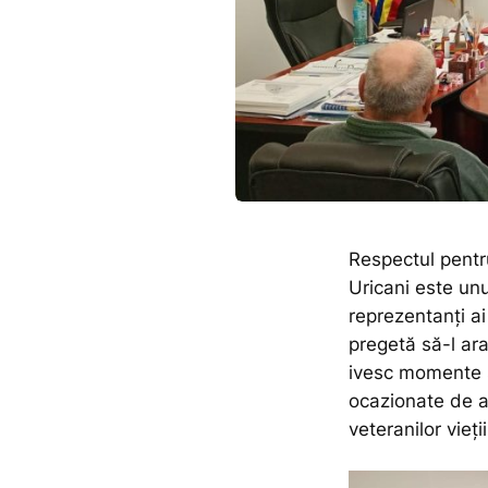
Respectul pentru
Uricani este unu
reprezentanți a
pregetă să-l ara
ivesc momente s
ocazionate de a
veteranilor vieț