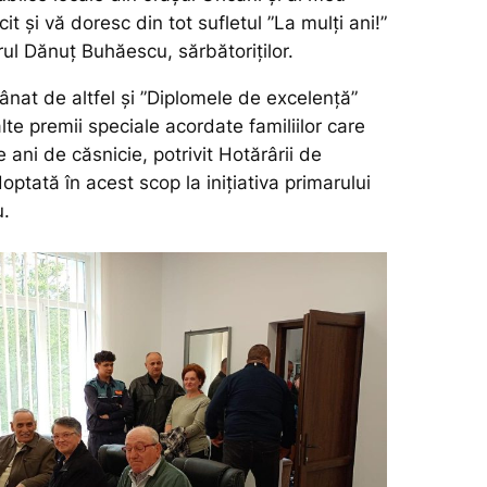
cit și vă doresc din tot sufletul ”La mulți ani!”
ul Dănuț Buhăescu, sărbătoriților.
ânat de altfel și ”Diplomele de excelență”
lte premii speciale acordate familiilor care
e ani de căsnicie, potrivit Hotărârii de
doptată în acest scop la inițiativa primarului
.