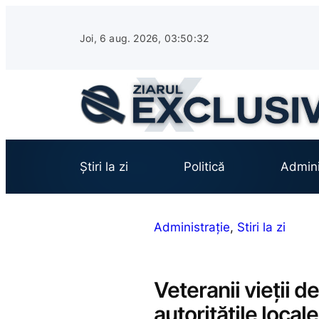
Sari
la
Joi, 6 aug. 2026, 03:50:33
conținut
Știri la zi
Politică
Admini
Administrație
, 
Stiri la zi
Veteranii vieții d
autoritățile locale