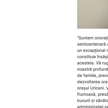
”Suntem onoraț
semicentenară a
un excepțional m
constituie însăși
acesteia. Vă rug
noastră profun
de familie, prec
dezvoltarea oraș
orașul Uricani. 
frumoasă, presăr
bucurii și sănăt
administrației p