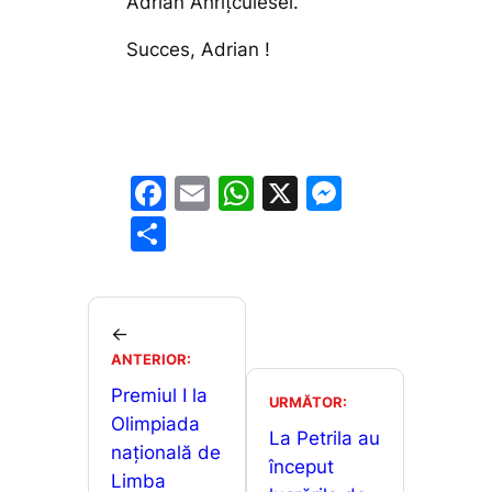
Adrian Ahrițculesei.
Succes, Adrian !
F
E
W
X
M
a
m
h
e
P
c
ai
at
s
ar
e
l
s
s
ta
b
A
e
je
←
o
p
n
ANTERIOR:
a
o
p
g
Premiul I la
z
URMĂTOR:
Olimpiada
k
er
ă
La Petrila au
națională de
început
Limba