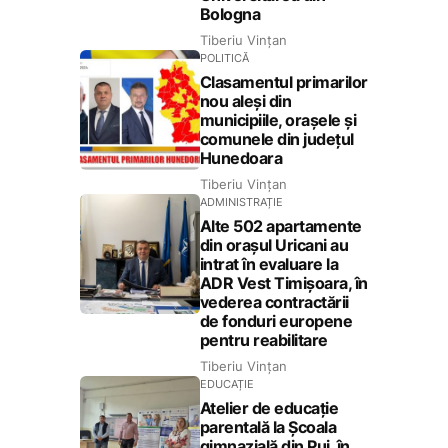
Bologna
Tiberiu Vințan
POLITICĂ
Clasamentul primarilor
nou aleși din
municipiile, orașele și
comunele din județul
Hunedoara
Tiberiu Vințan
ADMINISTRAȚIE
Alte 502 apartamente
din orașul Uricani au
intrat în evaluare la
ADR Vest Timișoara, în
vederea contractării
de fonduri europene
pentru reabilitare
Tiberiu Vințan
EDUCAȚIE
Atelier de educație
parentală la Școala
gimnazială din Pui, în