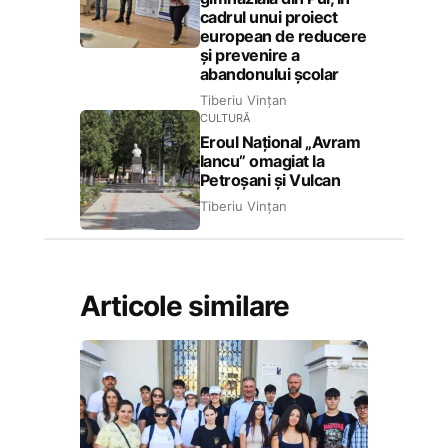
cadrul unui proiect
european de reducere
și prevenire a
abandonului școlar
Tiberiu Vințan
CULTURĂ
Eroul Național „Avram
Iancu” omagiat la
Petroșani și Vulcan
Tiberiu Vințan
Articole similare