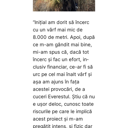
”Iniţial am dorit să încerc
cu un vârf mai mic de
8.000 de metri. Apoi, după
ce m-am gândit mai bine,
mi-am spus că, dacă tot
încerc şi fac un efort, in­
clusiv financiar, ce-ar fi să
urc pe cel mai înalt vârf și
așa am ajuns în fața
acestei provocări, de a
cuceri Everestul. Știu că nu
e ușor deloc, cunosc toate
riscurile pe care le implică
acest proiect și m-am
pregătit intens, și fizic dar