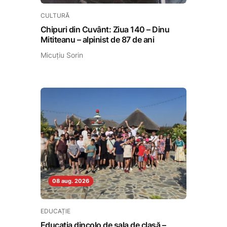
CULTURĂ
Chipuri din Cuvânt: Ziua 140 – Dinu
Mititeanu – alpinist de 87 de ani
Micuțiu Sorin
08 aug. 2026
EDUCAȚIE
Educația dincolo de sala de clasă –