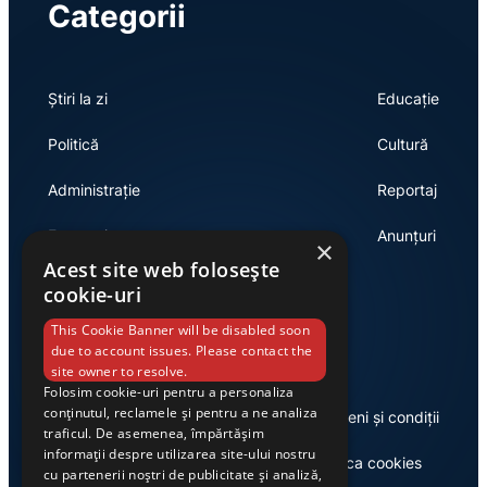
Categorii
Știri la zi
Educație
Politică
Cultură
Administrație
Reportaj
Economie
Anunțuri
×
Acest site web folosește
cookie-uri
Link-uri utile
This Cookie Banner will be disabled soon
due to account issues. Please contact the
site owner to resolve.
Folosim cookie-uri pentru a personaliza
conținutul, reclamele și pentru a ne analiza
Despre noi
Termeni și condiții
traficul. De asemenea, împărtășim
informații despre utilizarea site-ului nostru
Casa de editură Exclusiv
Politica cookies
cu partenerii noștri de publicitate și analiză,