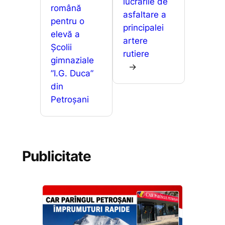
lucrările de
română
asfaltare a
pentru o
principalei
elevă a
artere
Școlii
rutiere
gimnaziale
→
”I.G. Duca”
din
Petroșani
Publicitate