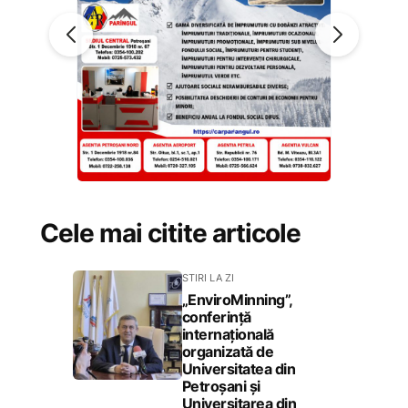
Cele mai citite articole
STIRI LA ZI
„EnviroMinning”,
conferință
internațională
organizată de
Universitatea din
Petroșani și
Universitarea din