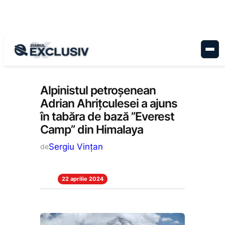
Sari
la
conținut
Stiri la zi
Alpinistul petroșenean
Adrian Ahrițculesei a ajuns
în tabăra de bază ”Everest
Camp” din Himalaya
Sergiu Vințan
de
22 aprilie 2024