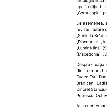
antologie liric
apei”, ediție bi
„Cornucopia”, po
De asemenea, a 
reviste literare d
„Serile la Brădic
„Discobolul”, „A
„Lumină lină” (S
(Macedonia), „Do
Despre creația s
din literatura h
Eugen Evu, Dumi
Brădiceni, Ladi
Dinorel Stănciu
Petrescu, Octav
Așa cum remarcă