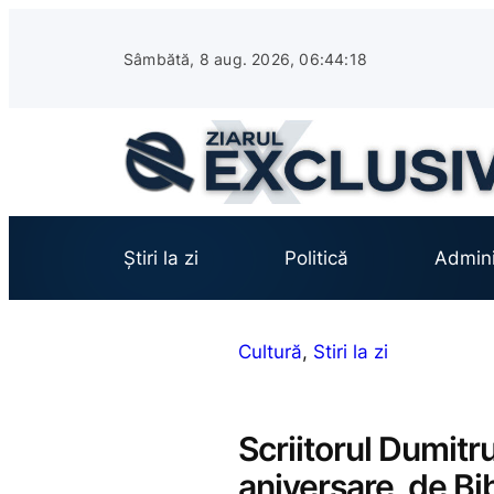
Sari
la
Sâmbătă, 8 aug. 2026, 06:44:19
conținut
Știri la zi
Politică
Admini
Cultură
, 
Stiri la zi
Scriitorul Dumitru
aniversare, de Bi