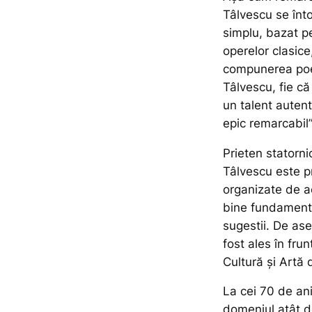
Tâlvescu se înto
simplu, bazat pe
operelor clasice
compunerea poem
Tâlvescu, fie c
un talent autenti
epic remarcabil”
Prieten statorni
Tâlvescu este pr
organizate de ac
bine fundamenta
sugestii. De as
fost ales în fru
Cultură și Artă
La cei 70 de ani
domeniul atât de 