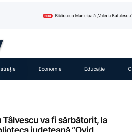
Biblioteca Municipală „Valeriu Butules
NOU
strație
Economie
Educație
C
 Tâlvescu va fi sărbătorit, la
blioteca județeană ”Ovid