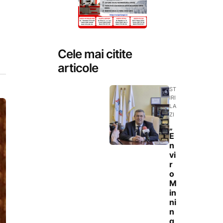
Cele mai citite
articole
ST
IRI
LA
ZI
„
E
n
vi
r
o
M
in
ni
n
g