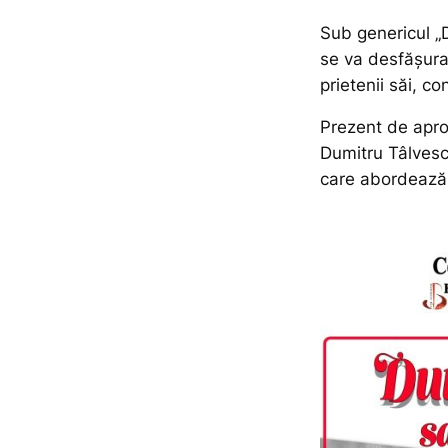
Sub genericul „D
se va desfășura 
prietenii săi, con
Prezent de apro
Dumitru Tâlvescu
care abordează 