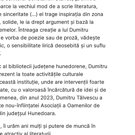
arce la vechiul mod de a scrie literatura,
 sinceritate (…) el trage inspirația din zona
, solide, le ia drept argument și bază la
elor. Întreaga creație a lui Dumitru
ă e vorba de poezie sau de proză, vădește
c, o sensibilitate lirică deosebită și un suflu
.
c al bibliotecii județene hunedorene, Dumitru
ezent la toate activitățile culturale
eastă instituție, unde are intervenții foarte
te, cu o valoroasă încărcătură de idei și de
emenea, din anul 2023, Dumitru Tâlvescu a
nte nou-înființatei Asociații a Oamenilor de
 din județșul Hunedoara.
, îi urăm ani mulți și putere de muncă în
atractiv al literaturii.