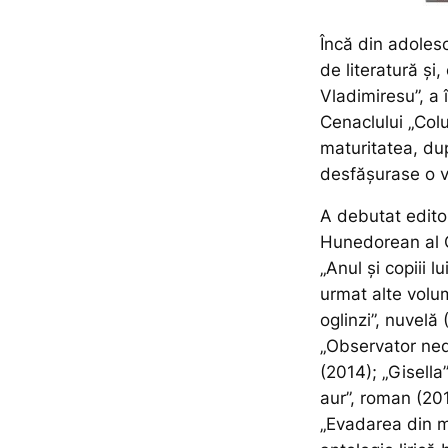
Încă din adolesc
de literatură și,
Vladimiresu”, a 
Cenaclului „Col
maturitatea, du
desfășurase o v
A debutat editor
Hunedorean al Că
„Anul şi copiii 
urmat alte volu
oglinzi”, nuvelă
„Observator ned
(2014); „Gisella
aur”, roman (201
„Evadarea din m