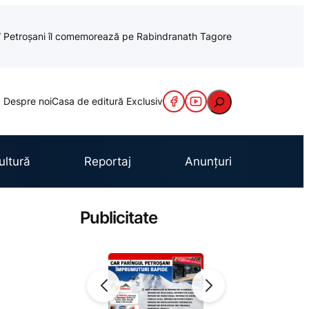
cu” Petroșani îl comemorează pe Rabindranath Tagore
Caută
Despre noi
Casa de editură Exclusiv
ultură
Reportaj
Anunțuri
Publicitate