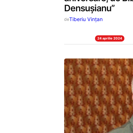
Densușianu”
Tiberiu Vințan
de
24 aprilie 2024