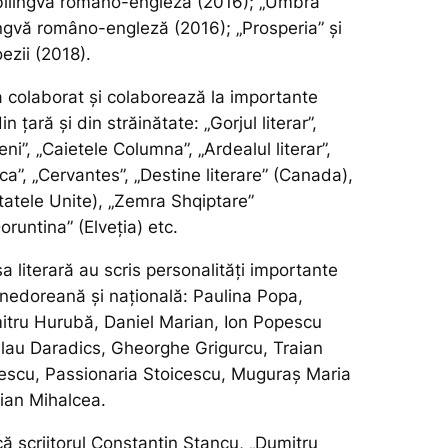
ă bilingvă româno-engleză (2016); „Umbra
lingvă româno-engleză (2016); „Prosperia” și
ezii (2018).
colaborat și colaborează la importante
in țară și din străinătate: „Gorjul literar”,
eni”, „Caietele Columna”, „Ardealul literar”,
rca”, „Cervantes”, „Destine literare” (Canada),
tatele Unite), „Zemra Shqiptare”
runtina” (Elveția) etc.
a literară au scris personalități importante
unedoreană și națională: Paulina Popa,
tru Hurubă, Daniel Marian, Ion Popescu
slau Daradics, Gheorghe Grigurcu, Traian
lescu, Passionaria Stoicescu, Muguraș Maria
ian Mihalcea.
 scriitorul Constantin Stancu,
„Dumitru