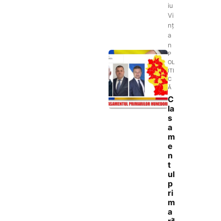
iu
Vi
nț
a
n
P
OL
ITI
C
Ă
C
la
s
a
m
e
n
t
ul
p
ri
m
a
ril