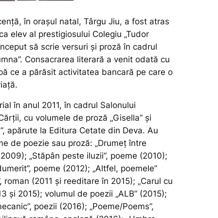
ență, în orașul natal, Târgu Jiu, a fost atras
 ca elev al prestigiosului Colegiu „Tudor
început să scrie versuri și proză în cadrul
umna”. Consacrarea literară a venit odată cu
pă ce a părăsit activitatea bancară pe care o
iață.
ial în anul 2011, în cadrul Salonului
rții, cu volumele de proză „Gisella” şi
lui”, apărute la Editura Cetate din Deva. Au
me de poezie sau proză: „Drumeț între
 (2009); „Stăpân peste iluzii”, poeme (2010);
umerit”, poeme (2012); „Altfel, poemele”
”, roman (2011 și reeditare în 2015); „Carul cu
3 și 2015); volumul de poezii „ALB” (2015);
ecanic”, poezii (2016); „Poeme/Poems”,