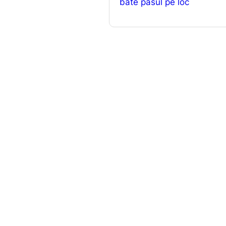
bate pasul pe loc
k