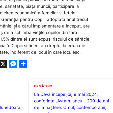
e, sănătate, piața muncii, participare la
nicirea economică a femeilor și fetelor.
 Garanția pentru Copii, adoptată anul trecut
âniei și a cărui implementare a început, are
aș de a schimba viețile copiilor din țara
,5% dintre ei sunt expuși riscului de sărăcie
ială. Copiii și tinerii au dreptul la educație
tate, indiferent de locul în care locuiesc.
W
X
M
P
h
e
ar
at
s
ta
s
s
je
URMĂTOR:
A
e
a
La Deva începe joi, 9 mai 2024,
conferința „Avram Iancu – 200 de ani
p
n
z
 Hunedoara
de la naștere. Omul, contemporanii,
p
g
ă