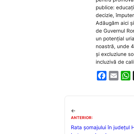
publice: educați
decizie, împuter
Adăugăm aici și
de Guvernul Rom
un potențial uri
noastră, unde 41
și excluziune soc
incluzivă de cali
F
E
a
m
c
ai
e
l
←
b
ANTERIOR:
o
Rata şomajului în județul
o