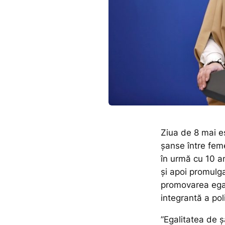
Ziua de 8 mai e
şanse între fem
în urmă cu 10 a
și apoi promulg
promovarea egal
integrantă a poli
”Egalitatea de ş