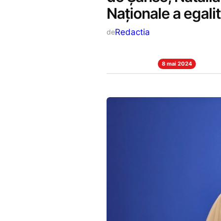
Naționale a egalit
Redactia
de
8 mai 2024