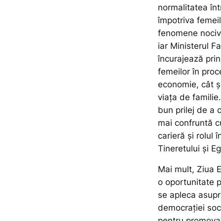
normalitatea înt
împotriva femeil
fenomene nocive
iar Ministerul F
încurajează prin
femeilor în proce
economie, cât şi
viaţa de familie
bun prilej de a 
mai confruntă cu
carieră şi rolul 
Tineretului și E
Mai mult, Ziua E
o oportunitate 
se apleca asupr
democrației soci
pentru promovare