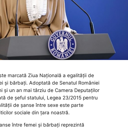
ste marcată Ziua Națională a egalității de
ei şi bărbaţi. Adoptată de Senatul României
ni și un an mai târziu de Camera Deputaților
ată de șeful statului, Legea 23/2015 pentru
ităţii de şanse între sexe este parte
ticilor sociale din țara noastră.
anse între femei şi bărbaţi reprezintă