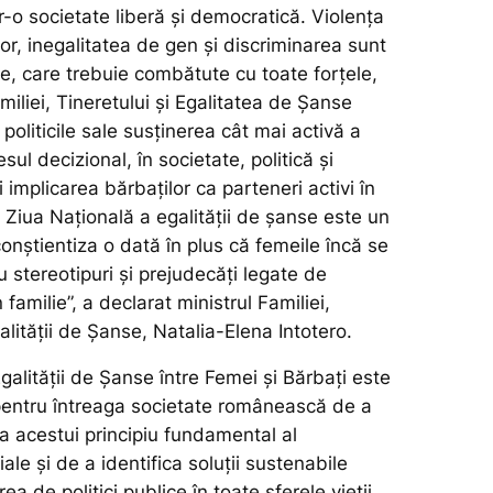
r-o societate liberă şi democratică. V
iolenţa
or, inegalitatea de gen şi discriminarea sunt
, care trebuie combătute cu toate forţele,
amiliei, Tineretului și Egalitatea de Șanse
 politicile sale susţinerea cât mai activă a
sul decizional, în societate, politică şi
 implicarea bărbaţilor ca parteneri activi în
. Ziua Naţională a egalităţii de şanse este un
conştientiza o dată în plus că femeile încă se
 stereotipuri şi prejudecăţi legate de
în familie”, a declarat ministrul Familiei,
galității de Șanse, Natalia-Elena Intotero.
galității de Șanse între Femei și Bărbați este
pentru întreaga societate românească de a
a acestui principiu fundamental al
ale și de a identifica soluții sustenabile
a de politici publice în toate sferele vieții