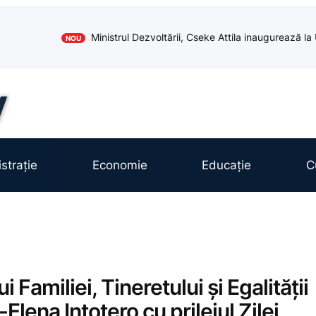
Ministrul Dezvoltării, Cseke Attila inaugurează l
NOU
strație
Economie
Educație
C
 Familiei, Tineretului și Egalității
Elena Intotero cu prilejul Zilei