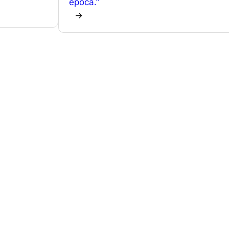
epoca.”
er
→