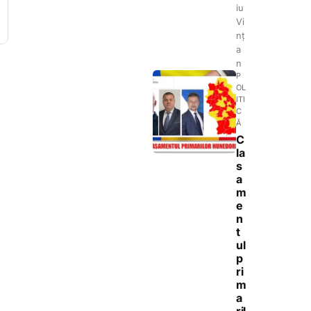
iu
Vi
nț
a
n
P
OL
ITI
C
Ă
C
la
s
a
m
e
n
t
ul
p
ri
m
a
ril