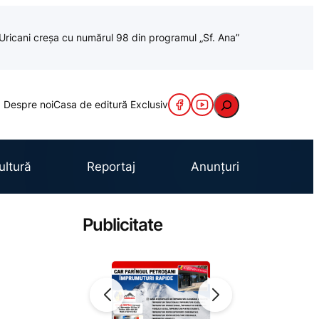
a Uricani creșa cu numărul 98 din programul „Sf. Ana”
Caută
Despre noi
Casa de editură Exclusiv
ultură
Reportaj
Anunțuri
Publicitate