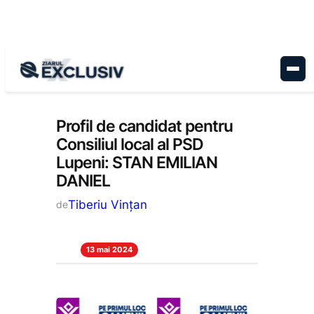
Sari
la
conținut
Politică
, 
Stiri la zi
Profil de candidat pentru
Consiliul local al PSD
Lupeni: STAN EMILIAN
DANIEL
Tiberiu Vințan
de
13 mai 2024