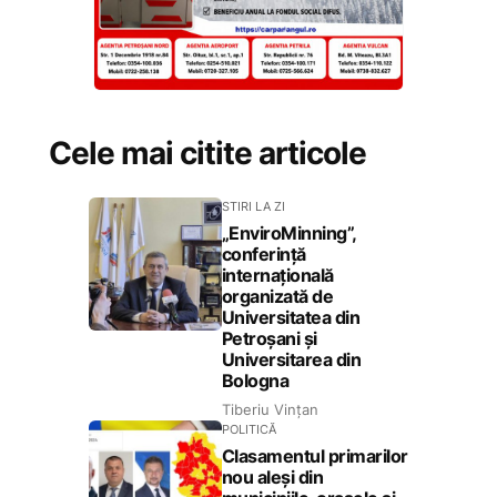
Cele mai citite articole
STIRI LA ZI
„EnviroMinning”,
conferință
internațională
organizată de
Universitatea din
Petroșani și
Universitarea din
Bologna
Tiberiu Vințan
POLITICĂ
Clasamentul primarilor
nou aleși din