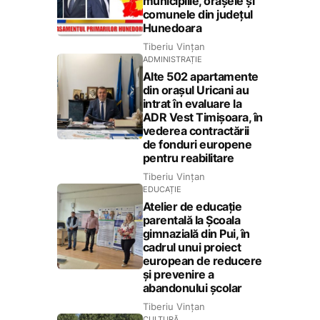
municipiile, orașele și
comunele din județul
Hunedoara
Tiberiu Vințan
ADMINISTRAȚIE
Alte 502 apartamente
din orașul Uricani au
intrat în evaluare la
ADR Vest Timișoara, în
vederea contractării
de fonduri europene
pentru reabilitare
Tiberiu Vințan
EDUCAȚIE
Atelier de educație
parentală la Școala
gimnazială din Pui, în
cadrul unui proiect
european de reducere
și prevenire a
abandonului școlar
Tiberiu Vințan
CULTURĂ