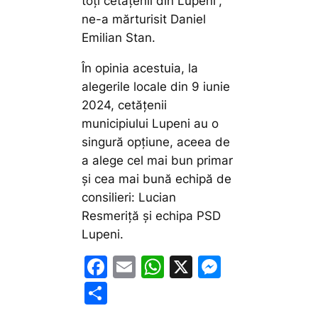
toți cetățenii din Lupeni”,
ne-a mărturisit Daniel
Emilian Stan.
În opinia acestuia, la
alegerile locale din 9 iunie
2024, cetățenii
municipiului Lupeni au o
singură opțiune, aceea de
a alege cel mai bun primar
și cea mai bună echipă de
consilieri: Lucian
Resmeriță și echipa PSD
Lupeni.
F
E
W
X
M
a
m
h
e
P
c
ai
at
s
ar