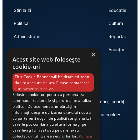
Știri la zi
Educație
Politică
Cultură
Administrație
Reportaj
Economie
Anunțuri
×
Acest site web folosește
cookie-uri
Link-uri utile
This Cookie Banner will be disabled soon
due to account issues. Please contact the
site owner to resolve.
Folosim cookie-uri pentru a personaliza
conținutul, reclamele și pentru a ne analiza
Despre noi
Termeni și condiții
traficul. De asemenea, împărtășim
informații despre utilizarea site-ului nostru
Casa de editură Exclusiv
Politica cookies
cu partenerii noștri de publicitate și analiză,
care le pot combina cu alte informații pe
care le-ați furnizat sau pe care le-au
colectat din utilizarea serviciilor lor.
Politica