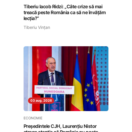
Tiberiu Iacob Ridzi: „Câte crize să mai
treacă peste România ca să ne învățăm
lecția?”
Tiberiu Vințan
03 aug. 2026
ECONOMIE
Președintele CJH, Laurențiu Nistor
atrage atenția că România nu poate