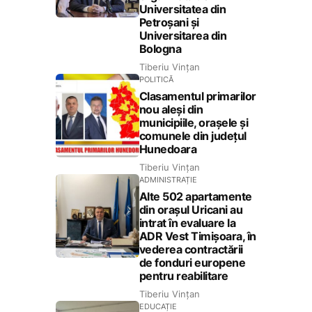
Universitatea din
Petroșani și
Universitarea din
Bologna
Tiberiu Vințan
POLITICĂ
Clasamentul primarilor
nou aleși din
municipiile, orașele și
comunele din județul
Hunedoara
Tiberiu Vințan
ADMINISTRAȚIE
Alte 502 apartamente
din orașul Uricani au
intrat în evaluare la
ADR Vest Timișoara, în
vederea contractării
de fonduri europene
pentru reabilitare
Tiberiu Vințan
EDUCAȚIE