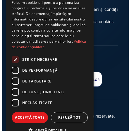
Folosim cookie-uri pentru a personaliza
conținutul, reclamele și pentru a ne analiza
Despre noi
Termeni și condiții
traficul. De asemenea, împărtășim
informații despre utilizarea site-ului nostru
Casa de editură Exclusiv
Politica cookies
cu partenerii noștri de publicitate și analiză,
care le pot combina cu alte informații pe
care le-ați furnizat sau pe care le-au
colectat din utilizarea serviciilor lor.
Politica
de confidențialitate
STRICT NECESARE
DE PERFORMANȚĂ
DE TARGETARE
DE FUNCŢIONALITATE
NECLASIFICATE
© 2026 Ziarul Exclusiv – Toate drepturile rezervate.
ACCEPTĂ TOATE
REFUZĂ TOT
Powered by {
AW
}
ARATĂ DETALIILE