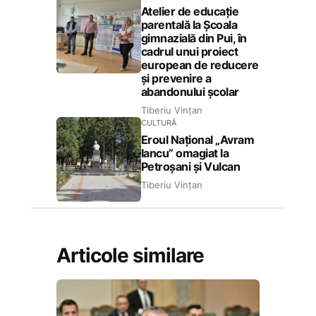
Atelier de educație
parentală la Școala
gimnazială din Pui, în
cadrul unui proiect
european de reducere
și prevenire a
abandonului școlar
Tiberiu Vințan
CULTURĂ
Eroul Național „Avram
Iancu” omagiat la
Petroșani și Vulcan
Tiberiu Vințan
Articole similare