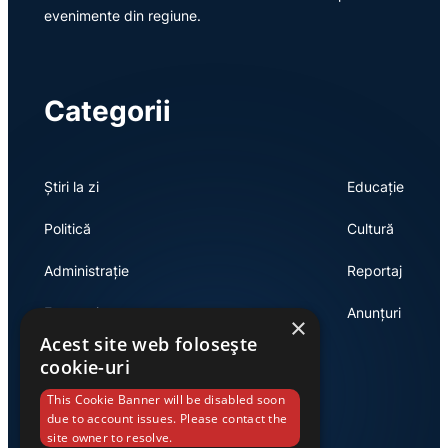
evenimente din regiune.
Categorii
Știri la zi
Educație
Politică
Cultură
Administrație
Reportaj
Economie
Anunțuri
×
Acest site web folosește
cookie-uri
Link-uri utile
This Cookie Banner will be disabled soon
due to account issues. Please contact the
site owner to resolve.