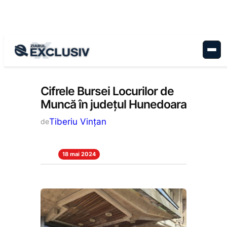
Sari
la
conținut
Economie
, 
Stiri la zi
Cifrele Bursei Locurilor de
Muncă în județul Hunedoara
Tiberiu Vințan
de
18 mai 2024