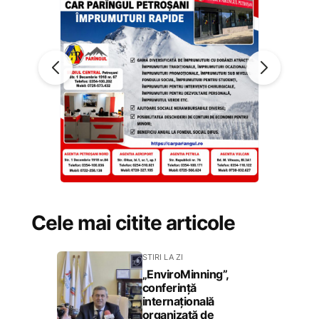
Cele mai citite articole
STIRI LA ZI
„EnviroMinning”,
conferință
internațională
organizată de