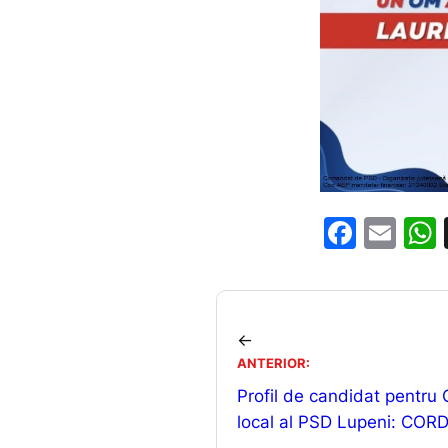
F
E
a
m
c
ai
e
l
←
b
ANTERIOR:
o
Profil de candidat pentru C
o
local al PSD Lupeni: CO