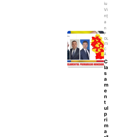
iu
Vi
nț
a
n
P
OL
ITI
C
Ă
C
la
s
a
m
e
n
t
ul
p
ri
m
a
ril