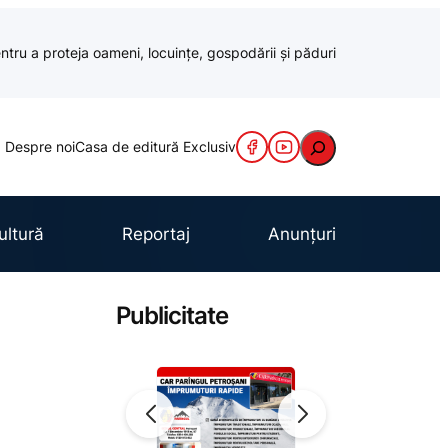
ntru a proteja oameni, locuințe, gospodării și păduri
Caută
Despre noi
Casa de editură Exclusiv
ultură
Reportaj
Anunțuri
Publicitate