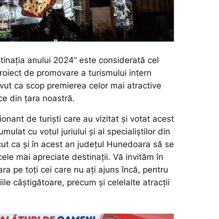
tinația anului 2024” este considerată cel
roiect de promovare a turismului intern
vut ca scop premierea celor mai atractive
ice din țara noastră.
nant de turiști care au vizitat și votat acest
mulat cu votul juriului și al specialiștilor din
ut ca și în acest an județul Hunedoara să se
ele mai apreciate destinații. Vă invităm în
a pe toți cei care nu ați ajuns încă, pentru
iile câștigătoare, precum și celelalte atracții