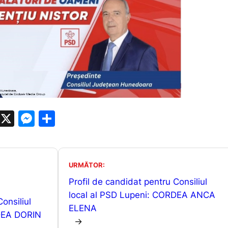
W
X
M
P
h
e
ar
at
s
ta
s
s
je
URMĂTOR:
A
e
a
Profil de candidat pentru Consiliul
p
n
z
local al PSD Lupeni: CORDEA ANCA
onsiliul
ELENA
p
g
ă
RDEA DORIN
→