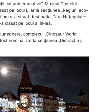
ții cultural educative”, Muzeul Castelul
asat pe locul I, iar la secțiunea „Regiuni eco-
odium s-a situat destinația „Țara Hațegului –
a clasat pe locul al III-lea.
 Hunedoara, complexul „Dinosaur World
fost nominalizat la secțiunea „Distracție și