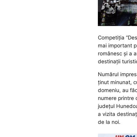
Competiția ”Des
mai important p
românesc și a a
destinații turist
Numărul impresio
ținut minunat, cu
domeniu, au făc
numere printre c
județul Hunedoar
a vizita destinaț
de la noi.