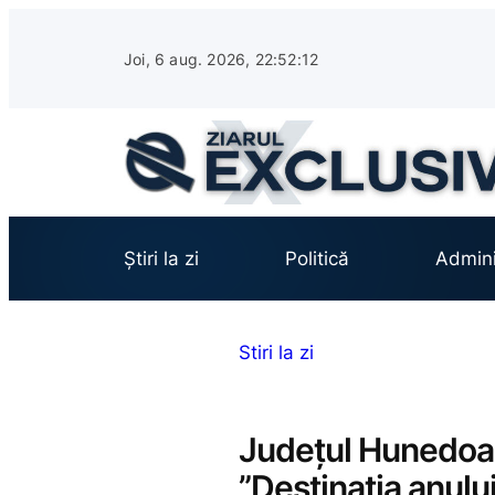
Sari
la
Joi, 6 aug. 2026, 22:52:13
conținut
Știri la zi
Politică
Admini
Stiri la zi
Județul Hunedoar
”Destinația anulu