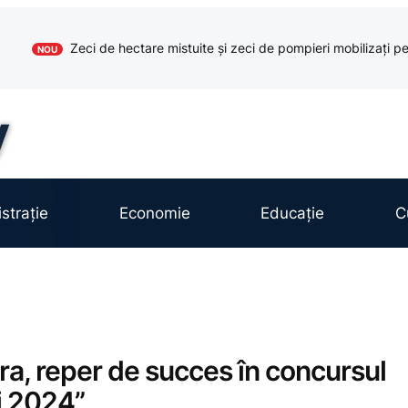
Zeci de hectare mistuite și zeci de pompieri mobilizați pe
NOU
strație
Economie
Educație
C
a, reper de succes în concursul
i 2024”