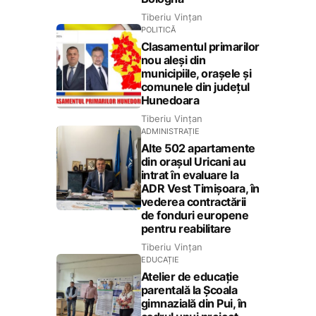
Tiberiu Vințan
POLITICĂ
Clasamentul primarilor
nou aleși din
municipiile, orașele și
comunele din județul
Hunedoara
Tiberiu Vințan
ADMINISTRAȚIE
Alte 502 apartamente
din orașul Uricani au
intrat în evaluare la
ADR Vest Timișoara, în
vederea contractării
de fonduri europene
pentru reabilitare
Tiberiu Vințan
EDUCAȚIE
Atelier de educație
parentală la Școala
gimnazială din Pui, în