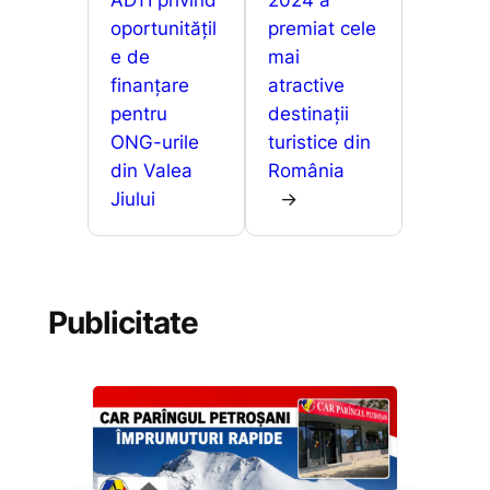
ADTI privind
2024 a
oportunitățil
premiat cele
e de
mai
finanțare
atractive
pentru
destinații
ONG-urile
turistice din
din Valea
România
Jiului
→
Publicitate