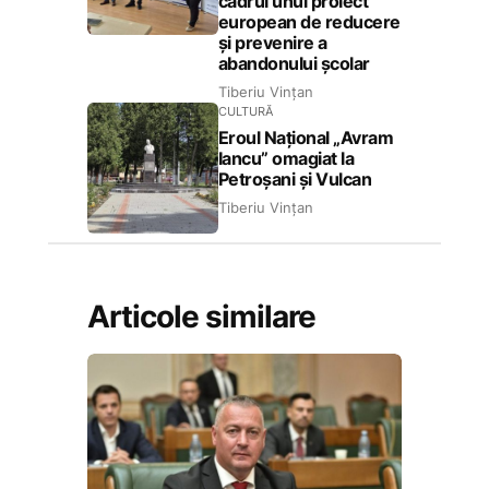
cadrul unui proiect
european de reducere
și prevenire a
abandonului școlar
Tiberiu Vințan
CULTURĂ
Eroul Național „Avram
Iancu” omagiat la
Petroșani și Vulcan
Tiberiu Vințan
Articole similare