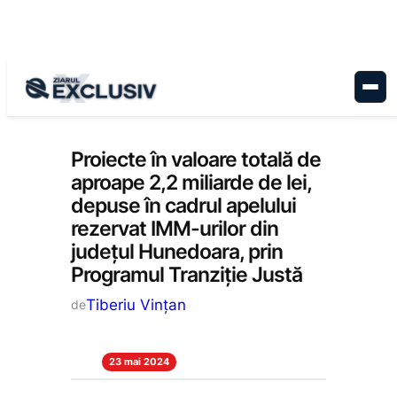
Sari
la
conținut
Economie
, 
Stiri la zi
Proiecte în valoare totală de
aproape 2,2 miliarde de lei,
depuse în cadrul apelului
rezervat IMM-urilor din
județul Hunedoara, prin
Programul Tranziție Justă
Tiberiu Vințan
de
23 mai 2024