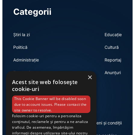
Categorii
Știri la zi
Educație
Politică
Cultură
Administrație
Reportaj
Economie
Anunțuri
×
Acest site web folosește
cookie-uri
Link-uri utile
This Cookie Banner will be disabled soon
due to account issues. Please contact the
site owner to resolve.
Folosim cookie-uri pentru a personaliza
conținutul, reclamele și pentru a ne analiza
Despre noi
Termeni și condiții
traficul. De asemenea, împărtășim
informații despre utilizarea site-ului nostru