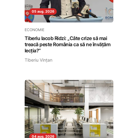
05 aug. 2026
ECONOMIE
Tiberiu Iacob Ridzi: „Câte crize să mai
treacă peste România ca să ne învățăm
lecția?”
Tiberiu Vințan
04 aug. 2026