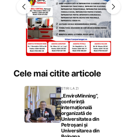
Cele mai citite articole
STIRI LA ZI
„EnviroMinning”,
conferință
internațională
organizată de
Universitatea din
Petroșani și
Universitarea din
Bologna