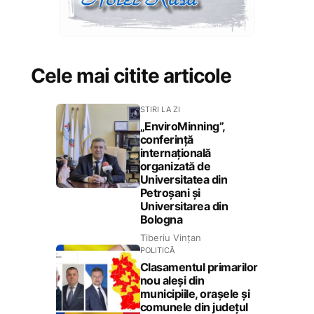
Cele mai citite articole
STIRI LA ZI
„EnviroMinning”,
conferință
internațională
organizată de
Universitatea din
Petroșani și
Universitarea din
Bologna
Tiberiu Vințan
POLITICĂ
Clasamentul primarilor
nou aleși din
municipiile, orașele și
comunele din județul