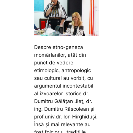
Despre etno-geneza
momârlanilor, atât din
punct de vedere
etimologic, antropologic
sau cultural au vorbit, cu
argumentul incontestabil
al izvoarelor istorice dr.
Dumitru Gălățan Jieț, dr.
ing. Dumitru Răscolean și
prof.univ.dr. Ion Hirghiduși.
Însă și mai relevante au
fost folclorul, tradițiile,