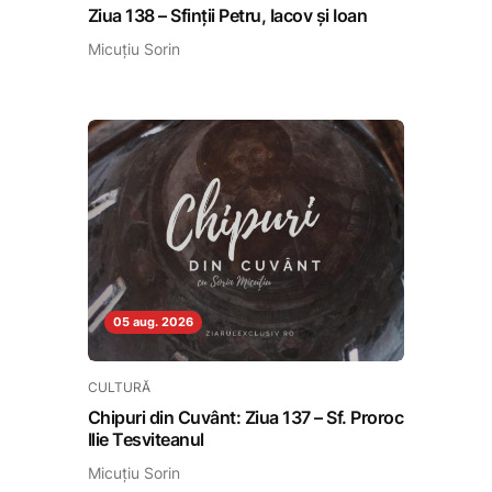
Ziua 138 – Sfinții Petru, Iacov și Ioan
Micuțiu Sorin
05 aug. 2026
CULTURĂ
Chipuri din Cuvânt: Ziua 137 – Sf. Proroc
Ilie Tesviteanul
Micuțiu Sorin