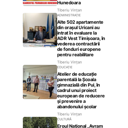
Hunedoara
Tiberiu Vințan
ADMINISTRAȚIE
Alte 502 apartamente
din orașul Uricani au
intrat în evaluare la
ADR Vest Timișoara, în
vederea contractării
de fonduri europene
pentru reabilitare
Tiberiu Vințan
EDUCAȚIE
Atelier de educație
parentală la Școala
gimnazială din Pui, în
cadrul unui proiect
european de reducere
și prevenire a
abandonului școlar
Tiberiu Vințan
CULTURĂ
Eroul Național „Avram