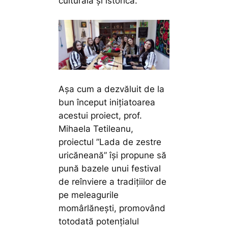
culturală și istorică.
Așa cum a dezvăluit de la
bun început inițiatoarea
acestui proiect, prof.
Mihaela Tetileanu,
proiectul ”Lada de zestre
uricăneană” își propune să
pună bazele unui festival
de reînviere a tradițiilor de
pe meleagurile
momârlănești, promovând
totodată potențialul