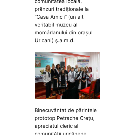
comunitatea locală,
prânzuri tradiționale la
”Casa Amicii” (un alt
veritabil muzeu al
momârlanului din orașul
Uricani) ș.a.m.d.
Binecuvântat de părintele
prototop Petrache Crețu,
apreciatul cleric al
comunității uricănene,