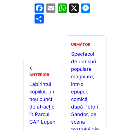
F
E
W
X
M
a
m
h
e
P
c
ai
at
s
ar
e
l
s
s
ta
b
A
e
je
URMĂTOR:
o
p
n
a
Spectacol
o
p
g
de dansuri
z
←
populare
k
er
ă
ANTERIOR:
maghiare,
Labirintul
într-o
copiilor, un
epopee
nou punct
comică
de atracție
după Petöfi
în Parcul
Sándor, pe
CAP Lupeni
scena
teatrului din