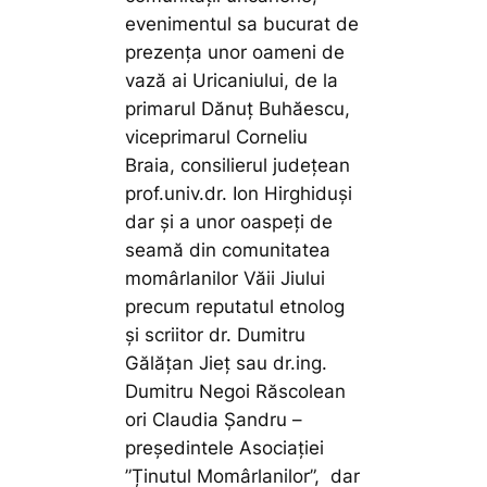
evenimentul sa bucurat de
prezența unor oameni de
vază ai Uricaniului, de la
primarul Dănuț Buhăescu,
viceprimarul Corneliu
Braia, consilierul județean
prof.univ.dr. Ion Hirghiduși
dar și a unor oaspeți de
seamă din comunitatea
momârlanilor Văii Jiului
precum reputatul etnolog
și scriitor dr. Dumitru
Gălățan Jieț sau dr.ing.
Dumitru Negoi Răscolean
ori Claudia Șandru –
președintele Asociației
”Ținutul Momârlanilor”, dar