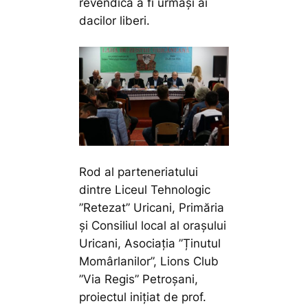
revendică a fi urmași ai
dacilor liberi.
Rod al parteneriatului
dintre Liceul Tehnologic
”Retezat” Uricani, Primăria
și Consiliul local al orașului
Uricani, Asociația ”Ținutul
Momârlanilor”, Lions Club
”Via Regis” Petroșani,
proiectul inițiat de prof.