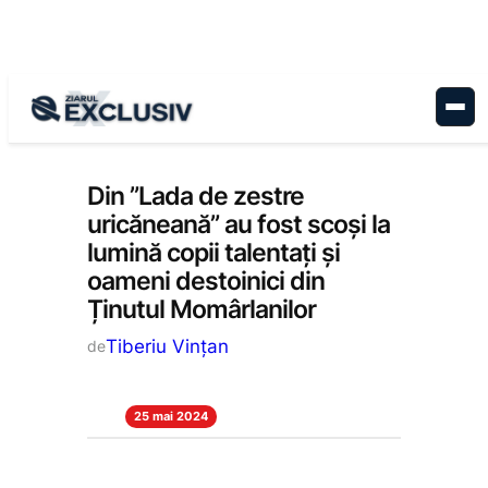
Sari
la
conținut
Cultură
, 
Educație
, 
Stiri la zi
Din ”Lada de zestre
uricăneană” au fost scoși la
lumină copii talentați și
oameni destoinici din
Ținutul Momârlanilor
Tiberiu Vințan
de
25 mai 2024