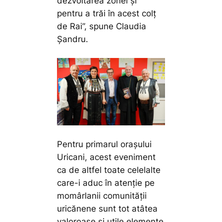
dezvoltarea zonei și
pentru a trăi în acest colț
de Rai”, spune Claudia
Șandru.
Pentru primarul orașului
Uricani, acest eveniment
ca de altfel toate celelalte
care-i aduc în atenție pe
momârlanii comunității
uricănene sunt tot atâtea
valoroase și utile elemente