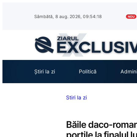
Sari
la
Sâmbătă, 8 aug. 2026, 09:54:19
NOU
conținut
Știri la zi
Politică
Admini
Stiri la zi
Băile daco-roman
porțile la finalul l