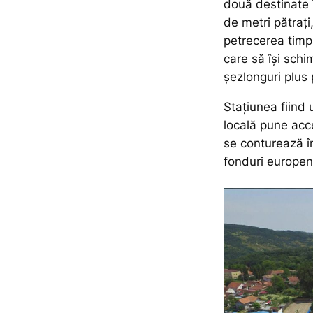
două destinate 
de metri pătrați,
petrecerea tim­pu
care să își schi
șezlonguri plus 
Staţiunea fiind u
locală pune acce
se con­tu­rează 
fonduri europen