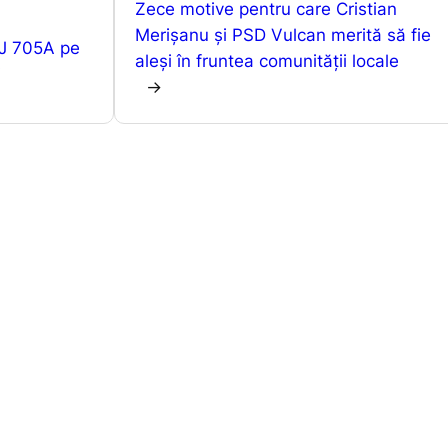
A
e
a
Zece motive pentru care Cristian
p
n
z
Merișanu și PSD Vulcan merită să fie
DJ 705A pe
aleși în fruntea comunității locale
p
g
ă
i
→
er