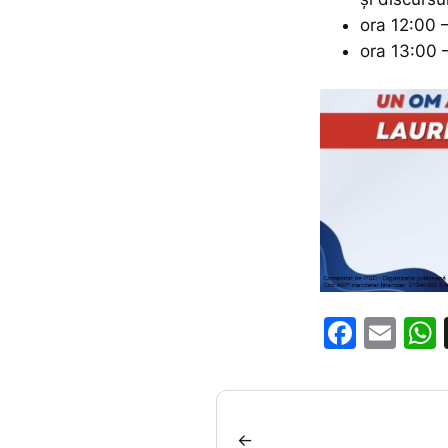
ora 12:00 
ora 13:00 
F
E
a
m
c
ai
e
l
←