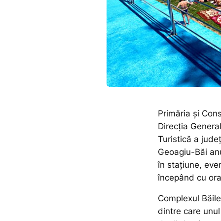
Primăria și Cons
Direcția Genera
Turistică a jud
Geoagiu-Băi anu
în stațiune, eve
începând cu ora
Complexul Băile
dintre care unul