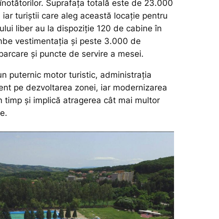
înotătorilor. Suprafața totală este de 23.000
 iar turiștii care aleg a­ceastă locație pen­tru
lui liber au la dis­poziție 120 de cabine în
mbe vestimentația și pes­te 3.000 de
parcare și puncte de servire a mesei.
n puternic motor turistic, ad­mi­nis­traţia
nt pe dez­vol­ta­rea zonei, iar modernizarea
în timp şi implică atragerea cât mai multor
e.