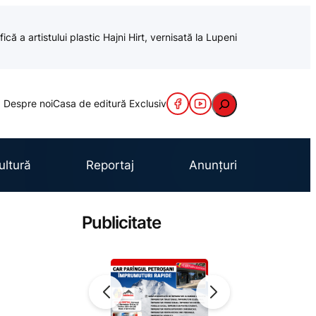
ă a artistului plastic Hajni Hirt, vernisată la Lupeni
Caută
Despre noi
Casa de editură Exclusiv
ultură
Reportaj
Anunțuri
Publicitate