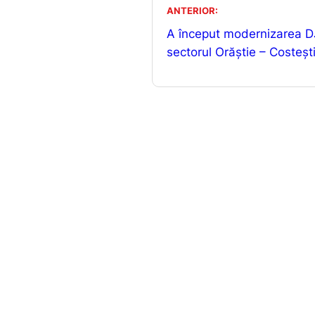
b
ANTERIOR:
o
A început modernizarea 
o
sectorul Orăștie – Costeșt
k