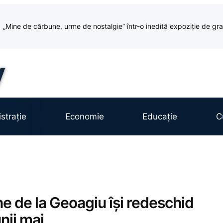
„Mine de cărbune, urme de nostalgie” într-o inedită expoziție de grafic
strație
Economie
Educație
C
e de la Geoagiu își redeschid
unii mai