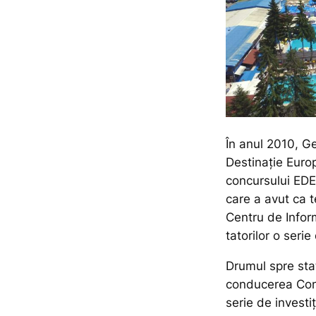
În anul 2010, G
Destinație Euro
concursului EDE
care a avut ca t
Centru de In­for­
tatorilor o serie 
Drumul spre sta­
conducerea Con­s
serie de investiț