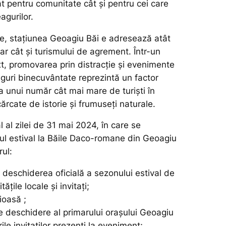
tât pentru comunitate cât și pen­tru cei care
­gu­rilor.
ale, stațiunea Geoagiu Băi e adresează atât
e­ar cât și turismului de agrement. Într-un
t, promovarea prin dis­tracție și evenimente
­guri binecuvântate reprezintă un factor
a unui număr cât mai mare de turiști în
căr­cate de istorie și frumuseți naturale.
l al zilei de 31 mai 2024, în care se
l estival la Băile Daco-romane din Geoagiu
ul:
 deschiderea oficială a sezonului estival de
tățile locale și invitați;
gioasă ;
e deschidere al primarului oraşului Geoagiu
ile invi­ta­ţilor prezenţi la eveniment;