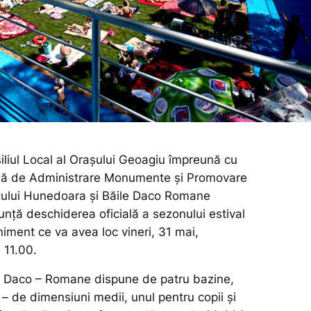
iliul Local al Ora­șu­lui Geoagiu împreună cu
lă de Administrare Mo­nu­men­te și Promovare
ețului Hunedoara și Băile Daco Romane
nță deschiderea ofi­cială a sezonului estival
­niment ce va avea loc vineri, 31 mai,
 11.00.
 Daco – Romane dis­pune de patru bazine,
 – de dimen­siuni medii, unul pentru copii și