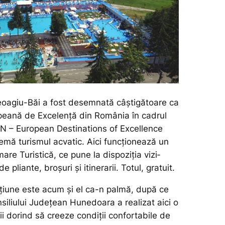
eoagiu-Băi a fost desemnată câștigătoare ca
peană de Excelență din România în cadrul
N – European Destinations of Excellence
emă turismul acvatic. Aici funcționează un
mare Turistică, ce pune la dispoziţia vi­zi­
de pliante, broşuri şi itinerarii. Totul, gratuit.
­țiune este acum și el ca-n palmă, după ce
i­liu­lui Județean Hunedoara a realizat aici o
ii do­rind să cre­eze condiții confortabile de