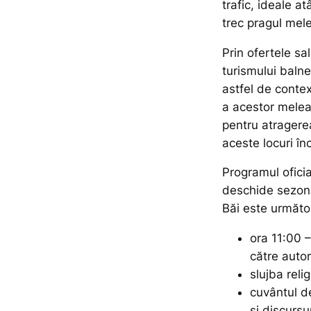
trafic, ide­ale a
trec pragul me­lea
Prin ofertele s
turismului bal­n
astfel de contex
a acestor me­lea
pentru atragere
aceste locuri în­
Programul oficia
deschide sezonu
Băi este următor
ora 11:00 –
către autori
slujba reli
cuvântul d
şi discursur