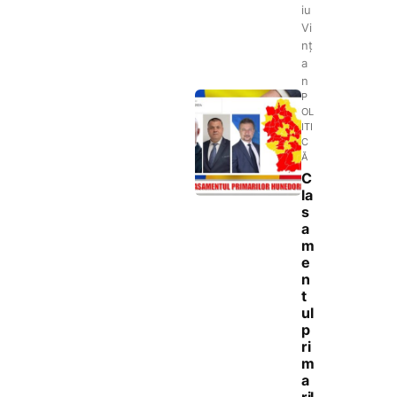
iu
Vi
nț
a
n
P
OL
ITI
C
Ă
C
la
s
a
m
e
n
t
ul
p
ri
m
a
ril