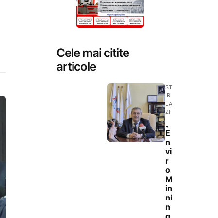
Cele mai citite
articole
ST
IRI
LA
ZI
„
E
n
vi
r
o
M
in
ni
n
g