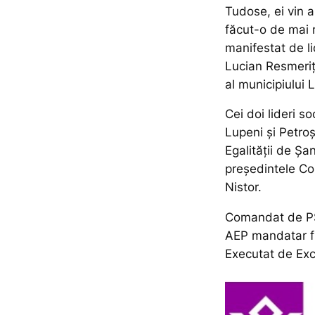
Tudose, ei vin a
făcut-o de mai 
manifestat de li
Lucian Resmeriț
al municipiului 
Cei doi lideri soc
Lupeni și Petroș
Egalității de Șa
președintele Co
Nistor.
Comandat de PS
AEP mandatar f
Executat de Ex