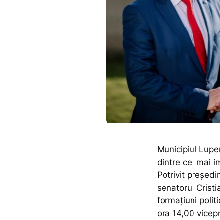
Municipiul Lupen
dintre cei mai i
Potrivit președi
senatorul Cristi
formațiuni polit
ora 14,00 vicep