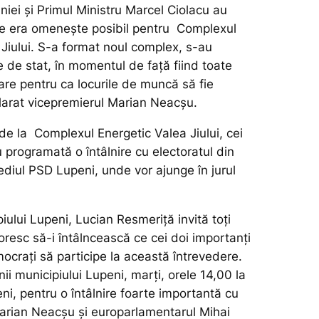
iei și Primul Ministru Marcel Ciolacu au
ce era omenește posibil pentru Complexul
 Jiului. S-a format noul complex, s-au
 de stat, în momentul de față fiind toate
are pentru ca locurile de muncă să fie
larat vicepremierul Marian Neacșu.
de la Complexul Energetic Valea Jiului, cei
 programată o întâlnire cu electoratul din
sediul PSD Lupeni, unde vor ajunge în jurul
iului Lupeni, Lucian Resmeriță invită toți
oresc să-i întâlncească ce cei doi importanți
mocrați să participe la această întrevedere.
enii municipiului Lupeni, marți, orele 14,00 la
i, pentru o întâlnire foarte importantă cu
arian Neacșu și europarlamentarul Mihai