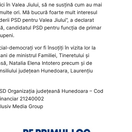
ici în Valea Jiului, să ne susțină cum au mai
multe ori. Mă bucură foarte mult interesul
derii PSD pentru Valea Jiului”,
a declarat
ă, candidatul PSD pentru funcția de primar
Lupeni.
ial-democrați vor fi însoțiți în vizita lor la
ani de ministrul Familiei, Tineretului și
nsă, Natalia Elena Intotero precum și de
nsiliului județean Hunedoara, Laurențiu
D Organizația județeană Hunedoara – Cod
inanciar 21240002
clusiv Media Group