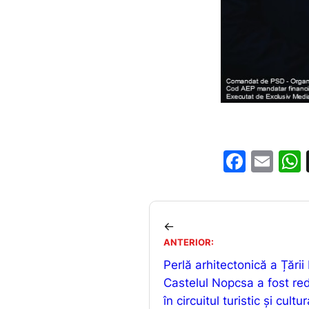
F
E
a
m
c
ai
e
l
←
b
ANTERIOR:
Perlă arhitectonică a Țării
o
Castelul Nopcsa a fost re
o
în circuitul turistic și cultur