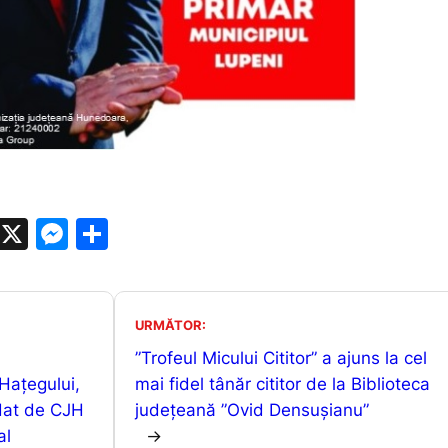
W
X
M
P
h
e
ar
at
s
ta
s
s
je
URMĂTOR:
A
e
a
”Trofeul Micului Cititor” a ajuns la cel
 Hațegului,
p
n
z
mai fidel tânăr cititor de la Biblioteca
dat de CJH
județeană ”Ovid Densușianu”
p
g
ă
al
→