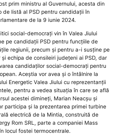
st prim ministru al Guvernului, acesta din
p de listă al PSD pentru candidații în
arlamentare de la 9 iunie 2024.
litici social-democrați vin în Valea Jiului
ne pe candidații PSD pentru funcțiile de
ățile regiunii, precum și pentru a-i susține pe
 și echipa de consileiri județeni ai PSD, dar
varea candidaților social-democrați pentru
pean. Aceștia vor avea și o întâlnire la
ui Energetic Valea Jiului cu reprezentanții
tele, pentru a vedea situația în care se află
rsul acestei dimineți, Marian Neacșu și
 participa și la prezentarea primei turbine
ală electrică de la Mintia, construită de
ergy Rom SRL, parte a companiei Mass
n locul fostei termocentrale.