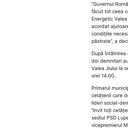
”Guvernul Român
făcut tot ceea 
Energetic Valea
acordat ajutoare
condițiile neces
păstrate”,
a dec
După întâlnirea 
doi demnitari au
Valea Jiului la 
orei 14.00.
Primarul municip
cetățenii care d
lideri social-de
”
Invit toți cetăț
sediul PSD Lupen
vicepremierul M