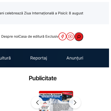
ani celebrează Ziua Internațională a Pisicii: 8 august
Caută
Despre noi
Casa de editură Exclusiv
ultură
Reportaj
Anunțuri
Publicitate