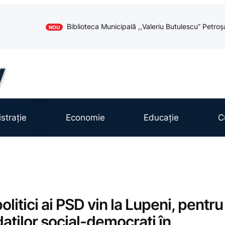
Biblioteca Municipală ,,Valeriu Butulescu” Petroș
NOU
strație
Economie
Educație
C
politici ai PSD vin la Lupeni, pentru
aților social-democrați în