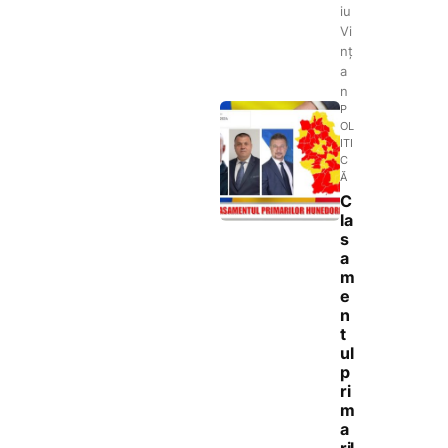
iu
Vi
nț
a
n
P
OL
ITI
C
Ă
C
la
s
a
m
e
n
t
ul
p
ri
m
a
ril