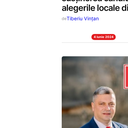
alegerile locale d
Tiberiu Vințan
de
4 iunie 2024