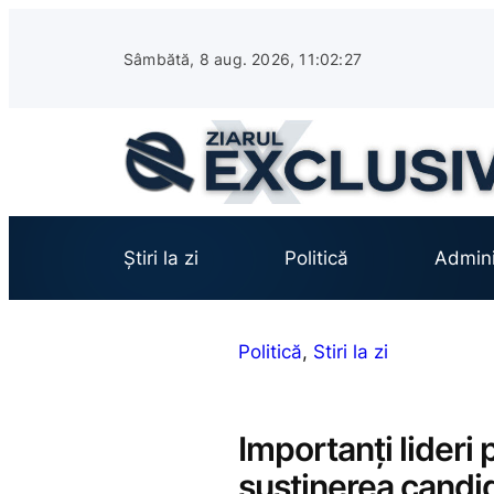
Sari
la
Sâmbătă, 8 aug. 2026, 11:02:28
conținut
Știri la zi
Politică
Admini
Politică
, 
Stiri la zi
Importanți lideri 
susținerea candid