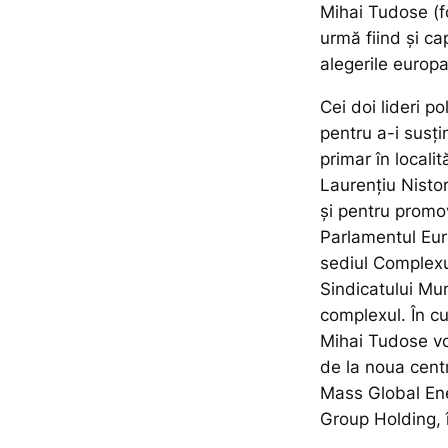
Mihai Tudose (fo
urmă fiind și ca
alegerile europ
Cei doi lideri po
pentru a-i susți
primar în localit
Laurențiu Nistor
și pentru promo
Parlamentul Euro
sediul Complexul
Sindicatului Mun
complexul. În cu
Mihai Tudose vor
de la noua centr
Mass Global En
Group Holding, î