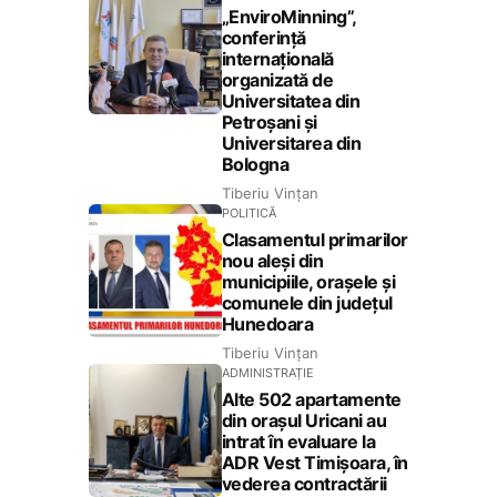
„EnviroMinning”,
conferință
internațională
organizată de
Universitatea din
Petroșani și
Universitarea din
Bologna
Tiberiu Vințan
POLITICĂ
Clasamentul primarilor
nou aleși din
municipiile, orașele și
comunele din județul
Hunedoara
Tiberiu Vințan
ADMINISTRAȚIE
Alte 502 apartamente
din orașul Uricani au
intrat în evaluare la
ADR Vest Timișoara, în
vederea contractării