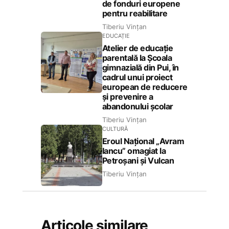
de fonduri europene
pentru reabilitare
Tiberiu Vințan
EDUCAȚIE
Atelier de educație
parentală la Școala
gimnazială din Pui, în
cadrul unui proiect
european de reducere
și prevenire a
abandonului școlar
Tiberiu Vințan
CULTURĂ
Eroul Național „Avram
Iancu” omagiat la
Petroșani și Vulcan
Tiberiu Vințan
Articole similare