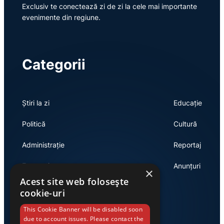
Exclusiv te conectează zi de zi la cele mai importante
evenimente din regiune.
Categorii
Știri la zi
Educație
Politică
Cultură
Administrație
Reportaj
Economie
Anunțuri
×
Acest site web folosește
cookie-uri
Link-uri utile
This Cookie Banner will be disabled soon
due to account issues. Please contact the