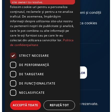
site owner to resolve.
Folosim cookie-uri pentru a personaliza
conținutul, reclamele și pentru a ne analiza
Despre noi
Termeni și condiții
traficul. De asemenea, împărtășim
informații despre utilizarea site-ului nostru
Casa de editură Exclusiv
Politica cookies
cu partenerii noștri de publicitate și analiză,
care le pot combina cu alte informații pe
care le-ați furnizat sau pe care le-au
colectat din utilizarea serviciilor lor.
Politica
de confidențialitate
STRICT NECESARE
DE PERFORMANȚĂ
DE TARGETARE
DE FUNCŢIONALITATE
NECLASIFICATE
© 2026 Ziarul Exclusiv – Toate drepturile rezervate.
ACCEPTĂ TOATE
REFUZĂ TOT
Powered by {
AW
}