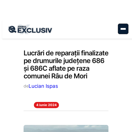
Sari
la
conținut
Administrație
, 
Stiri la zi
Lucrări de reparații finalizate
pe drumurile județene 686
și 686C aflate pe raza
comunei Râu de Mori
Lucian Ispas
de
4 iunie 2024