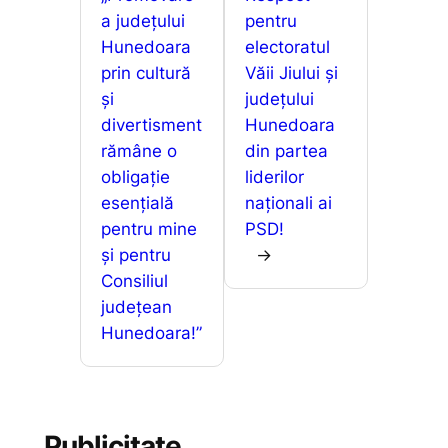
a județului
pentru
Hunedoara
electoratul
prin cultură
Văii Jiului și
și
județului
divertisment
Hunedoara
rămâne o
din partea
obligație
liderilor
esențială
naționali ai
pentru mine
PSD!
și pentru
→
Consiliul
județean
Hunedoara!”
Publicitate