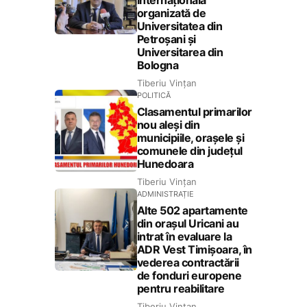
internațională
organizată de
Universitatea din
Petroșani și
Universitarea din
Bologna
Tiberiu Vințan
POLITICĂ
Clasamentul primarilor
nou aleși din
municipiile, orașele și
comunele din județul
Hunedoara
Tiberiu Vințan
ADMINISTRAȚIE
Alte 502 apartamente
din orașul Uricani au
intrat în evaluare la
ADR Vest Timișoara, în
vederea contractării
de fonduri europene
pentru reabilitare
Tiberiu Vințan