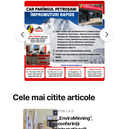
Cele mai citite articole
STIRI LA ZI
„EnviroMinning”,
conferință