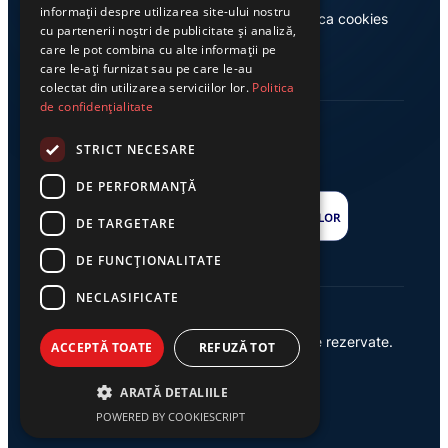
informații despre utilizarea site-ului nostru
Casa de editură Exclusiv
Politica cookies
cu partenerii noștri de publicitate și analiză,
care le pot combina cu alte informații pe
care le-ați furnizat sau pe care le-au
colectat din utilizarea serviciilor lor.
Politica
de confidențialitate
STRICT NECESARE
DE PERFORMANȚĂ
DE TARGETARE
DE FUNCŢIONALITATE
NECLASIFICATE
© 2026 Ziarul Exclusiv – Toate drepturile rezervate.
ACCEPTĂ TOATE
REFUZĂ TOT
Powered by {
AW
}
ARATĂ DETALIILE
POWERED BY COOKIESCRIPT