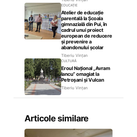
EDUCAȚIE
Atelier de educație
parentală la Școala
gimnazială din Pui, în
cadrul unui proiect
european de reducere
și prevenire a
abandonului școlar
Tiberiu Vințan
CULTURĂ
Eroul Național „Avram
Iancu” omagiat la
Petroșani și Vulcan
Tiberiu Vințan
Articole similare