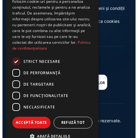
Folosim cookie-uri pentru a personaliza
conținutul, reclamele și pentru a ne analiza
Despre noi
Termeni și condiții
traficul. De asemenea, împărtășim
informații despre utilizarea site-ului nostru
Casa de editură Exclusiv
Politica cookies
cu partenerii noștri de publicitate și analiză,
care le pot combina cu alte informații pe
care le-ați furnizat sau pe care le-au
colectat din utilizarea serviciilor lor.
Politica
de confidențialitate
STRICT NECESARE
DE PERFORMANȚĂ
DE TARGETARE
DE FUNCŢIONALITATE
NECLASIFICATE
© 2026 Ziarul Exclusiv – Toate drepturile rezervate.
ACCEPTĂ TOATE
REFUZĂ TOT
Powered by {
AW
}
ARATĂ DETALIILE