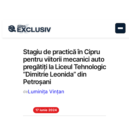
Sari
la
conținut
Educație
, 
Stiri la zi
Stagiu de practică în Cipru
pentru viitorii mecanici auto
pregătiți la Liceul Tehnologic
”Dimitrie Leonida” din
Petroșani
Luminiţa Vinţan
de
17 iunie 2024