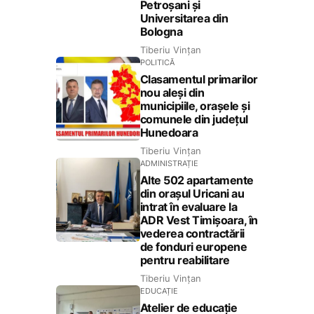
Petroșani și
Universitarea din
Bologna
Tiberiu Vințan
POLITICĂ
Clasamentul primarilor
nou aleși din
municipiile, orașele și
comunele din județul
Hunedoara
Tiberiu Vințan
ADMINISTRAȚIE
Alte 502 apartamente
din orașul Uricani au
intrat în evaluare la
ADR Vest Timișoara, în
vederea contractării
de fonduri europene
pentru reabilitare
Tiberiu Vințan
EDUCAȚIE
Atelier de educație