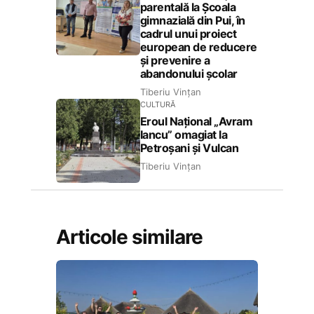
parentală la Școala
gimnazială din Pui, în
cadrul unui proiect
european de reducere
și prevenire a
abandonului școlar
Tiberiu Vințan
CULTURĂ
Eroul Național „Avram
Iancu” omagiat la
Petroșani și Vulcan
Tiberiu Vințan
Articole similare