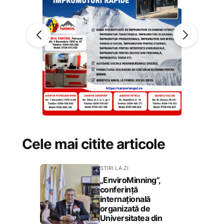
Cele mai citite articole
STIRI LA ZI
„EnviroMinning”,
conferință
internațională
organizată de
Universitatea din