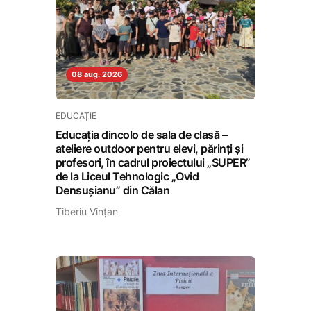
08 aug. 2026
EDUCAȚIE
Educația dincolo de sala de clasă –
ateliere outdoor pentru elevi, părinți și
profesori, în cadrul proiectului „SUPER”
de la Liceul Tehnologic „Ovid
Densușianu” din Călan
Tiberiu Vințan