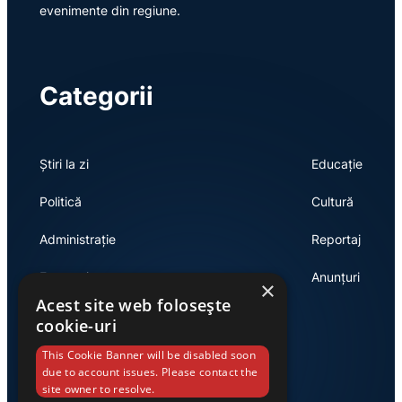
evenimente din regiune.
Categorii
Știri la zi
Educație
Politică
Cultură
Administrație
Reportaj
Economie
Anunțuri
×
Acest site web folosește
cookie-uri
Link-uri utile
This Cookie Banner will be disabled soon
due to account issues. Please contact the
site owner to resolve.