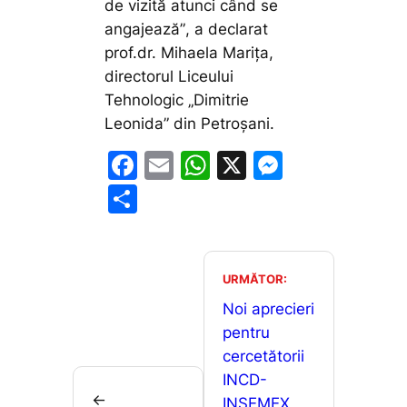
de vizită atunci când se
angajează”
, a declarat
prof.dr. Mihaela Marița,
directorul Liceului
Tehnologic „Dimitrie
Leonida” din Petroșani.
F
E
W
X
M
a
m
h
e
P
c
ai
at
s
ar
e
l
s
s
ta
b
A
e
je
URMĂTOR:
o
p
n
a
Noi aprecieri
o
p
g
pentru
z
cercetătorii
k
er
ă
INCD-
←
INSEMEX