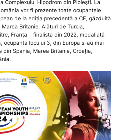
nta Complexului Hipodrom din Ploiești. La
România vor fi prezente toate ocupantele
pean de la ediția precedentă a CE, găzduită
Marea Britanie. Alături de Turcia,
re, Franța – finalista din 2022, medaliată
lia, ocupanta locului 3, din Europa s-au mai
le din Spania, Marea Britanie, Croația,
nia.