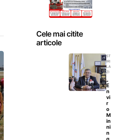
Cele mai citite
articole
ST
IRI
LA
ZI
„
E
n
vi
r
o
M
in
ni
n
g