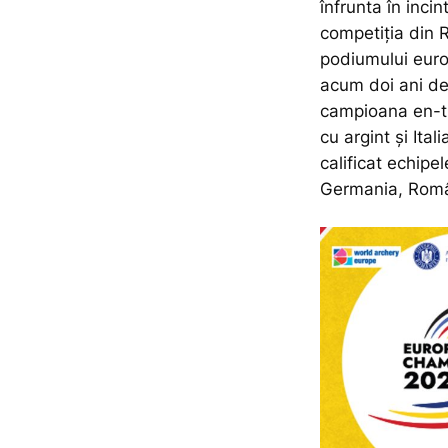
înfrunta în inci
competiția din 
podiumului euro
acum doi ani de 
campioana en-tit
cu argint și Ita
calificat echipe
Germania, Româ