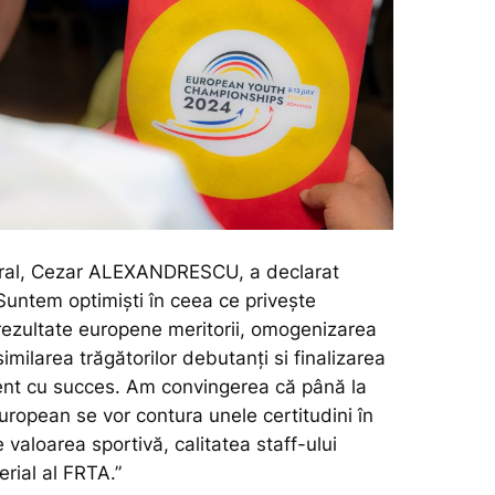
eral, Cezar ALEXANDRESCU, a declarat
Suntem optimiști în ceea ce privește
rezultate europene meritorii, omogenizarea
similarea trăgătorilor debutanți si finalizarea
ent cu succes.
Am convingerea că până la
European se vor contura unele certitudini în
 valoarea sportivă, calitatea staff-ului
rial al FRTA.”