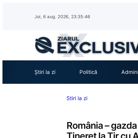
Sari
la
Joi, 6 aug. 2026, 23:35:47
conținut
Știri la zi
Politică
Admini
Stiri la zi
România – gazda
Tineret la Tir cu 