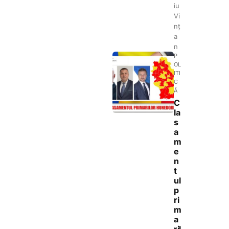
iu
Vi
nț
a
n
P
OL
ITI
C
Ă
C
la
s
a
m
e
n
t
ul
p
ri
m
a
ril