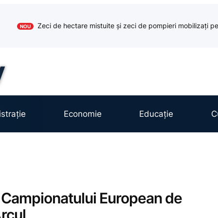
Zeci de hectare mistuite și zeci de pompieri mobilizați pe
NOU
strație
Economie
Educație
C
 Campionatului European de
Arcul