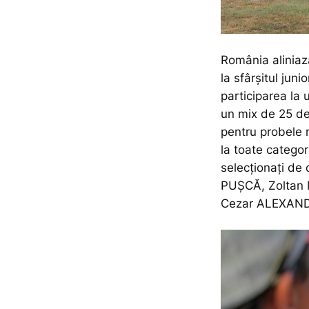
România aliniază 
la sfârșitul juni
participarea la 
un mix de 25 de 
pentru probele m
la toate categor
selecționați de 
PUŞCĂ, Zoltan 
Cezar ALEXANDR