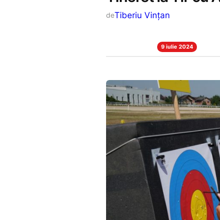
Tiberiu Vințan
de
9 iulie 2024