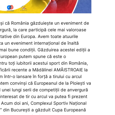
și că România găzduiește un eveniment de
ură, la care participă cele mai valoroase
tative din Europa. Avem toate atuurile
za un eveniment internațional de înaltă
e mai bune condiții. Găzduirea acestei ediții a
European putem spune că este o
tru toți iubitorii acestui sport din România,
ificării recente a Mădălinei AMĂISTROAIE la
 într-o lansare în forță a tirului cu arcul
tem convinși că Europeanul de la Ploiești va
l unei lungi serii de competiții de anvergură
 interesat de tir cu arcul va putea fi prezent
 Acum doi ani, Complexul Sportiv Național
f” din București a găzduit Cupa Europeană