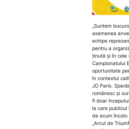
„Suntem bucuro
asemenea anverg
echipe reprezen
pentru a organi
ținută și în cel
Campionatului 
oportunitate pen
în contextul cal
JO Paris. Sperăm
românesc și sun
fi doar începutu
la care publicul
de acum încolo.
„Arcul de Trium