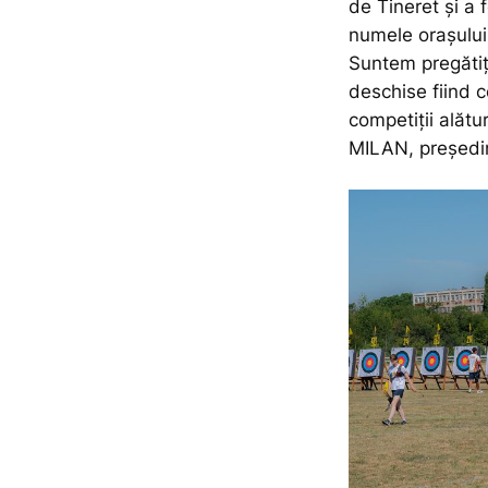
de Tineret și a
numele orașului 
Suntem pregătiț
deschise fiind c
competiții alătur
MILAN, președi