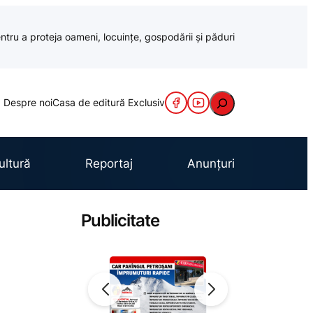
ntru a proteja oameni, locuințe, gospodării și păduri
Caută
Despre noi
Casa de editură Exclusiv
ultură
Reportaj
Anunțuri
Publicitate