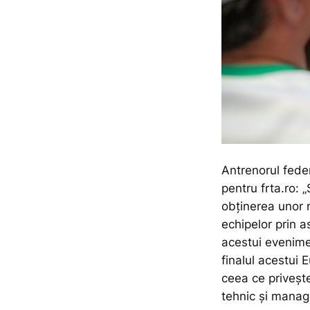
Antrenorul fed
pentru frta.ro:
„
obținerea unor 
echipelor prin a
acestui evenim
finalul acestui 
ceea ce privește
tehnic şi manage