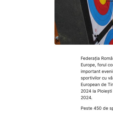
Federația Român
Europe, forul co
important eveni
sportivilor cu v
European de Tine
2024 la Ploiești
2024.
Peste 450 de spo