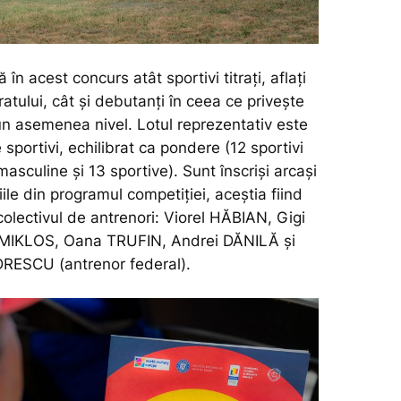
în acest concurs atât sportivi titrați, aflați
oratului, cât şi debutanți în ceea ce privește
un asemenea nivel. Lotul reprezentativ este
sportivi, echilibrat ca pondere (12 sportivi
asculine şi 13 sportive). Sunt înscriși arcași
iile din programul competiției, aceștia fiind
colectivul de antrenori: Viorel HĂBIAN, Gigi
MIKLOS, Oana TRUFIN, Andrei DĂNILĂ şi
ESCU (antrenor federal).