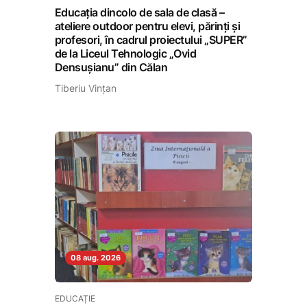
Educația dincolo de sala de clasă –
ateliere outdoor pentru elevi, părinți și
profesori, în cadrul proiectului „SUPER”
de la Liceul Tehnologic „Ovid
Densușianu” din Călan
Tiberiu Vințan
08 aug. 2026
EDUCAȚIE