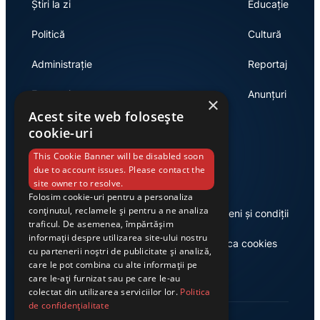
Știri la zi
Educație
Politică
Cultură
Administrație
Reportaj
Economie
Anunțuri
×
Acest site web folosește
cookie-uri
Link-uri utile
This Cookie Banner will be disabled soon
due to account issues. Please contact the
site owner to resolve.
Folosim cookie-uri pentru a personaliza
conținutul, reclamele și pentru a ne analiza
Despre noi
Termeni și condiții
traficul. De asemenea, împărtășim
informații despre utilizarea site-ului nostru
Casa de editură Exclusiv
Politica cookies
cu partenerii noștri de publicitate și analiză,
care le pot combina cu alte informații pe
care le-ați furnizat sau pe care le-au
colectat din utilizarea serviciilor lor.
Politica
de confidențialitate