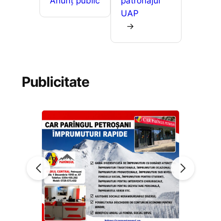
Anunț public
patronajul
UAP
→
Publicitate