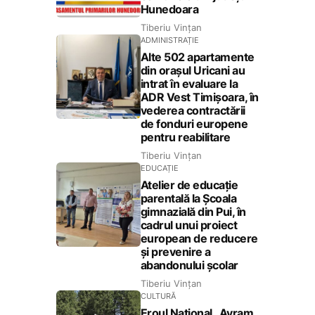
Hunedoara
Tiberiu Vințan
ADMINISTRAȚIE
Alte 502 apartamente
din orașul Uricani au
intrat în evaluare la
ADR Vest Timișoara, în
vederea contractării
de fonduri europene
pentru reabilitare
Tiberiu Vințan
EDUCAȚIE
Atelier de educație
parentală la Școala
gimnazială din Pui, în
cadrul unui proiect
european de reducere
și prevenire a
abandonului școlar
Tiberiu Vințan
CULTURĂ
Eroul Național „Avram