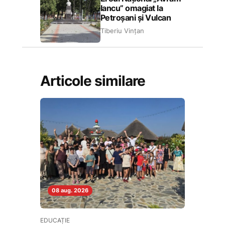
Iancu” omagiat la
Petroșani și Vulcan
Tiberiu Vințan
Articole similare
08 aug. 2026
EDUCAȚIE