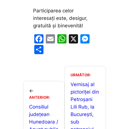
Participarea celor
interesați este, desigur,
gratuită și binevenită!
F
E
W
X
M
a
m
h
e
P
c
ai
at
s
ar
e
l
s
s
ta
b
A
e
je
URMĂTOR:
o
p
n
a
Vernisaj al
←
o
p
g
pictoriței din
z
ANTERIOR:
Petroșani
k
er
ă
Consiliul
Lili Rub, la
județean
București,
Hunedoara /
sub