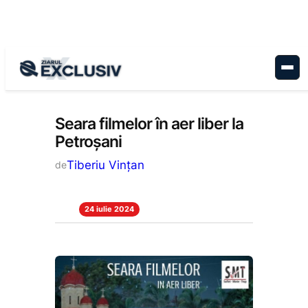
Sari
la
conținut
Educație
, 
Stiri la zi
Seara filmelor în aer liber la
Petroșani
Tiberiu Vințan
de
24 iulie 2024