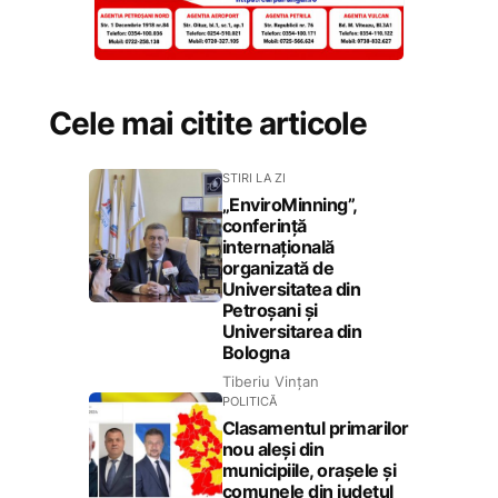
Cele mai citite articole
STIRI LA ZI
„EnviroMinning”,
conferință
internațională
organizată de
Universitatea din
Petroșani și
Universitarea din
Bologna
Tiberiu Vințan
POLITICĂ
Clasamentul primarilor
nou aleși din
municipiile, orașele și
comunele din județul