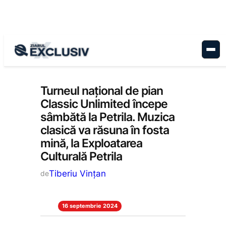
Sari
la
conținut
Cultură
, 
Stiri la zi
Turneul național de pian
Classic Unlimited începe
sâmbătă la Petrila. Muzica
clasică va răsuna în fosta
mină, la Exploatarea
Culturală Petrila
Tiberiu Vințan
de
16 septembrie 2024