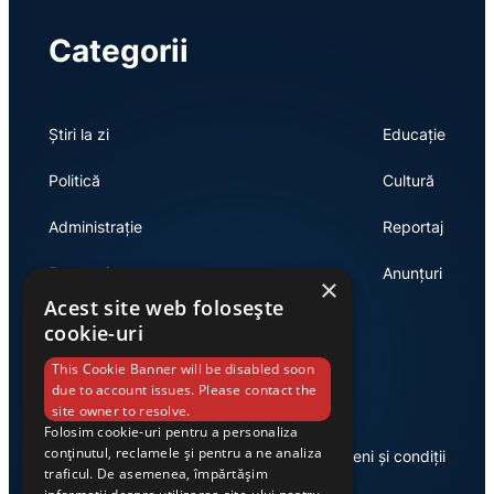
Categorii
Știri la zi
Educație
Politică
Cultură
Administrație
Reportaj
Economie
Anunțuri
×
Acest site web folosește
cookie-uri
Link-uri utile
This Cookie Banner will be disabled soon
due to account issues. Please contact the
site owner to resolve.
Folosim cookie-uri pentru a personaliza
conținutul, reclamele și pentru a ne analiza
Despre noi
Termeni și condiții
traficul. De asemenea, împărtășim