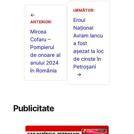
e
l
s
s
ta
b
A
e
je
URMĂTOR:
←
o
p
n
a
Eroul
ANTERIOR:
o
p
g
Național
z
Mircea
Avram Iancu
k
er
ă
Cofaru –
a fost
Pompierul
așezat la loc
de onoare al
de cinste în
anului 2024
Petroșani
în România
→
Publicitate