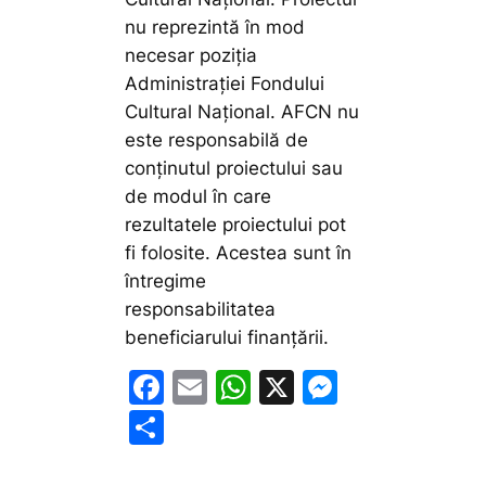
nu reprezintă în mod
necesar poziţia
Administrației Fondului
Cultural Național. AFCN nu
este responsabilă de
conținutul proiectului sau
de modul în care
rezultatele proiectului pot
fi folosite. Acestea sunt în
întregime
responsabilitatea
beneficiarului finanțării.
F
E
W
X
M
a
m
h
e
P
c
ai
at
s
ar