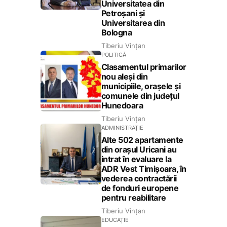
Universitatea din
Petroșani și
Universitarea din
Bologna
Tiberiu Vințan
POLITICĂ
Clasamentul primarilor
nou aleși din
municipiile, orașele și
comunele din județul
Hunedoara
Tiberiu Vințan
ADMINISTRAȚIE
Alte 502 apartamente
din orașul Uricani au
intrat în evaluare la
ADR Vest Timișoara, în
vederea contractării
de fonduri europene
pentru reabilitare
Tiberiu Vințan
EDUCAȚIE