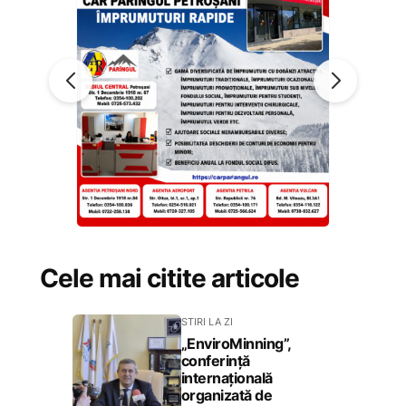
Cele mai citite articole
STIRI LA ZI
„EnviroMinning”,
conferință
internațională
organizată de