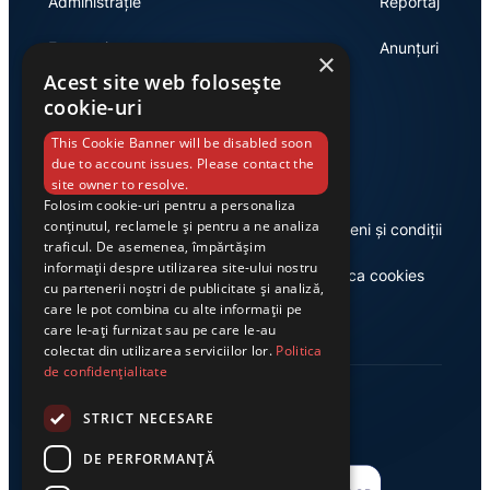
Administrație
Reportaj
Economie
Anunțuri
×
Acest site web folosește
cookie-uri
Link-uri utile
This Cookie Banner will be disabled soon
due to account issues. Please contact the
site owner to resolve.
Folosim cookie-uri pentru a personaliza
conținutul, reclamele și pentru a ne analiza
Despre noi
Termeni și condiții
traficul. De asemenea, împărtășim
informații despre utilizarea site-ului nostru
Casa de editură Exclusiv
Politica cookies
cu partenerii noștri de publicitate și analiză,
care le pot combina cu alte informații pe
care le-ați furnizat sau pe care le-au
colectat din utilizarea serviciilor lor.
Politica
de confidențialitate
STRICT NECESARE
DE PERFORMANȚĂ