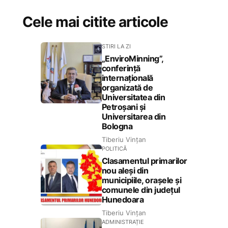
Cele mai citite articole
STIRI LA ZI
„EnviroMinning”,
conferință
internațională
organizată de
Universitatea din
Petroșani și
Universitarea din
Bologna
Tiberiu Vințan
POLITICĂ
Clasamentul primarilor
nou aleși din
municipiile, orașele și
comunele din județul
Hunedoara
Tiberiu Vințan
ADMINISTRAȚIE