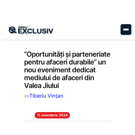
Sari
la
conținut
Economie
, 
Stiri la zi
”Oportunități și parteneriate
pentru afaceri durabile” un
nou eveniment dedicat
mediului de afaceri din
Valea Jiului
Tiberiu Vințan
de
11 noiembrie 2024