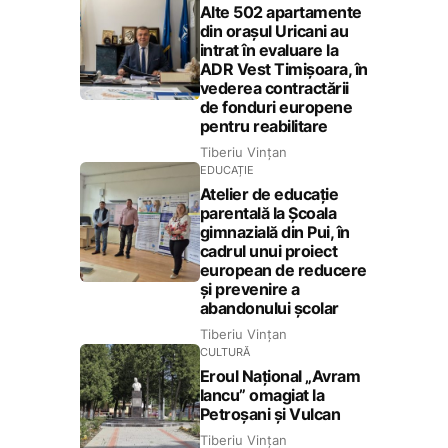
Alte 502 apartamente
din orașul Uricani au
intrat în evaluare la
ADR Vest Timișoara, în
vederea contractării
de fonduri europene
pentru reabilitare
Tiberiu Vințan
EDUCAȚIE
Atelier de educație
parentală la Școala
gimnazială din Pui, în
cadrul unui proiect
european de reducere
și prevenire a
abandonului școlar
Tiberiu Vințan
CULTURĂ
Eroul Național „Avram
Iancu” omagiat la
Petroșani și Vulcan
Tiberiu Vințan