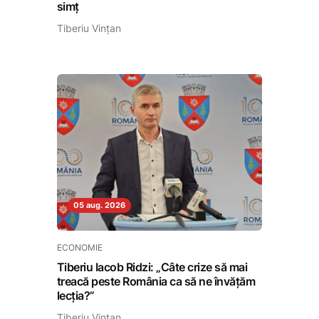
simț
Tiberiu Vințan
05 aug. 2026
ECONOMIE
Tiberiu Iacob Ridzi: „Câte crize să mai
treacă peste România ca să ne învățăm
lecția?”
Tiberiu Vințan