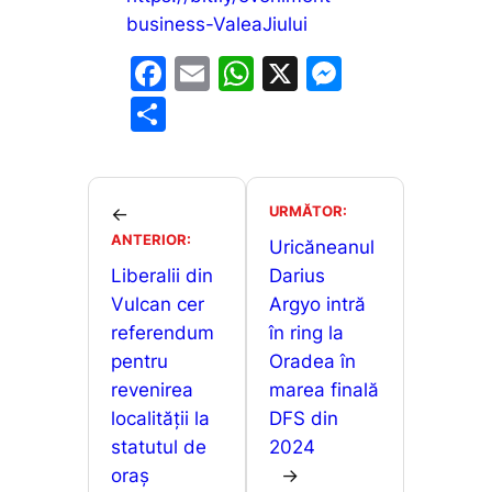
business-ValeaJiului
F
E
W
X
M
a
m
h
e
P
c
ai
at
s
ar
e
l
s
s
ta
b
A
e
je
URMĂTOR:
←
o
p
n
ANTERIOR:
a
Uricăneanul
o
p
g
Liberalii din
Darius
z
Vulcan cer
Argyo intră
k
er
ă
referendum
în ring la
pentru
Oradea în
revenirea
marea finală
localității la
DFS din
statutul de
2024
oraș
→