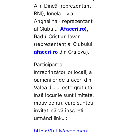
Alin Dincă (reprezentant
BNI), Ionela Livia
Anghelina ( reprezentant
al Clubului
Afaceri.ro
),
Radu-Cristian Iovan
(reprezentant al Clubului
afaceri.ro
din Craiova).
Participarea
întreprinzătorilor locali, a
oamenilor de afaceri din
Valea Jiului este gratuită
însă locurile sunt limitate,
motiv pentru care sunteți
invitați să vă înscrieți
urmând linkul:
https://bit.ly/eveniment-