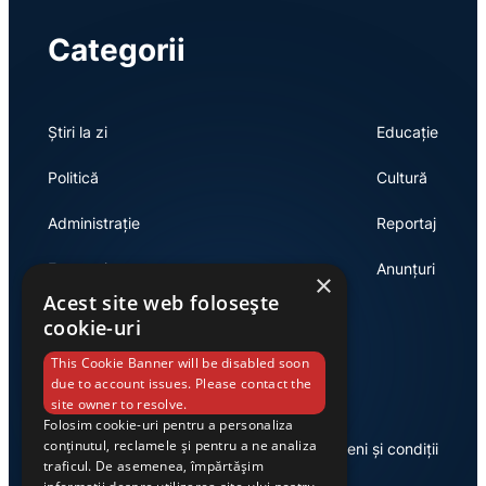
Categorii
Știri la zi
Educație
Politică
Cultură
Administrație
Reportaj
Economie
Anunțuri
×
Acest site web folosește
cookie-uri
Link-uri utile
This Cookie Banner will be disabled soon
due to account issues. Please contact the
site owner to resolve.
Folosim cookie-uri pentru a personaliza
conținutul, reclamele și pentru a ne analiza
Despre noi
Termeni și condiții
traficul. De asemenea, împărtășim