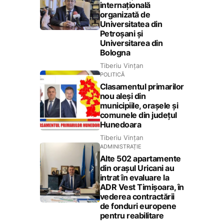
internațională
organizată de
Universitatea din
Petroșani și
Universitarea din
Bologna
Tiberiu Vințan
POLITICĂ
Clasamentul primarilor
nou aleși din
municipiile, orașele și
comunele din județul
Hunedoara
Tiberiu Vințan
ADMINISTRAȚIE
Alte 502 apartamente
din orașul Uricani au
intrat în evaluare la
ADR Vest Timișoara, în
vederea contractării
de fonduri europene
pentru reabilitare