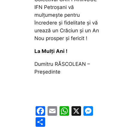
IFN Petroșani vă
mulțumește pentru
încredere și fidelitate și vă
urează un Crăciun și un An
Nou prosper și fericit !
La Mulți Ani !
Dumitru RĂSCOLEAN –
Președinte
F
E
W
X
M
a
m
h
e
P
c
ai
at
s
ar