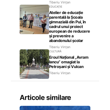
Tiberiu Vințan
EDUCAȚIE
Atelier de educație
parentală la Școala
gimnazială din Pui, în
cadrul unui proiect
european de reducere
și prevenire a
abandonului școlar
Tiberiu Vințan
CULTURĂ
Eroul Național „Avram
Iancu” omagiat la
Petroșani și Vulcan
Tiberiu Vințan
Articole similare