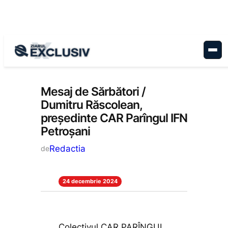
Sari
la
conținut
Anunțuri
, 
Stiri la zi
Mesaj de Sărbători /
Dumitru Răscolean,
președinte CAR Parîngul IFN
Petroșani
Redactia
de
24 decembrie 2024
Colectivul CAR PARÎNGUL