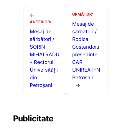
e
l
s
s
ta
b
A
e
je
URMĂTOR:
←
o
p
n
ANTERIOR:
a
Mesaj de
o
p
g
Mesaj de
sărbători /
z
sărbători /
Rodica
k
er
ă
SORIN
Costandoiu,
MIHAI RADU
președinte
– Rectorul
CAR
Universității
UNIREA IFN
din
Petroșani
Petroșani
→
Publicitate