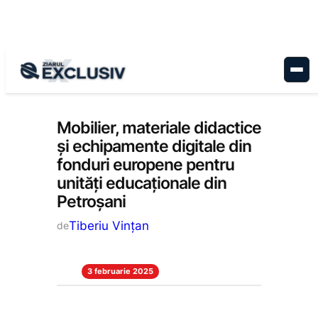
Sari
la
conținut
Administrație
, 
Educație
, 
Stiri la zi
Mobilier, materiale didactice
și echipamente digitale din
fonduri europene pentru
unități educaționale din
Petroșani
Tiberiu Vințan
de
3 februarie 2025