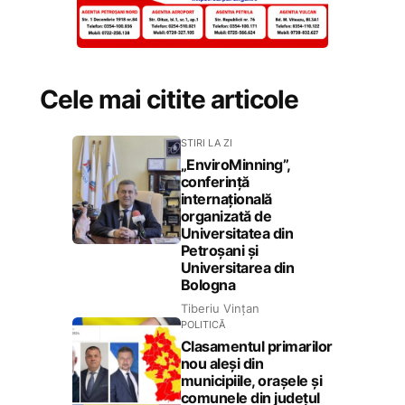
Cele mai citite articole
STIRI LA ZI
„EnviroMinning”,
conferință
internațională
organizată de
Universitatea din
Petroșani și
Universitarea din
Bologna
Tiberiu Vințan
POLITICĂ
Clasamentul primarilor
nou aleși din
municipiile, orașele și
comunele din județul