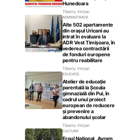
Hunedoara
Tiberiu Vințan
ADMINISTRAȚIE
Alte 502 apartamente
din orașul Uricani au
intrat în evaluare la
ADR Vest Timișoara, în
vederea contractării
de fonduri europene
pentru reabilitare
Tiberiu Vințan
EDUCAȚIE
Atelier de educație
parentală la Școala
gimnazială din Pui, în
cadrul unui proiect
european de reducere
și prevenire a
abandonului școlar
Tiberiu Vințan
CULTURĂ
Eroul Național „Avram