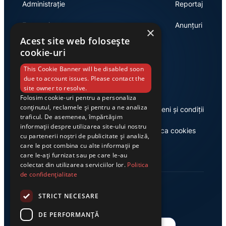
Administrație
Reportaj
Economie
Anunțuri
×
Acest site web folosește
cookie-uri
Link-uri utile
This Cookie Banner will be disabled soon
due to account issues. Please contact the
site owner to resolve.
Folosim cookie-uri pentru a personaliza
conținutul, reclamele și pentru a ne analiza
Despre noi
Termeni și condiții
traficul. De asemenea, împărtășim
informații despre utilizarea site-ului nostru
Casa de editură Exclusiv
Politica cookies
cu partenerii noștri de publicitate și analiză,
care le pot combina cu alte informații pe
care le-ați furnizat sau pe care le-au
colectat din utilizarea serviciilor lor.
Politica
de confidențialitate
STRICT NECESARE
DE PERFORMANȚĂ