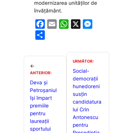
modernizarea unităților de
învățământ.
F
E
W
X
M
a
m
h
e
P
c
ai
at
s
ar
e
l
s
s
ta
b
A
e
je
URMĂTOR:
←
o
p
n
a
Social-
ANTERIOR:
o
p
g
democrații
z
Deva și
hunedoreni
k
er
ă
Petroșaniul
susțin
își împart
candidatura
premiile
lui Crin
pentru
Antonescu
laureații
pentru
sportului
Președinția