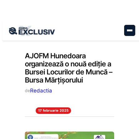
Sari
la
conținut
Economie
, 
Stiri la zi
AJOFM Hunedoara
organizează o nouă ediție a
Bursei Locurilor de Muncă –
Bursa Mărțișorului
Redactia
de
17 februarie 2025