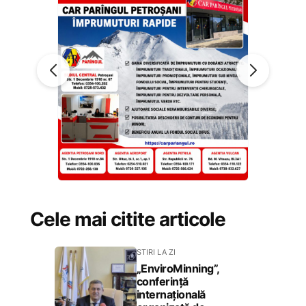
Cele mai citite articole
STIRI LA ZI
„EnviroMinning”,
conferință
internațională