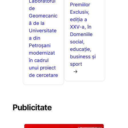
o
p
g
Laboratorul
z
Premiilor
de
k
er
ă
Exclusiv,
Geomecanic
ediția a
ă de la
XXV-a, în
Universitate
Domeniile
a din
social,
Petroșani
educație,
modernizat
business și
în cadrul
sport
unui proiect
→
de cercetare
Publicitate