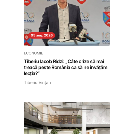
05 aug. 2026
ECONOMIE
Tiberiu Iacob Ridzi: „Câte crize să mai
treacă peste România ca să ne învățăm
lecția?”
Tiberiu Vințan