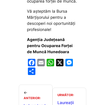
ocuparea forţei de muncă.
Vă așteptăm la Bursa
Mărțișorului pentru a
descoperi noi oportunități
profesionale!
Agenția Județeană
pentru Ocuparea Forței
de Muncă Hunedoara
F
E
W
X
M
a
m
h
e
P
c
ai
at
s
ar
e
l
s
s
ta
b
A
e
je
←
URMĂTOR:
o
p
n
ANTERIOR:
a
Laureații