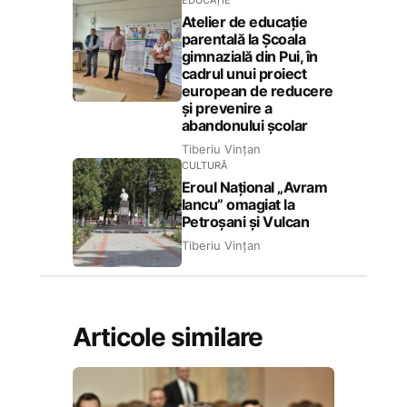
EDUCAȚIE
Atelier de educație
parentală la Școala
gimnazială din Pui, în
cadrul unui proiect
european de reducere
și prevenire a
abandonului școlar
Tiberiu Vințan
CULTURĂ
Eroul Național „Avram
Iancu” omagiat la
Petroșani și Vulcan
Tiberiu Vințan
Articole similare