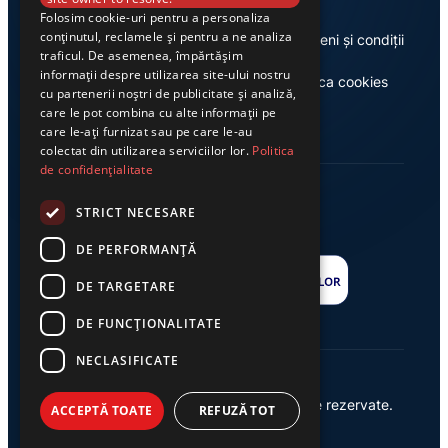
Folosim cookie-uri pentru a personaliza
conținutul, reclamele și pentru a ne analiza
Despre noi
Termeni și condiții
traficul. De asemenea, împărtășim
informații despre utilizarea site-ului nostru
Casa de editură Exclusiv
Politica cookies
cu partenerii noștri de publicitate și analiză,
care le pot combina cu alte informații pe
care le-ați furnizat sau pe care le-au
colectat din utilizarea serviciilor lor.
Politica
de confidențialitate
STRICT NECESARE
DE PERFORMANȚĂ
DE TARGETARE
DE FUNCŢIONALITATE
NECLASIFICATE
© 2026 Ziarul Exclusiv – Toate drepturile rezervate.
ACCEPTĂ TOATE
REFUZĂ TOT
Powered by {
AW
}