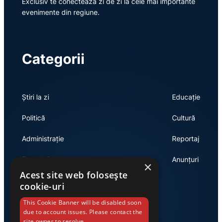
Exclusiv te conectează zi de zi la cele mai importante
evenimente din regiune.
Categorii
Știri la zi
Educație
Politică
Cultură
Administrație
Reportaj
Economie
Anunțuri
×
Acest site web folosește
cookie-uri
Link-uri utile
This Cookie Banner will be disabled soon
due to account issues. Please contact the
site owner to resolve.