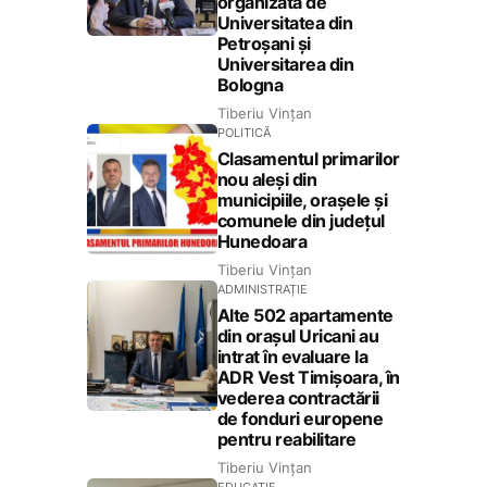
organizată de
Universitatea din
Petroșani și
Universitarea din
Bologna
Tiberiu Vințan
POLITICĂ
Clasamentul primarilor
nou aleși din
municipiile, orașele și
comunele din județul
Hunedoara
Tiberiu Vințan
ADMINISTRAȚIE
Alte 502 apartamente
din orașul Uricani au
intrat în evaluare la
ADR Vest Timișoara, în
vederea contractării
de fonduri europene
pentru reabilitare
Tiberiu Vințan