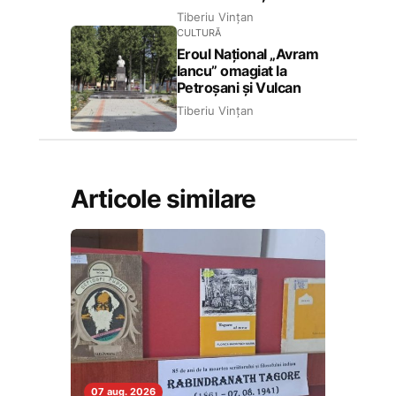
Tiberiu Vințan
CULTURĂ
Eroul Național „Avram
Iancu” omagiat la
Petroșani și Vulcan
Tiberiu Vințan
Articole similare
07 aug. 2026