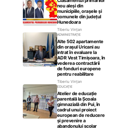
Clasamentul primarilor
nou aleși din
municipiile, orașele și
comunele din județul
Hunedoara
Tiberiu Vințan
ADMINISTRAȚIE
Alte 502 apartamente
din orașul Uricani au
intrat în evaluare la
ADR Vest Timișoara, în
vederea contractării
de fonduri europene
pentru reabilitare
Tiberiu Vințan
EDUCAȚIE
Atelier de educație
parentală la Școala
gimnazială din Pui, în
cadrul unui proiect
european de reducere
și prevenire a
abandonului școlar