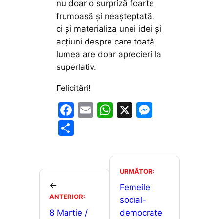
nu doar o surpriză foarte
frumoasă și neașteptată,
ci și materializa unei idei și
acțiuni despre care toată
lumea are doar aprecieri la
superlativ.
Felicitări!
F
E
W
X
M
a
m
h
e
P
c
ai
at
s
ar
e
l
s
s
ta
b
A
e
je
URMĂTOR:
o
p
n
←
a
Femeile
ANTERIOR:
o
p
g
social-
z
8 Martie /
democrate