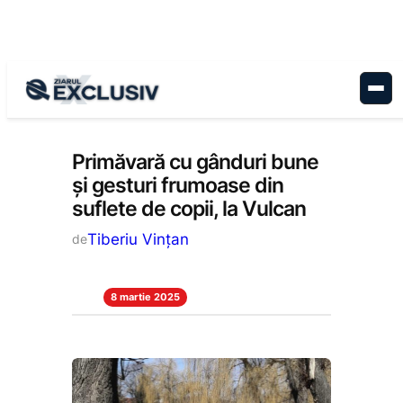
Sari
la
conținut
Educație
, 
Stiri la zi
Primăvară cu gânduri bune
și gesturi frumoase din
suflete de copii, la Vulcan
Tiberiu Vințan
de
8 martie 2025