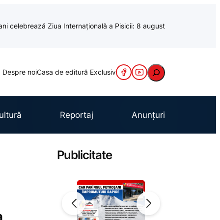
ani celebrează Ziua Internațională a Pisicii: 8 august
Caută
Despre noi
Casa de editură Exclusiv
ultură
Reportaj
Anunțuri
Publicitate
a