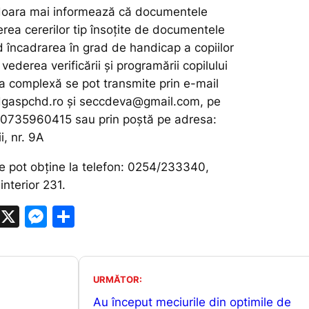
ara mai informează că documentele
rea cererilor tip însoțite de documentele
d încadrarea în grad de handicap a copiilor
n vederea verificării și programării copilului
a complexă se pot transmite prin e-mail
gaspchd.ro și seccdeva@gmail.com, pe
 0735960415 sau prin poștă pe adresa:
i, nr. 9A
se pot obține la telefon: 0254/233340,
nterior 231.
W
X
M
P
h
e
ar
at
s
ta
s
s
je
URMĂTOR:
A
e
a
Au început meciurile din optimile de