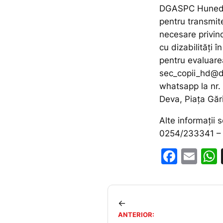
DGASPC Hunedo
pentru transmite
necesare privin
cu dizabilități î
pentru evaluare
sec_copii_hd@d
whatsapp la nr.
Deva, Piața Gări
Alte informații 
0254/233341 – i
F
E
a
m
c
ai
e
l
←
b
ANTERIOR: