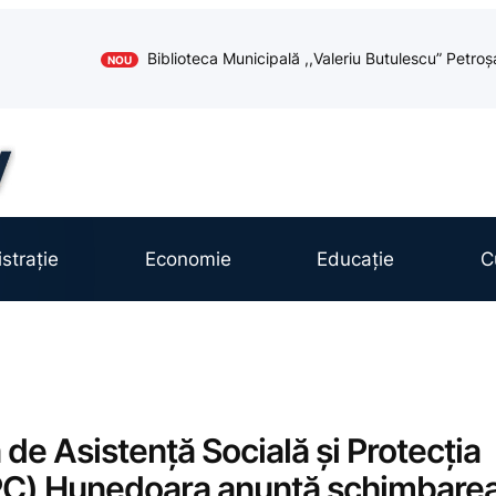
Biblioteca Municipală ,,Valeriu Butulescu” Petroș
NOU
strație
Economie
Educație
C
 de Asistență Socială și Protecția
PC) Hunedoara anunță schimbare