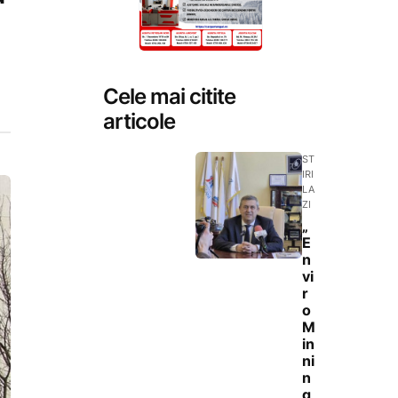
Cele mai citite
articole
ST
IRI
LA
ZI
„
E
n
vi
r
o
M
in
ni
n
g