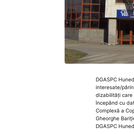
DGASPC Hunedoa
interesate/părinț
dizabilități car
începând cu da
Complexă a Copil
Gheorghe Barițiu
DGASPC Hunedoar