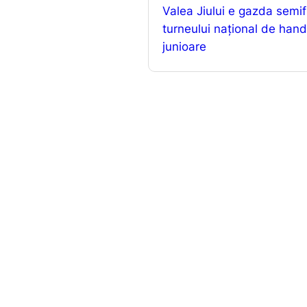
Valea Jiului e gazda semifi
o
turneului național de han
o
junioare
k