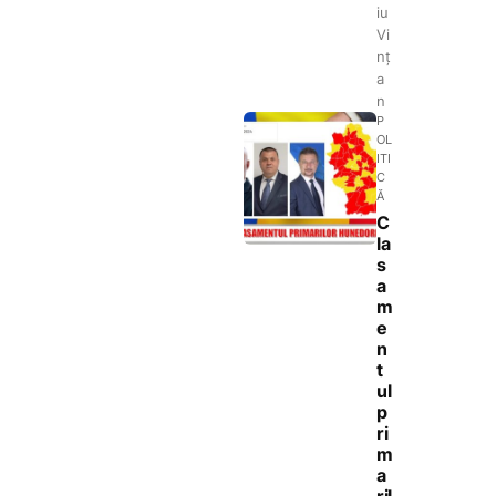
iu
Vi
nț
a
n
P
OL
ITI
C
Ă
C
la
s
a
m
e
n
t
ul
p
ri
m
a
ril