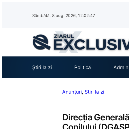
Sari
la
Sâmbătă, 8 aug. 2026, 12:02:48
conținut
Știri la zi
Politică
Admini
Anunțuri
, 
Stiri la zi
Direcția Generală
Copilului (DGAS