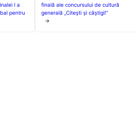
nalei I a
p
n
z
finală ale concursului de cultură
dbal pentru
generală „Citești și câștigi!”
p
g
ă
→
er