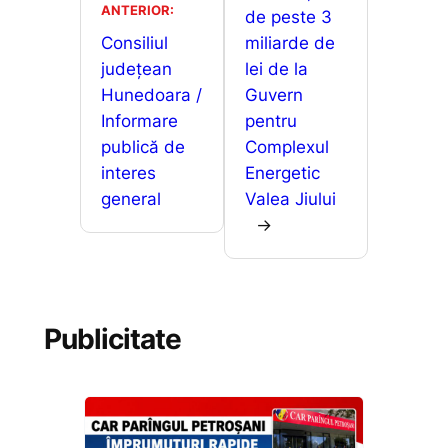
ANTERIOR:
o
p
g
de peste 3
z
Consiliul
miliarde de
k
er
ă
județean
lei de la
Hunedoara /
Guvern
Informare
pentru
publică de
Complexul
interes
Energetic
general
Valea Jiului
→
Publicitate