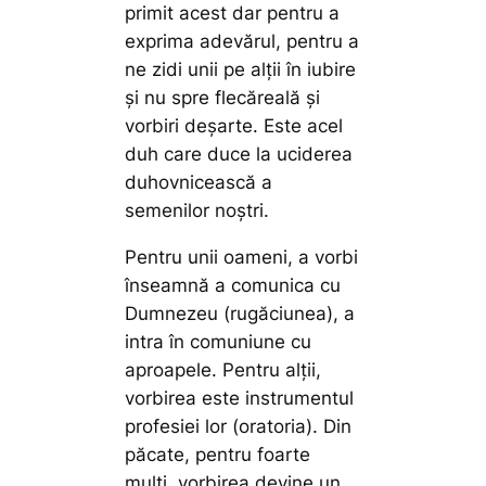
primit acest dar pentru a
exprima adevărul, pentru a
ne zidi unii pe alţii în iubire
şi nu spre flecăreală şi
vorbiri deşarte. Este acel
duh care duce la uciderea
duhovnicească a
semenilor noştri.
Pentru unii oameni, a vorbi
înseamnă a comunica cu
Dumnezeu (rugăciunea), a
intra în comuniune cu
aproapele. Pentru alţii,
vorbirea este instrumentul
profesiei lor (oratoria). Din
păcate, pentru foarte
mulţi, vorbirea devine un