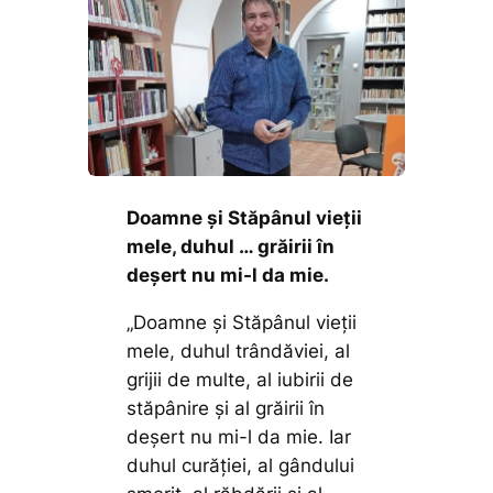
Doamne şi Stăpânul vieţii
mele, duhul … grăirii în
deşert nu mi-l da mie.
„Doamne şi Stăpânul vieţii
mele, duhul trândăviei, al
grijii de multe, al iubirii de
stăpânire şi al grăirii în
deşert nu mi-l da mie. Iar
duhul curăţiei, al gândului