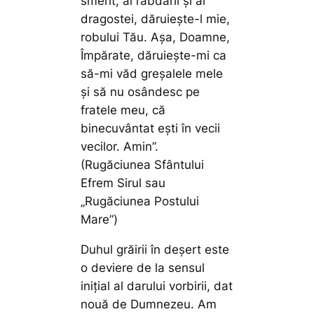
smerit, al răbdării şi al
dragostei, dăruieşte-l mie,
robului Tău. Aşa, Doamne,
Împărate, dăruieşte-mi ca
să-mi văd greşalele mele
şi să nu osândesc pe
fratele meu, că
binecuvântat eşti în vecii
vecilor. Amin”.
(Rugăciunea Sfântului
Efrem Sirul sau
„Rugăciunea Postului
Mare”)
Duhul grăirii în deşert este
o deviere de la sensul
iniţial al darului vorbirii, dat
nouă de Dumnezeu. Am