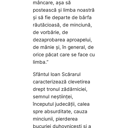
mâncare, aşa să
postească şi limba noastră
şi să fie departe de bârfa
răutăcioasă, de minciună,
de vorbărie, de
dezaprobarea aproapelui,
de mânie şi, în general, de
orice păcat care se face cu
limba.”
Sfântul Ioan Scărarul
caracterizează clevetirea
drept tronul zădărniciei,
semnul neştiinţei,
începutul judecăţii, calea
spre absurditate, cauza
minciunii, pierderea
bucuriei duhovniceşti şi a