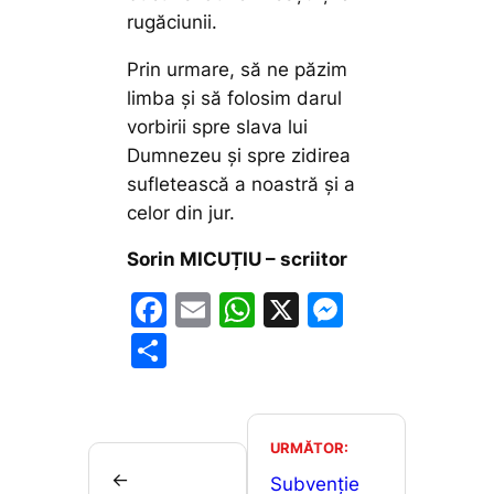
rugăciunii.
Prin urmare, să ne păzim
limba şi să folosim darul
vorbirii spre slava lui
Dumnezeu şi spre zidirea
sufletească a noastră şi a
celor din jur.
Sorin MICUȚIU – scriitor
F
E
W
X
M
a
m
h
e
P
c
ai
at
s
ar
e
l
s
s
ta
b
A
e
je
URMĂTOR:
o
p
n
←
a
Subvenție