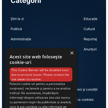
Categorii
Știri la zi
Educație
Politică
Cultură
Administrație
Reportaj
Economie
Anunțuri
×
Acest site web folosește
cookie-uri
Link-uri utile
This Cookie Banner will be disabled soon
due to account issues. Please contact the
site owner to resolve.
Folosim cookie-uri pentru a personaliza
conținutul, reclamele și pentru a ne analiza
Despre noi
Termeni și condiții
traficul. De asemenea, împărtășim
informații despre utilizarea site-ului nostru
Casa de editură Exclusiv
Politica cookies
cu partenerii noștri de publicitate și analiză,
care le pot combina cu alte informații pe