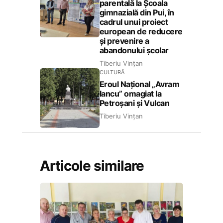
parentală la Școala
gimnazială din Pui, în
cadrul unui proiect
european de reducere
și prevenire a
abandonului școlar
Tiberiu Vințan
CULTURĂ
Eroul Național „Avram
Iancu” omagiat la
Petroșani și Vulcan
Tiberiu Vințan
Articole similare