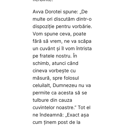
Avva Dorotei spune:
„De
multe ori discutăm dintr-o
dispoziţie pentru vorbărie.
Vom spune ceva, poate
fără să vrem, ne va scăpa
un cuvânt şi îl vom întrista
pe fratele nostru. În
schimb, atunci când
cineva vorbeşte cu
măsură, spre folosul
celuilalt, Dumnezeu nu va
permite ca acesta să se
tulbure din cauza
cuvintelor noastre.” Tot el
ne îndeamnă: „Exact aşa
cum ţinem post de la