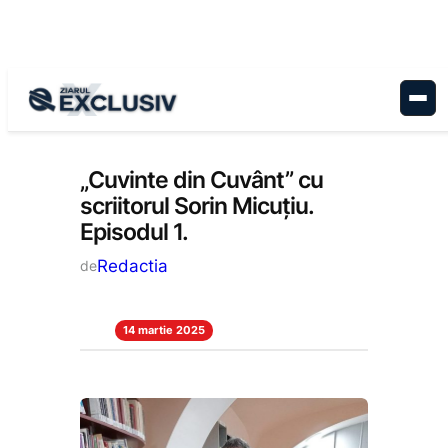
Sari
la
conținut
Cultură
, 
Stiri la zi
„Cuvinte din Cuvânt” cu
scriitorul Sorin Micuțiu.
Episodul 1.
Redactia
de
14 martie 2025