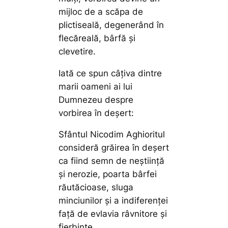
mijloc de a scăpa de
plictiseală, degenerând în
flecăreală, bârfă şi
clevetire.
Iată ce spun câţiva dintre
marii oameni ai lui
Dumnezeu despre
vorbirea în deşert:
Sfântul Nicodim Aghioritul
consideră grăirea în deşert
ca fiind semn de neştiinţă
şi nerozie, poarta bârfei
răutăcioase, sluga
minciunilor şi a indiferenţei
faţă de evlavia râvnitore şi
fierbinte.