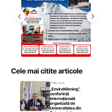
Cele mai citite articole
STIRI LA ZI
„EnviroMinning”,
conferință
internațională
organizată de
Universitatea din