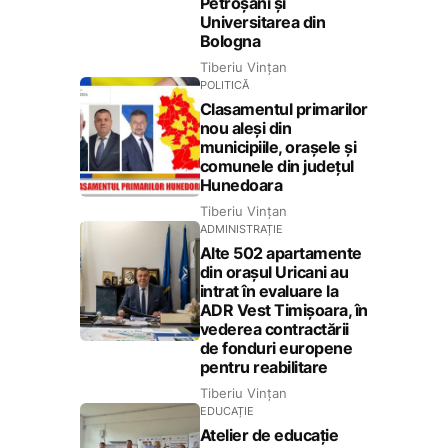
Petroșani și
Universitarea din
Bologna
Tiberiu Vințan
POLITICĂ
Clasamentul primarilor
nou aleși din
municipiile, orașele și
comunele din județul
Hunedoara
Tiberiu Vințan
ADMINISTRAȚIE
Alte 502 apartamente
din orașul Uricani au
intrat în evaluare la
ADR Vest Timișoara, în
vederea contractării
de fonduri europene
pentru reabilitare
Tiberiu Vințan
EDUCAȚIE
Atelier de educație