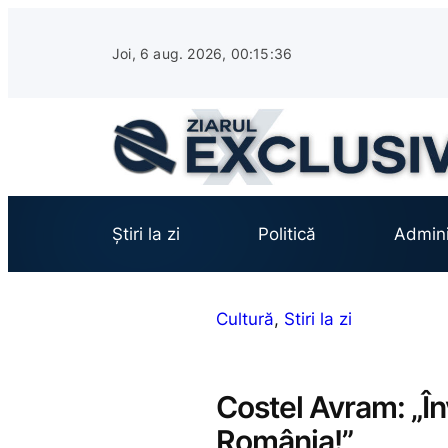
Sari
la
Joi, 6 aug. 2026, 00:15:37
conținut
Știri la zi
Politică
Admini
Cultură
, 
Stiri la zi
Costel Avram: „Înv
România!”