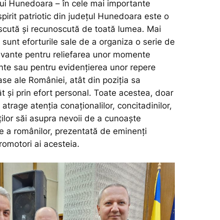
ului Hunedoara – în cele mai importante
irit patriotic din județul Hunedoara este o
cută și recunoscută de toată lumea. Mai
sunt eforturile sale de a organiza o serie de
vante pentru reliefarea unor momente
ante sau pentru evidențierea unor repere
ase ale României, atât din poziția sa
cât și prin efort personal. Toate acestea, doar
 atrage atenția conaționalilor, concitadinilor,
raților săi asupra nevoii de a cunoaște
ie a românilor, prezentată de eminenți
romotori ai acesteia.