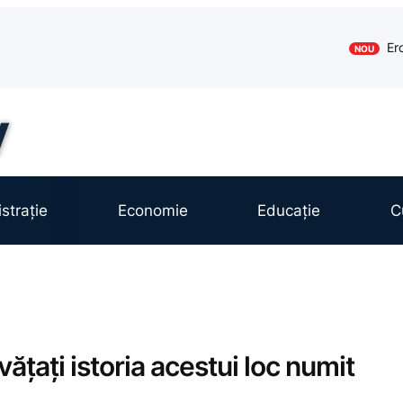
Er
NOU
strație
Economie
Educație
C
ățați istoria acestui loc numit