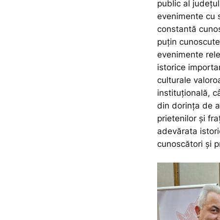
public al județ
evenimente cu sp
constantă cunos
puțin cunoscute 
evenimente rele
istorice import
culturale valoro
instituțională, 
din dorința de a
prietenilor și f
adevărata istor
cunoscători și p