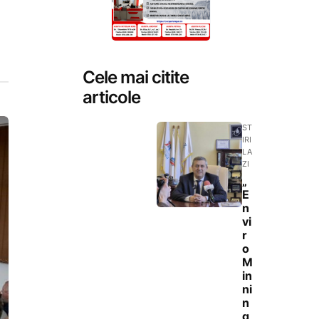
Cele mai citite
articole
ST
IRI
LA
ZI
„
E
n
vi
r
o
M
in
ni
n
g