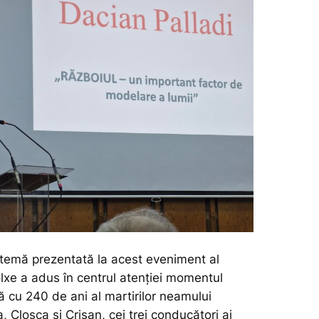
temă prezentată la acest eveniment al
lxe a adus în centrul atenției momentul
ă cu 240 de ani al martirilor neamului
Cloșca și Crișan, cei trei conducători ai