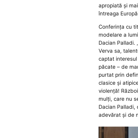
apropiată și ma
întreaga Europă
Conferința cu ti
modelare a lumii
Dacian Palladi.
Verva sa, talent
captat interesul
păcate – de mare
purtat prin defin
clasice și atipi
violență! Războ
mulți, care nu 
Dacian Palladi,
adevărat și de m