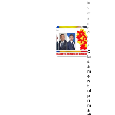
iu
Vi
nț
a
n
P
OL
ITI
C
Ă
C
la
s
a
m
e
n
t
ul
p
ri
m
a
ril