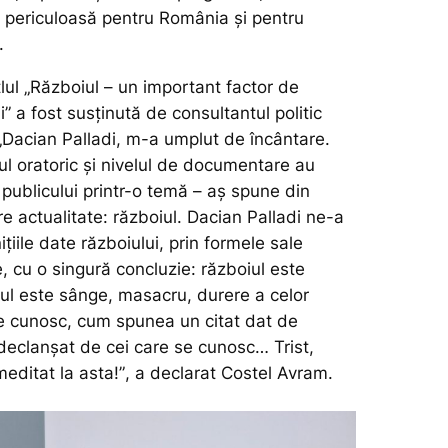
i periculoasă pentru România și pentru
.
tlul „Războiul – un important factor de
” a fost susținută de consultantul politic
„Dacian Palladi, m-a umplut de încântare.
ul oratoric și nivelul de documentare au
 publicului printr-o temă – aș spune din
 actualitate: războiul. Dacian Palladi ne-a
ițiile date războiului, prin formele sale
ce, cu o singură concluzie: războiul este
iul este sânge, masacru, durere a celor
se cunosc, cum spunea un citat dat de
 declanșat de cei care se cunosc… Trist,
editat la asta!”
, a declarat Costel Avram.