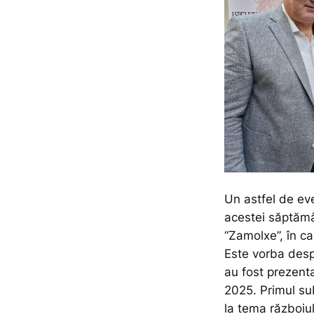
Un astfel de eve
acestei săptămân
“Zamolxe”, în c
Este vorba desp
au fost prezent
2025. Primul sub
la tema războiu