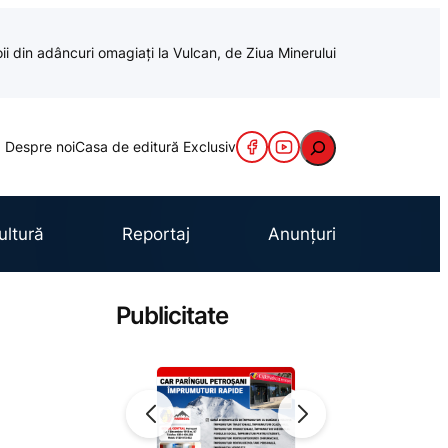
oii din adâncuri omagiați la Vulcan, de Ziua Minerului
Caută
Despre noi
Casa de editură Exclusiv
ultură
Reportaj
Anunțuri
Publicitate