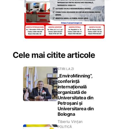
Cele mai citite articole
STIRI LA ZI
„EnviroMinning”,
conferință
internațională
organizată de
Universitatea din
Petroșani și
Universitarea din
Bologna
Tiberiu Vințan
POLITICĂ