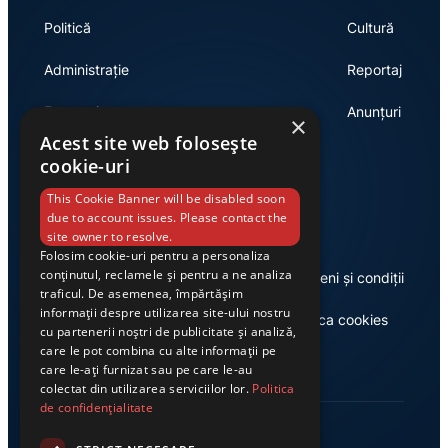
Politică
Cultură
Administrație
Reportaj
Economie
Anunțuri
×
Acest site web folosește
cookie-uri
Link-uri utile
This Cookie Banner will be disabled soon
due to account issues. Please contact the
site owner to resolve.
Folosim cookie-uri pentru a personaliza
conținutul, reclamele și pentru a ne analiza
Despre noi
Termeni și condiții
traficul. De asemenea, împărtășim
informații despre utilizarea site-ului nostru
Casa de editură Exclusiv
Politica cookies
cu partenerii noștri de publicitate și analiză,
care le pot combina cu alte informații pe
care le-ați furnizat sau pe care le-au
colectat din utilizarea serviciilor lor.
Politica
de confidențialitate