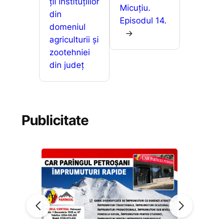
ții instituțiilor
Micuțiu.
din
Episodul 14.
domeniul
→
agriculturii și
zootehniei
din județ
Publicitate