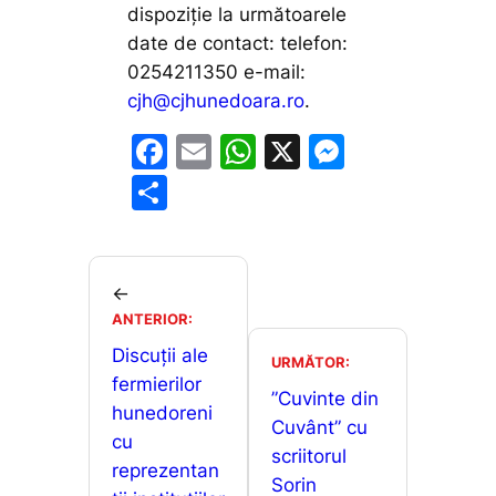
dispoziţie la următoarele
date de contact: telefon:
0254211350 e-mail:
cjh@cjhunedoara.ro
.
F
E
W
X
M
a
m
h
e
P
c
ai
at
s
ar
e
l
s
s
ta
b
A
e
je
←
o
p
n
ANTERIOR:
a
o
p
g
Discuții ale
z
URMĂTOR:
fermierilor
k
er
ă
”Cuvinte din
hunedoreni
Cuvânt” cu
cu
scriitorul
reprezentan
Sorin