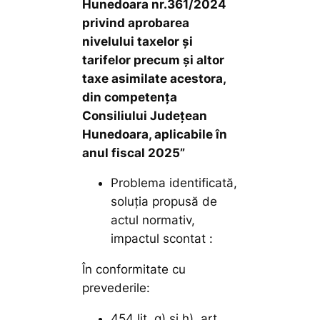
Hunedoara nr.361/2024
privind aprobarea
nivelului taxelor şi
tarifelor precum şi altor
taxe asimilate acestora,
din competenţa
Consiliului Judeţean
Hunedoara, aplicabile în
anul fiscal 2025”
Problema identificată,
soluţia propusă de
actul normativ,
impactul scontat :
În conformitate cu
prevederile:
454 lit. g) și h), art.