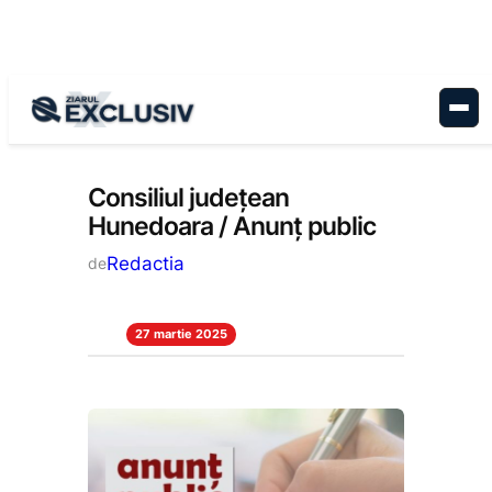
Sari
la
conținut
Administrație
, 
Anunțuri
, 
Stiri la zi
Consiliul județean
Hunedoara / Anunț public
Redactia
de
27 martie 2025