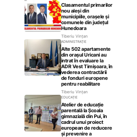
Clasamentul primarilor
nou aleși din
municipiile, orașele și
comunele din județul
Hunedoara
Tiberiu Vințan
ADMINISTRAȚIE
Alte 502 apartamente
din orașul Uricani au
intrat în evaluare la
ADR Vest Timișoara, în
vederea contractării
de fonduri europene
pentru reabilitare
Tiberiu Vințan
EDUCAȚIE
Atelier de educație
parentală la Școala
gimnazială din Pui, în
cadrul unui proiect
european de reducere
și prevenire a