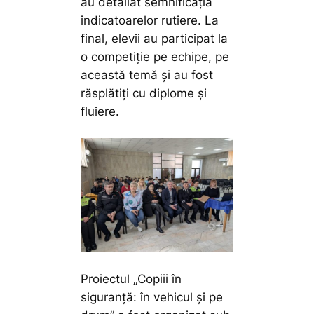
au detaliat semnificația
indicatoarelor rutiere. La
final, elevii au participat la
o competiție pe echipe, pe
această temă și au fost
răsplătiți cu diplome și
fluiere.
Proiectul „Copiii în
siguranță: în vehicul și pe