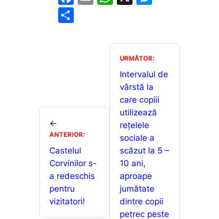
a
m
h
e
P
c
ai
at
s
ar
e
l
s
s
ta
b
A
e
je
URMĂTOR:
o
p
n
a
Intervalul de
o
p
g
vârstă la
z
care copiii
k
er
ă
utilizează
←
rețelele
ANTERIOR:
sociale a
Castelul
scăzut la 5 –
Corvinilor s-
10 ani,
a redeschis
aproape
pentru
jumătate
vizitatori!
dintre copii
petrec peste