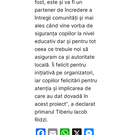
fost, este și va fi un
partener de încredere a
întregii comunități și mai
ales când vine vorba de
siguranța copiilor la nivel
educativ dar și pentru tot
ceea ce trebuie noi să
asiguram ca și autoritate
locală. Îi felicit pentru
inițiativă pe organizatori,
iar copiilor felicitări pentru
atenția și implicarea de
care au dat dovadă în
acest proiect”
, a declarat
primarul Tiberiu Iacob
Ridzi.
F
E
W
X
M