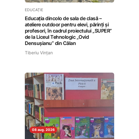
EDUCAȚIE
Educația dincolo de sala de clasă –
ateliere outdoor pentru elevi, părinți și
profesori, în cadrul proiectului „SUPER”
de la Liceul Tehnologic „Ovid
Densușianu” din Călan
Tiberiu Vințan
08 aug. 2026