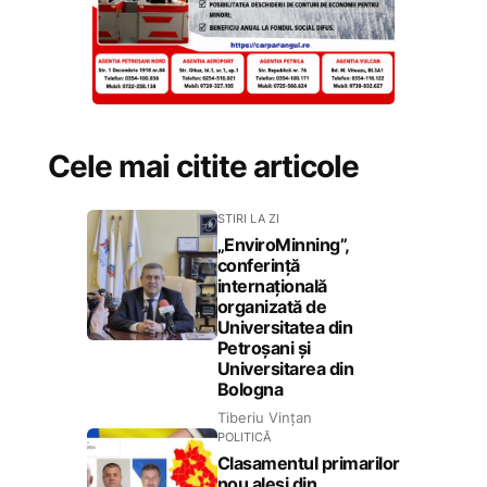
Cele mai citite articole
STIRI LA ZI
„EnviroMinning”,
conferință
internațională
organizată de
Universitatea din
Petroșani și
Universitarea din
Bologna
Tiberiu Vințan
POLITICĂ
Clasamentul primarilor
nou aleși din