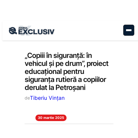
Sari
la
conținut
Educație
, 
Stiri la zi
„Copiii în siguranță: în
vehicul și pe drum”, proiect
educațional pentru
siguranța rutieră a copiilor
derulat la Petroșani
Tiberiu Vințan
de
30 martie 2025