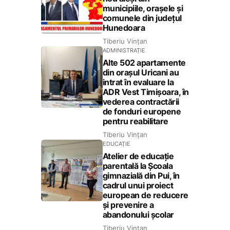
municipiile, orașele și
comunele din județul
Hunedoara
Tiberiu Vințan
ADMINISTRAȚIE
Alte 502 apartamente
din orașul Uricani au
intrat în evaluare la
ADR Vest Timișoara, în
vederea contractării
de fonduri europene
pentru reabilitare
Tiberiu Vințan
EDUCAȚIE
Atelier de educație
parentală la Școala
gimnazială din Pui, în
cadrul unui proiect
european de reducere
și prevenire a
abandonului școlar
Tiberiu Vințan