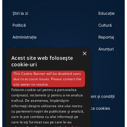
Știri la zi
Educație
Politică
Cultură
Administrație
Reportaj
Economie
Anunțuri
×
Acest site web folosește
cookie-uri
Link-uri utile
This Cookie Banner will be disabled soon
due to account issues. Please contact the
site owner to resolve.
Folosim cookie-uri pentru a personaliza
conținutul, reclamele și pentru a ne analiza
Despre noi
Termeni și condiții
traficul. De asemenea, împărtășim
informații despre utilizarea site-ului nostru
Casa de editură Exclusiv
Politica cookies
cu partenerii noștri de publicitate și analiză,
care le pot combina cu alte informații pe
care le-ați furnizat sau pe care le-au