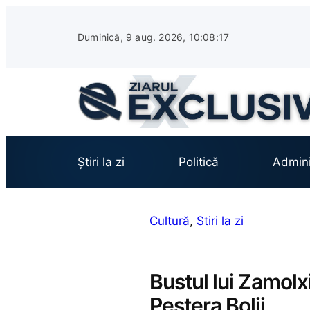
Sari
la
Duminică, 9 aug. 2026, 10:08:19
conținut
Știri la zi
Politică
Admini
Cultură
, 
Stiri la zi
Bustul lui Zamolx
Peștera Bolii