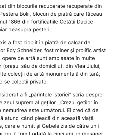
lizat din blocurile recuperate recuperate din
Pestera Bolii, blocuri de piatră care făceau
nul 1866 din fortificatiile Cetății Dacice
hiar deasupra peșterii.
is a fost cioplit în piatră de calcar de
or Edy Schneider, fost miner și prolific artist
ui opere de artă sunt amplasate în multe
n (orașul său de domiciliu), din Vlea Jiului,
alte colecții de artă monumentală din țară,
erse colecții private.
siderat a fi „părintele istoriei” scria despre
 zeul suprem al geților. „Crezul geților în
e nemurirea este următorul. Ei cred că de
că atunci când pleacă din această viață
 care e numit și Gebeleizis de către unii
i zeu îi trimit odată la cinci ani un mesager,