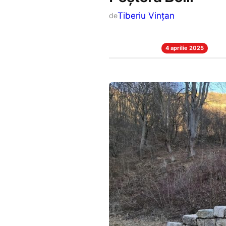
Tiberiu Vințan
de
4 aprilie 2025