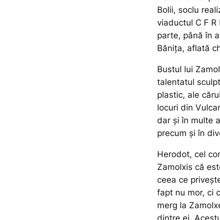
Bolii, soclu rea
viaductul C F R 
parte, până în a
Bănița, aflată c
Bustul lui Zamolx
talentatul sculpt
plastic, ale căr
locuri din Vulca
dar și în multe 
precum și în div
Herodot, cel con
Zamolxis că este
ceea ce priveșt
fapt nu mor, ci 
merg la Zamolxe,
dintre ei. Acestu