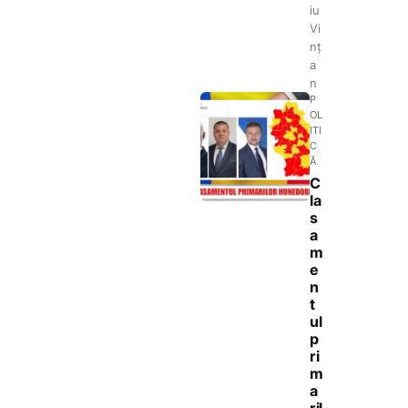
iu
Vi
nț
a
n
P
OL
ITI
C
Ă
C
la
s
a
m
e
n
t
ul
p
ri
m
a
ril