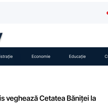
strație
Economie
Educație
C
is veghează Cetatea Băniței la