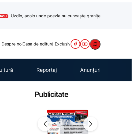
Uzdin, acolo unde poezia nu cunoaște granițe
NOU
Caută
Despre noi
Casa de editură Exclusiv
ultură
Reportaj
Anunțuri
Publicitate