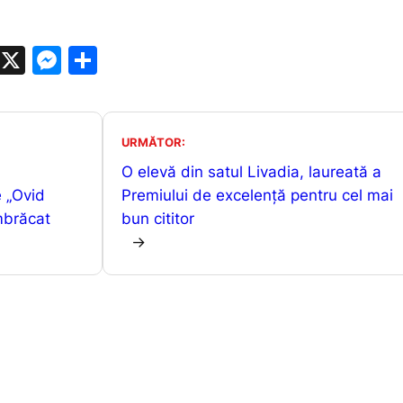
W
X
M
P
h
e
ar
at
s
ta
s
s
je
URMĂTOR:
A
e
a
O elevă din satul Livadia, laureată a
e „Ovid
p
n
z
Premiului de excelență pentru cel mai
mbrăcat
bun cititor
p
g
ă
→
er