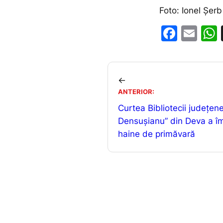
Foto: Ionel Șerb
F
E
a
m
c
ai
e
l
←
b
ANTERIOR:
Curtea Bibliotecii județen
o
Densușianu” din Deva a î
o
haine de primăvară
k