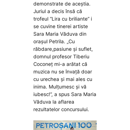
demonstrate de aceștia.
Juriul a decis însă că
trofeul ”Lira cu briliante” i
se cuvine tinerei artiste
Sara Maria Văduva din
orașul Petrila.
„Cu
răbdare,pasiune și suflet,
domnul profesor Tiberiu
Coconeț mi-a arătat că
muzica nu se învață doar
cu urechea și mai ales cu
inima. Mulțumesc și vă
iubesc!”,
a spus Sara Maria
Văduva la aflarea
rezultatelor concursului.