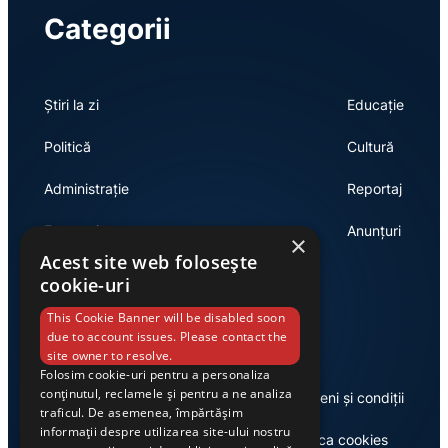
Categorii
Știri la zi
Educație
Politică
Cultură
Administrație
Reportaj
Economie
Anunțuri
×
Acest site web folosește
cookie-uri
Link-uri utile
This Cookie Banner will be disabled soon
due to account issues. Please contact the
site owner to resolve.
Folosim cookie-uri pentru a personaliza
conținutul, reclamele și pentru a ne analiza
Despre noi
Termeni și condiții
traficul. De asemenea, împărtășim
informații despre utilizarea site-ului nostru
Casa de editură Exclusiv
Politica cookies