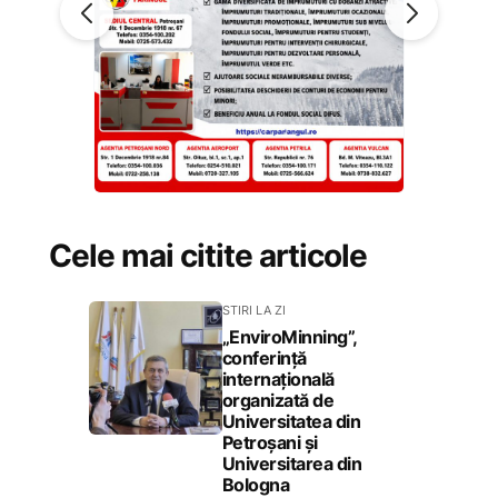
Cele mai citite articole
STIRI LA ZI
„EnviroMinning”,
conferință
internațională
organizată de
Universitatea din
Petroșani și
Universitarea din
Bologna