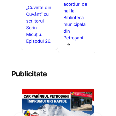
o
p
g
acorduri de
z
„Cuvinte din
nai la
k
er
ă
Cuvânt” cu
Biblioteca
scriitorul
municipală
Sorin
din
Micuțiu.
Petroșani
Episodul 26.
→
Publicitate