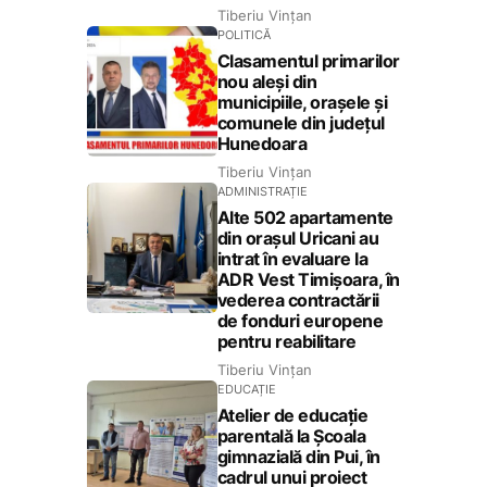
Tiberiu Vințan
POLITICĂ
Clasamentul primarilor
nou aleși din
municipiile, orașele și
comunele din județul
Hunedoara
Tiberiu Vințan
ADMINISTRAȚIE
Alte 502 apartamente
din orașul Uricani au
intrat în evaluare la
ADR Vest Timișoara, în
vederea contractării
de fonduri europene
pentru reabilitare
Tiberiu Vințan
EDUCAȚIE
Atelier de educație
parentală la Școala
gimnazială din Pui, în
cadrul unui proiect