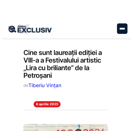
Sari
la
conținut
Educație
, 
Stiri la zi
Cine sunt laureații ediției a
VIII-a a Festivalului artistic
„Lira cu briliante” de la
Petroșani
Tiberiu Vințan
de
8 aprilie 2025