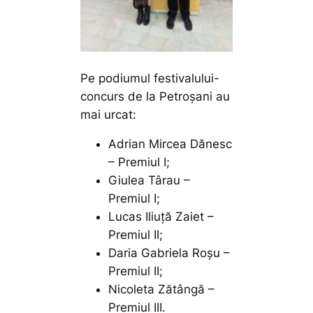
Pe podiumul festivalului-
concurs de la Petroșani au
mai urcat:
Adrian Mircea Dănesc
– Premiul I;
Giulea Târau –
Premiul I;
Lucas Iliuță Zaiet –
Premiul II;
Daria Gabriela Roșu –
Premiul II;
Nicoleta Zătângă –
Premiul III.