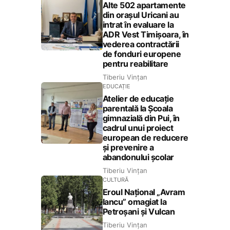
Alte 502 apartamente
din orașul Uricani au
intrat în evaluare la
ADR Vest Timișoara, în
vederea contractării
de fonduri europene
pentru reabilitare
Tiberiu Vințan
EDUCAȚIE
Atelier de educație
parentală la Școala
gimnazială din Pui, în
cadrul unui proiect
european de reducere
și prevenire a
abandonului școlar
Tiberiu Vințan
CULTURĂ
Eroul Național „Avram
Iancu” omagiat la
Petroșani și Vulcan
Tiberiu Vințan