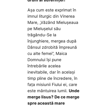
Așa cum este exprimat în
imnul liturgic din Vinerea
Mare,
„Văzând Mieluşeaua
pe Mieluşelul său
trăgându-Se la
înjunghiere, mergea după
Dânsul zdrobită împreună
cu alte femei”,
Maica
Domnului își pune
întrebările acelea
inevitabile, dar în același
timp pline de încredere, în
fața misiunii Fiului ei, care
este mântuirea lumii.
Unde
merge Iisus? De ce merge
spre această mare