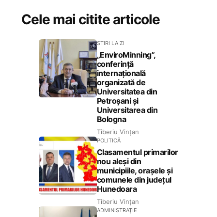
Cele mai citite articole
STIRI LA ZI
„EnviroMinning”,
conferință
internațională
organizată de
Universitatea din
Petroșani și
Universitarea din
Bologna
Tiberiu Vințan
POLITICĂ
Clasamentul primarilor
nou aleși din
municipiile, orașele și
comunele din județul
Hunedoara
Tiberiu Vințan
ADMINISTRAȚIE