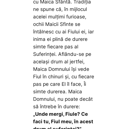
cu Maica Sfântă. Tradiția
ne spune că, în mijlocul
acelei mulțimi furioase,
ochii Maicii Sfinte se
întâlnesc cu ai Fiului ei, iar
inima ei plină de durere
simte fiecare pas al
Suferinței. Aflându-se pe
același drum al jertfei,
Maica Domnului își vede
Fiul în chinuri și, cu fiecare
pas pe care El îl face, Îi
simte durerea. Maica
Domnului, nu poate decât
să întrebe în durere:
„Unde mergi, Fiule? Ce
faci tu, Fiul meu, în acest
drum al suferinței?”