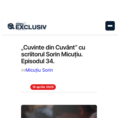
Sari
la
conținut
Cultură
, 
Stiri la zi
„Cuvinte din Cuvânt” cu
scriitorul Sorin Micuțiu.
Episodul 34.
Micuțiu Sorin
de
16 aprilie 2025