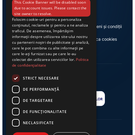
Link-uri utile
This Cookie Banner will be disabled soon
due to account issues. Please contact the
site owner to resolve.
Folosim cookie-uri pentru a personaliza
conținutul, reclamele și pentru a ne analiza
Despre noi
Termeni și condiții
traficul. De asemenea, împărtășim
informații despre utilizarea site-ului nostru
Casa de editură Exclusiv
Politica cookies
cu partenerii noștri de publicitate și analiză,
care le pot combina cu alte informații pe
care le-ați furnizat sau pe care le-au
colectat din utilizarea serviciilor lor.
Politica
de confidențialitate
STRICT NECESARE
DE PERFORMANȚĂ
DE TARGETARE
DE FUNCŢIONALITATE
NECLASIFICATE