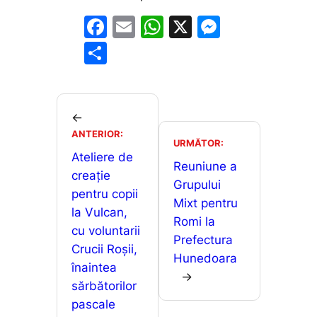
F
E
W
X
M
a
m
h
e
P
c
ai
at
s
ar
e
l
s
s
ta
b
A
e
je
←
o
p
n
ANTERIOR:
a
URMĂTOR:
o
p
g
Ateliere de
z
Reuniune a
creație
k
er
ă
Grupului
pentru copii
Mixt pentru
la Vulcan,
Romi la
cu voluntarii
Prefectura
Crucii Roșii,
Hunedoara
înaintea
→
sărbătorilor
pascale