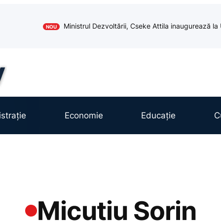
Ministrul Dezvoltării, Cseke Attila inaugurează l
NOU
strație
Economie
Educație
C
Micuțiu Sorin