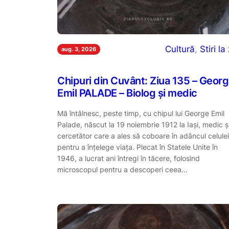
Cultură
, 
Stiri la 
aug. 3, 2026
Chipuri din Cuvânt: Ziua 135 – Geor
Emil PALADE – Biolog și medic
Mă întâlnesc, peste timp, cu chipul lui George Emil
Palade, născut la 19 noiembrie 1912 la Iași, medic ș
cercetător care a ales să coboare în adâncul celulei
pentru a înțelege viața. Plecat în Statele Unite în
1946, a lucrat ani întregi în tăcere, folosind
microscopul pentru a descoperi ceea…