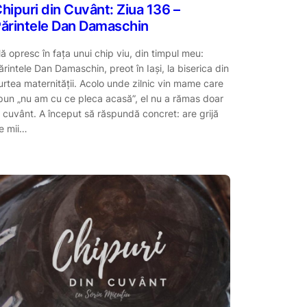
hipuri din Cuvânt: Ziua 136 –
ărintele Dan Damaschin
ă opresc în fața unui chip viu, din timpul meu:
ărintele Dan Damaschin, preot în Iași, la biserica din
urtea maternității. Acolo unde zilnic vin mame care
pun „nu am cu ce pleca acasă”, el nu a rămas doar
a cuvânt. A început să răspundă concret: are grijă
e mii…