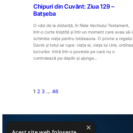
Chipuri din Cuvânt: Ziua 129 –
Batșeba
O văd de la distanță, în filele Vechiului Testament,
într-o curte liniștită și într-un moment care avea să-i
schimbe viața pentru totdeauna. O privire a regelui
David și totul se rupe: viața ei, viața lui Urie, ordine
lucrurilor. Intră într-o poveste pe care nu o
controlează pe deplin și ajunge…
1
2
3
…
46
×
Acest site web folosește