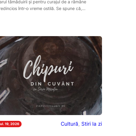
arul tămăduirii și pentru curajul de a rămâne
redincios într-o vreme ostilă. Se spune că,…
Cultură
, 
Stiri la zi
iul. 19, 2026