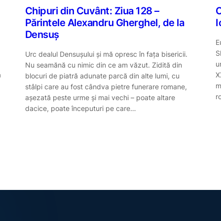
Chipuri din Cuvânt: Ziua 128 –
C
Părintele Alexandru Gherghel, de la
I
Densuș
E
S
Urc dealul Densuşului și mă opresc în fața bisericii.
u
Nu seamănă cu nimic din ce am văzut. Zidită din
a
X
blocuri de piatră adunate parcă din alte lumi, cu
m
stâlpi care au fost cândva pietre funerare romane,
r
așezată peste urme și mai vechi – poate altare
dacice, poate începuturi pe care…