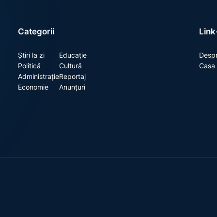
Categorii
Link-
Știri la zi
Educație
Despr
Politică
Cultură
Casa 
Administrație
Reportaj
Economie
Anunțuri