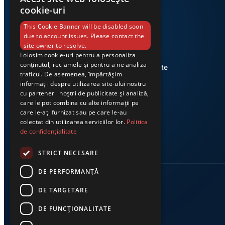
cookie-uri
This Cookie Banner will be disabled soon
due to account issues. Please contact the
site owner to resolve.
Folosim cookie-uri pentru a personaliza
Știri din Valea Jiului, prezentate
conținutul, reclamele și pentru a ne analiza
corect și la timp. Ziarul Exclusiv te
traficul. De asemenea, împărtășim
conectează zi de zi la cele mai
informații despre utilizarea site-ului nostru
importante evenimente din
cu partenerii noștri de publicitate și analiză,
regiune.
care le pot combina cu alte informații pe
care le-ați furnizat sau pe care le-au
colectat din utilizarea serviciilor lor.
Politica
de confidențialitate
STRICT NECESARE
DE PERFORMANȚĂ
DE TARGETARE
DE FUNCŢIONALITATE