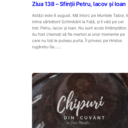
Ziua 138 – Sfinții Petru, Iacov și Ioan
Astăzi este 6 august. Mă întorc pe Muntele Tabor, î
inima sărbătorii Schimbării la Față, și îi văd pe cei
trei: Petru, Iacov și Ioan. Nu sunt acolo întâmplător.
Au fost chemați să fie martori ai unor momente pe
care nu toți le puteau purta. Îl privesc pe Hristos
rugându-Se……