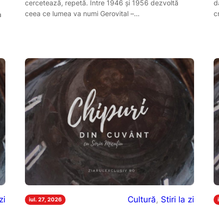
cercetează, repetă. Între 1946 și 1956 dezvoltă
d
ceea ce lumea va numi Gerovital –…
c
a
zi
Cultură
, 
Stiri la zi
iul. 27, 2026