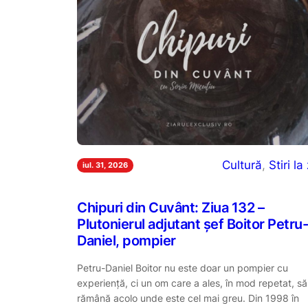
Cultură
, 
Stiri la 
iul. 31, 2026
Chipuri din Cuvânt: Ziua 132 –
Plutonierul adjutant șef Boitor Petru-
Daniel, pompier
Petru-Daniel Boitor nu este doar un pompier cu
experiență, ci un om care a ales, în mod repetat, să
rămână acolo unde este cel mai greu. Din 1998 în