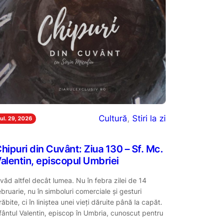
Cultură
, 
Stiri la zi
iul. 29, 2026
hipuri din Cuvânt: Ziua 130 – Sf. Mc.
alentin, episcopul Umbriei
l văd altfel decât lumea. Nu în febra zilei de 14
ebruarie, nu în simboluri comerciale și gesturi
răbite, ci în liniștea unei vieți dăruite până la capăt.
fântul Valentin, episcop în Umbria, cunoscut pentru