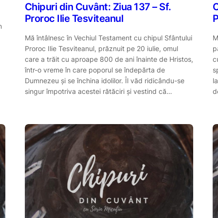
Chipuri din Cuvânt: Ziua 137 – Sf.
C
Proroc Ilie Tesviteanul
P
n
Mă întâlnesc în Vechiul Testament cu chipul Sfântului
M
Proroc Ilie Tesviteanul, prăznuit pe 20 iulie, omul
p
care a trăit cu aproape 800 de ani înainte de Hristos,
c
într-o vreme în care poporul se îndepărta de
s
Dumnezeu și se închina idolilor. Îl văd ridicându-se
l
singur împotriva acestei rătăciri și vestind că…
d