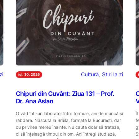
zi
Cultură
, 
Stiri la zi
iul. 30, 2026
Chipuri din Cuvânt: Ziua 131 – Prof.
C
Dr. Ana Aslan
V
O văd într-un laborator între formule, ani de muncă și
Î
răbdare. Născută la Brăila, formată la București, dar
f
cu privirea mereu înainte. Nu caută doar să trateze,
g
ci să înțeleagă timpul din om. Ani întregi studiază,
S