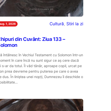
Cultură
, 
Stiri la zi
aug. 1, 2026
hipuri din Cuvânt: Ziua 133 –
Solomon
ă întâlnesc în Vechiul Testament cu Solomon într-un
oment în care încă nu sunt sigur ce aș cere dacă
i s-ar da totul. Îl văd tânăr, aproape copil, urcat pe
ron prea devreme pentru puterea pe care o avea
e dus. În liniștea unei nopți, Dumnezeu îi deschide o
osibilitate…