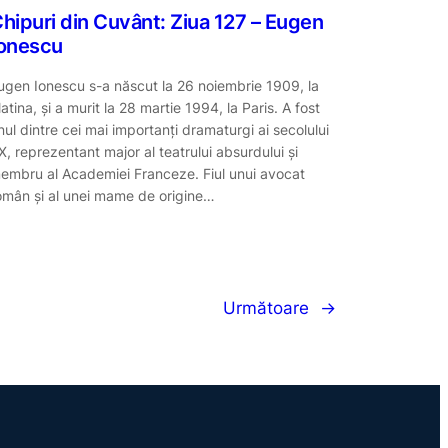
hipuri din Cuvânt: Ziua 127 – Eugen
onescu
ugen Ionescu s-a născut la 26 noiembrie 1909, la
latina, și a murit la 28 martie 1994, la Paris. A fost
nul dintre cei mai importanți dramaturgi ai secolului
X, reprezentant major al teatrului absurdului și
embru al Academiei Franceze. Fiul unui avocat
omân și al unei mame de origine…
Următoare
→