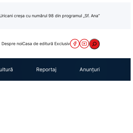
a Uricani creșa cu numărul 98 din programul „Sf. Ana”
Caută
Despre noi
Casa de editură Exclusiv
ultură
Reportaj
Anunțuri