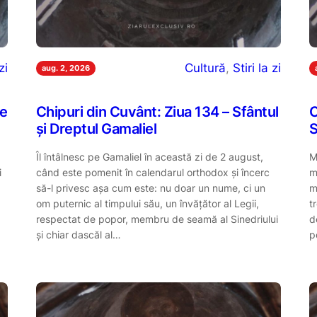
zi
Cultură
, 
Stiri la zi
aug. 2, 2026
ge
Chipuri din Cuvânt: Ziua 134 – Sfântul
C
și Dreptul Gamaliel
Îl întâlnesc pe Gamaliel în această zi de 2 august,
M
i
când este pomenit în calendarul orthodox și încerc
m
să-l privesc așa cum este: nu doar un nume, ci un
m
om puternic al timpului său, un învățător al Legii,
t
respectat de popor, membru de seamă al Sinedriului
d
și chiar dascăl al…
p