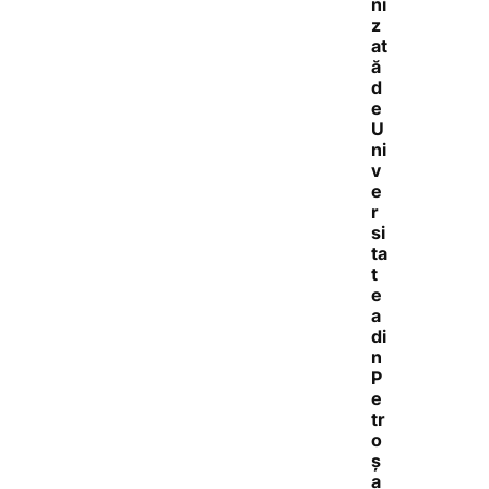
ni
z
at
ă
d
e
U
ni
v
e
r
si
ta
t
e
a
di
n
P
e
tr
o
ș
a