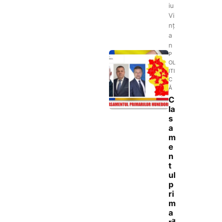
iu
Vi
nț
a
n
P
OL
ITI
C
Ă
C
la
s
a
m
e
n
t
ul
p
ri
m
a
ril