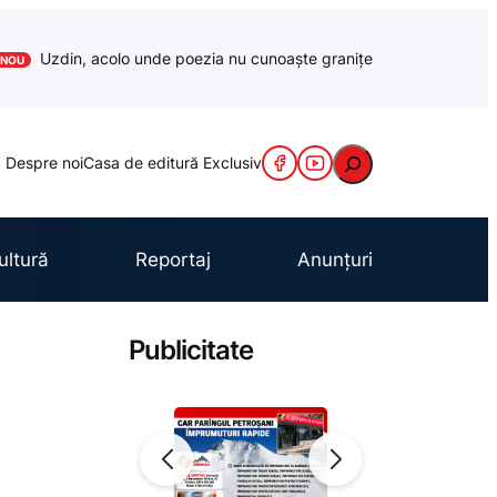
Uzdin, acolo unde poezia nu cunoaște granițe
NOU
Caută
Despre noi
Casa de editură Exclusiv
ultură
Reportaj
Anunțuri
Publicitate