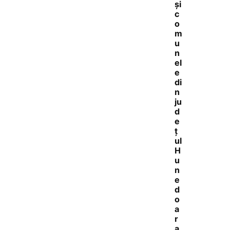
și
c
o
m
u
n
el
e
di
n
ju
d
e
ț
ul
H
u
n
e
d
o
a
r
a