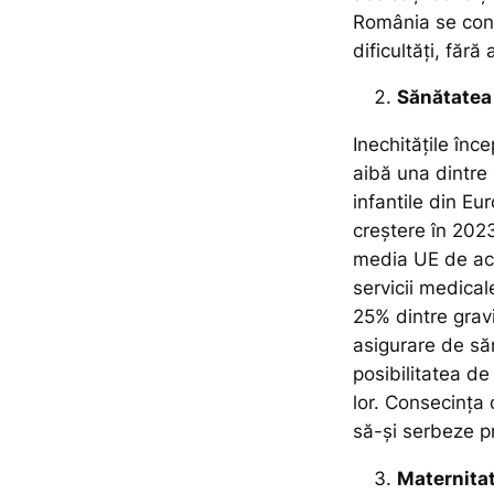
România se confr
dificultăți, făr
Sănătatea 
Inechitățile înc
aibă una dintre 
infantile din Eu
creștere în 2023
media UE de acu
servicii medical
25% dintre grav
asigurare de săn
posibilitatea de 
lor. Consecința
să-și serbeze p
Maternita