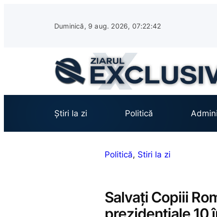
Sari
la
Duminică, 9 aug. 2026, 07:22:43
conținut
Știri la zi
Politică
Admini
Politică
, 
Stiri la zi
Salvați Copiii Rom
prezidențiale 10 