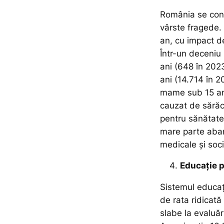
România se conf
vârste fragede.
an, cu impact de
Într-un deceniu 
ani (648 în 202
ani (14.714 în 20
mame sub 15 ani
cauzat de sărăci
pentru sănătate
mare parte aban
medicale și soc
Educație p
Sistemul educați
de rata ridicată 
slabe la evaluăr