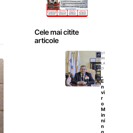
Cele mai citite
articole
ST
IRI
LA
ZI
„
E
n
vi
r
o
M
in
ni
n
g