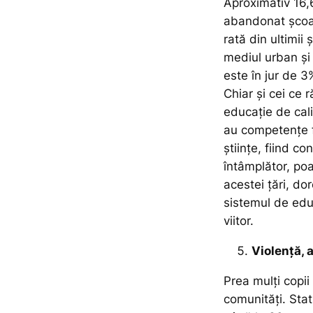
Aproximativ
16,
abandonat școal
rată din ultimii
mediul urban și 
este în jur de 3
Chiar și cei ce
educație de cali
au competențe f
științe, fiind co
întâmplător, poa
acestei țări, do
sistemul de edu
viitor.
Violență, 
Prea mulți copii
comunități. Stat