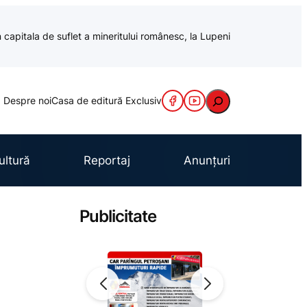
 capitala de suflet a mineritului românesc, la Lupeni
Caută
Despre noi
Casa de editură Exclusiv
ultură
Reportaj
Anunțuri
Publicitate