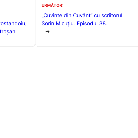
s
s
je
URMĂTOR:
A
e
a
„Cuvinte din Cuvânt” cu scriitorul
p
n
z
Costandoiu,
Sorin Micuțiu. Episodul 38.
p
g
ă
troșani
→
er