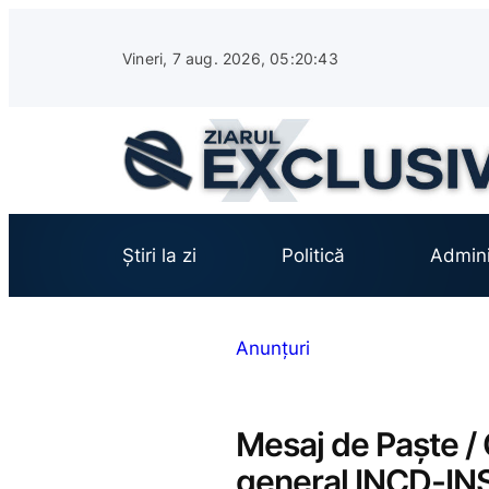
Sari
la
Vineri, 7 aug. 2026, 05:20:44
conținut
Știri la zi
Politică
Admini
Anunțuri
Mesaj de Paște /
general INCD-IN