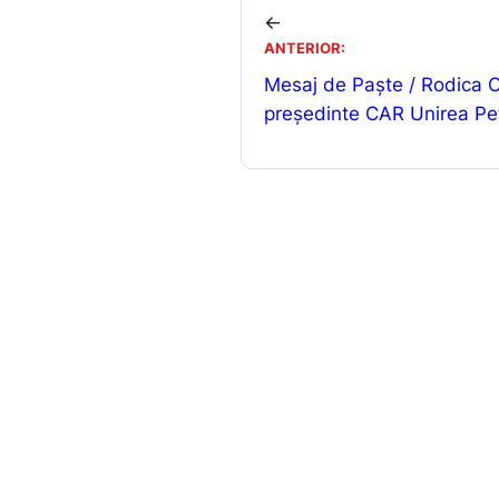
e
l
←
b
ANTERIOR:
o
Mesaj de Paște / Rodica 
o
președinte CAR Unirea Pe
k