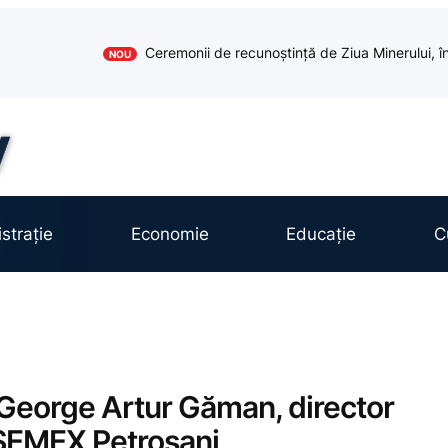
Ceremonii de recunoștință de Ziua Minerului, în
NOU
strație
Economie
Educație
C
 George Artur Găman, director
SEMEX Petroșani