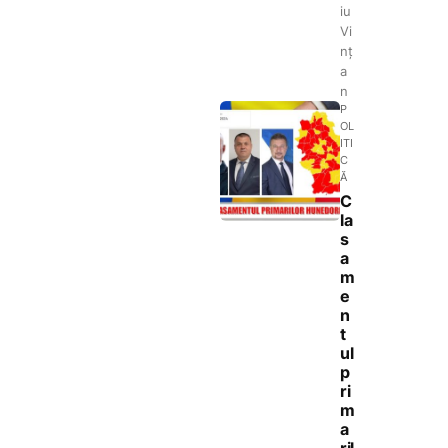
iu
Vi
nț
a
n
P
OL
ITI
C
Ă
C
la
s
a
m
e
n
t
ul
p
ri
m
a
ril