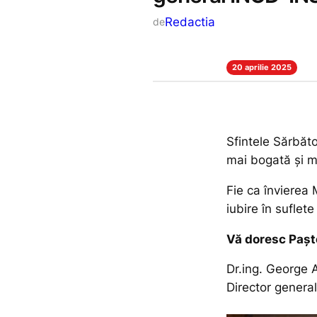
Redactia
de
20 aprilie 2025
Sfintele Sărbăto
mai bogată şi m
Fie ca învierea 
iubire în suflete
Vă doresc Paşte
Dr.ing. George 
Director gener