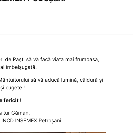
ri de Paşti să vă facă viaţa mai frumoasă,
ai îmbelşugată.
Mântuitorului să vă aducă lumină, căldură şi
 şi cugete !
 fericit !
Artur Găman,
al INCD INSEMEX Petroşani