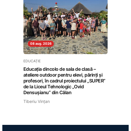
08 aug. 2026
EDUCAȚIE
Educația dincolo de sala de clasă –
ateliere outdoor pentru elevi, părinți și
profesori, în cadrul proiectului „SUPER”
de la Liceul Tehnologic „Ovid
Densușianu” din Călan
Tiberiu Vințan