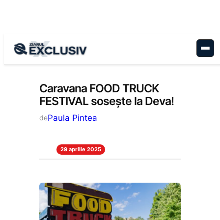
Sari
la
conținut
Stiri la zi
Caravana FOOD TRUCK
FESTIVAL sosește la Deva!
Paula Pintea
de
29 aprilie 2025