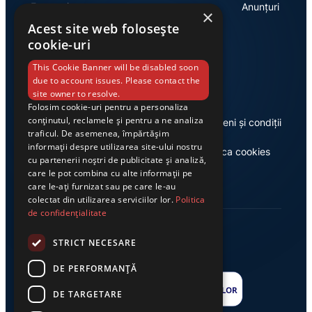
Economie
Anunțuri
×
Acest site web folosește
cookie-uri
Link-uri utile
This Cookie Banner will be disabled soon
due to account issues. Please contact the
site owner to resolve.
Folosim cookie-uri pentru a personaliza
conținutul, reclamele și pentru a ne analiza
Despre noi
Termeni și condiții
traficul. De asemenea, împărtășim
informații despre utilizarea site-ului nostru
Casa de editură Exclusiv
Politica cookies
cu partenerii noștri de publicitate și analiză,
care le pot combina cu alte informații pe
care le-ați furnizat sau pe care le-au
colectat din utilizarea serviciilor lor.
Politica
de confidențialitate
STRICT NECESARE
DE PERFORMANȚĂ
DE TARGETARE