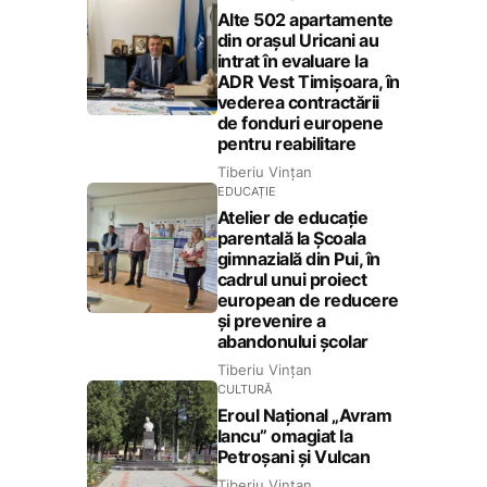
Alte 502 apartamente
din orașul Uricani au
intrat în evaluare la
ADR Vest Timișoara, în
vederea contractării
de fonduri europene
pentru reabilitare
Tiberiu Vințan
EDUCAȚIE
Atelier de educație
parentală la Școala
gimnazială din Pui, în
cadrul unui proiect
european de reducere
și prevenire a
abandonului școlar
Tiberiu Vințan
CULTURĂ
Eroul Național „Avram
Iancu” omagiat la
Petroșani și Vulcan
Tiberiu Vințan