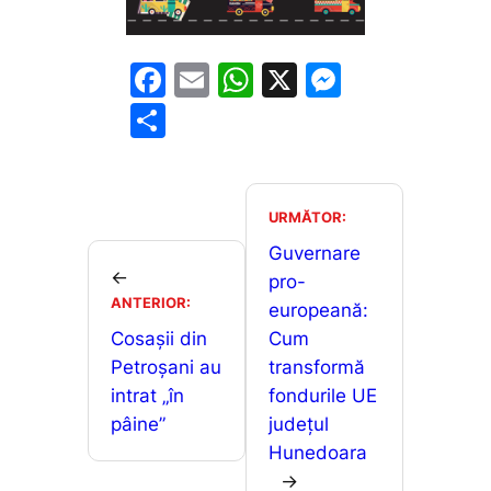
F
E
W
X
M
a
m
h
e
P
c
ai
at
s
ar
e
l
s
s
ta
b
A
e
je
URMĂTOR:
o
p
n
a
Guvernare
←
o
p
g
pro-
z
ANTERIOR:
europeană:
k
er
ă
Cosașii din
Cum
Petroșani au
transformă
intrat „în
fondurile UE
pâine”
județul
Hunedoara
→