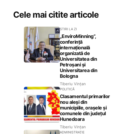
Cele mai citite articole
STIRI LA ZI
„EnviroMinning”,
conferință
internațională
organizată de
Universitatea din
Petroșani și
Universitarea din
Bologna
Tiberiu Vințan
POLITICĂ
Clasamentul primarilor
nou aleși din
municipiile, orașele și
comunele din județul
Hunedoara
Tiberiu Vințan
ADMINISTRAȚIE