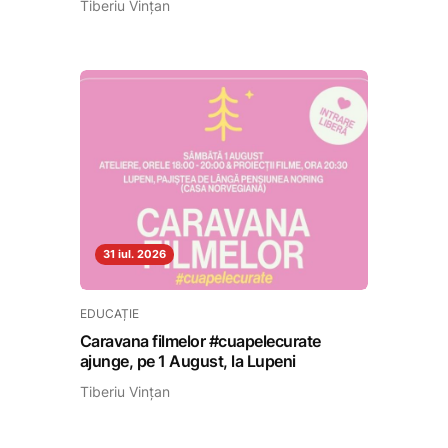
Tiberiu Vințan
31 iul. 2026
EDUCAȚIE
Caravana filmelor #cuapelecurate
ajunge, pe 1 August, la Lupeni
Tiberiu Vințan