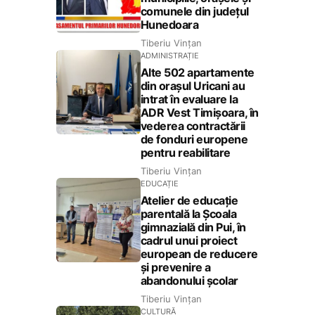
comunele din județul
Hunedoara
Tiberiu Vințan
ADMINISTRAȚIE
Alte 502 apartamente
din orașul Uricani au
intrat în evaluare la
ADR Vest Timișoara, în
vederea contractării
de fonduri europene
pentru reabilitare
Tiberiu Vințan
EDUCAȚIE
Atelier de educație
parentală la Școala
gimnazială din Pui, în
cadrul unui proiect
european de reducere
și prevenire a
abandonului școlar
Tiberiu Vințan
CULTURĂ