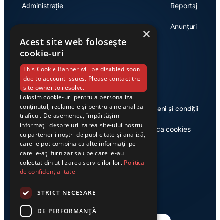
Administrație
Reportaj
Economie
Anunțuri
×
Acest site web folosește
cookie-uri
Link-uri utile
This Cookie Banner will be disabled soon
due to account issues. Please contact the
site owner to resolve.
Folosim cookie-uri pentru a personaliza
conținutul, reclamele și pentru a ne analiza
Despre noi
Termeni și condiții
traficul. De asemenea, împărtășim
informații despre utilizarea site-ului nostru
Casa de editură Exclusiv
Politica cookies
cu partenerii noștri de publicitate și analiză,
care le pot combina cu alte informații pe
care le-ați furnizat sau pe care le-au
colectat din utilizarea serviciilor lor.
Politica
de confidențialitate
STRICT NECESARE
DE PERFORMANȚĂ