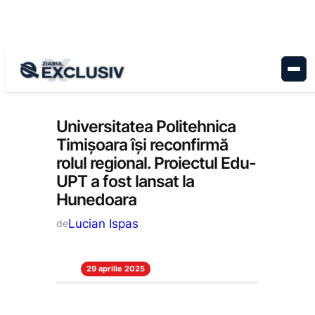
Sari
la
conținut
Educație
, 
Stiri la zi
Universitatea Politehnica
Timișoara își reconfirmă
rolul regional. Proiectul Edu-
UPT a fost lansat la
Hunedoara
Lucian Ispas
de
29 aprilie 2025