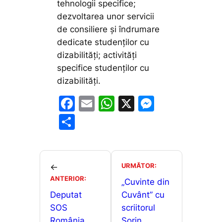
tehnologii specifice;
dezvoltarea unor servicii
de consiliere și îndrumare
dedicate studenților cu
dizabilități; activități
specifice studenților cu
dizabilități.
F
E
W
X
M
a
m
h
e
P
c
ai
at
s
ar
e
l
s
s
ta
b
A
e
je
URMĂTOR:
←
o
p
n
ANTERIOR:
a
„Cuvinte din
o
p
g
Deputat
Cuvânt” cu
z
SOS
scriitorul
k
er
ă
România,
Sorin