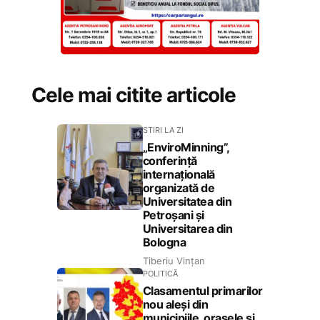
Cele mai citite articole
STIRI LA ZI
„EnviroMinning”,
conferință
internațională
organizată de
Universitatea din
Petroșani și
Universitarea din
Bologna
Tiberiu Vințan
POLITICĂ
Clasamentul primarilor
nou aleși din
municipiile, orașele și