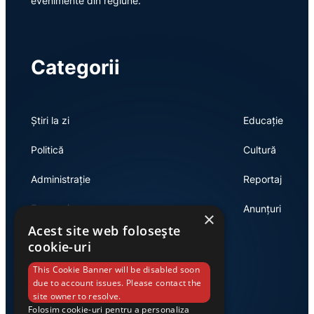
evenimente din regiune.
Categorii
Știri la zi
Educație
Politică
Cultură
Administrație
Reportaj
Economie
Anunțuri
×
Acest site web folosește
cookie-uri
Link-uri utile
This Cookie Banner will be disabled soon
due to account issues. Please contact the
site owner to resolve.
Folosim cookie-uri pentru a personaliza