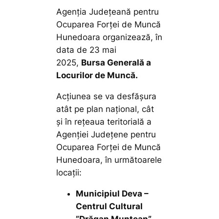
Agenţia Judeţeană pentru
Ocuparea Forţei de Muncă
Hunedoara organizează, în
data de 23 mai
2025,
Bursa Generală a
Locurilor de Muncă.
Acţiunea se va desfăşura
atât pe plan naţional, cât
şi în reţeaua teritorială a
Agenţiei Judeţene pentru
Ocuparea Forţei de Muncă
Hunedoara, în următoarele
locații:
Municipiul Deva –
Centrul Cultural
”Drăgan Muntean”
,