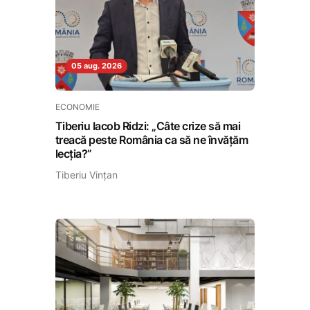
05 aug. 2026
ECONOMIE
Tiberiu Iacob Ridzi: „Câte crize să mai
treacă peste România ca să ne învățăm
lecția?”
Tiberiu Vințan