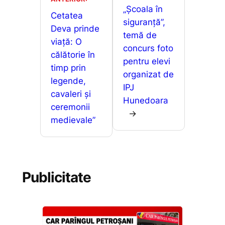
o
p
n
a
„Școala în
o
p
g
Cetatea
z
siguranță”,
Deva prinde
k
er
ă
temă de
viață: O
concurs foto
călătorie în
pentru elevi
timp prin
organizat de
legende,
IPJ
cavaleri și
Hunedoara
ceremonii
→
medievale”
Publicitate