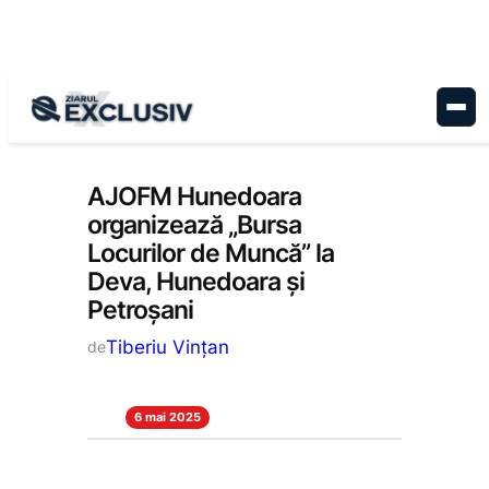
Sari
la
conținut
Economie
, 
Stiri la zi
AJOFM Hunedoara
organizează „Bursa
Locurilor de Muncă” la
Deva, Hunedoara și
Petroșani
Tiberiu Vințan
de
6 mai 2025