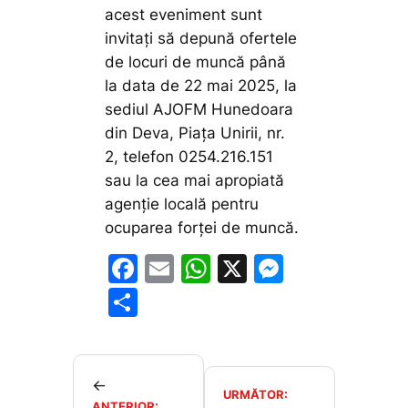
acest eveniment sunt
invitați să depună ofertele
de locuri de muncă până
la data de 22 mai 2025, la
sediul AJOFM Hunedoara
din Deva, Piața Unirii, nr.
2, telefon 0254.216.151
sau la cea mai apropiată
agenție locală pentru
ocuparea forței de muncă.
F
E
W
X
M
a
m
h
e
P
c
ai
at
s
ar
e
l
s
s
ta
b
A
e
je
←
URMĂTOR:
ANTERIOR: