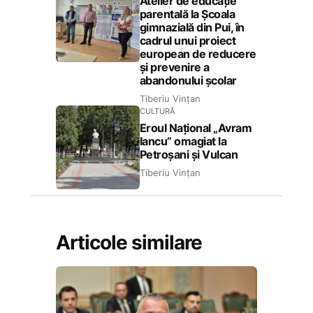
Atelier de educație
parentală la Școala
gimnazială din Pui, în
cadrul unui proiect
european de reducere
și prevenire a
abandonului școlar
Tiberiu Vințan
CULTURĂ
Eroul Național „Avram
Iancu” omagiat la
Petroșani și Vulcan
Tiberiu Vințan
Articole similare