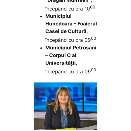
00
începând cu ora 10
Municipiul
Hunedoara – Foaierul
Casei de Cultură
,
00
începând cu ora 09
Municipiul Petroșani
– Corpul C al
Universității
,
00
începând cu ora 09