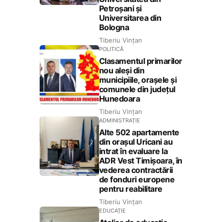
Petroșani și
Universitarea din
Bologna
Tiberiu Vințan
POLITICĂ
Clasamentul primarilor
nou aleși din
municipiile, orașele și
comunele din județul
Hunedoara
Tiberiu Vințan
ADMINISTRAȚIE
Alte 502 apartamente
din orașul Uricani au
intrat în evaluare la
ADR Vest Timișoara, în
vederea contractării
de fonduri europene
pentru reabilitare
Tiberiu Vințan
EDUCAȚIE