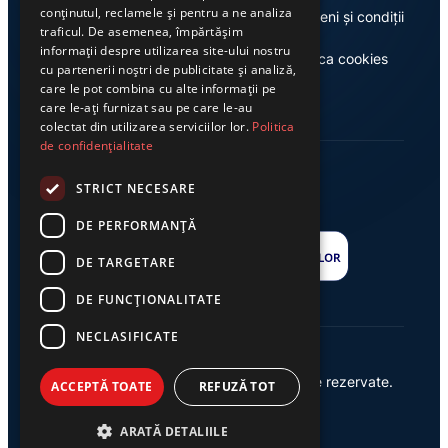
conținutul, reclamele și pentru a ne analiza
Despre noi
Termeni și condiții
traficul. De asemenea, împărtășim
informații despre utilizarea site-ului nostru
Casa de editură Exclusiv
Politica cookies
cu partenerii noștri de publicitate și analiză,
care le pot combina cu alte informații pe
care le-ați furnizat sau pe care le-au
colectat din utilizarea serviciilor lor.
Politica
de confidențialitate
STRICT NECESARE
DE PERFORMANȚĂ
DE TARGETARE
DE FUNCŢIONALITATE
NECLASIFICATE
© 2026 Ziarul Exclusiv – Toate drepturile rezervate.
ACCEPTĂ TOATE
REFUZĂ TOT
Powered by {
AW
}
ARATĂ DETALIILE