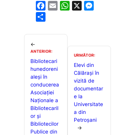
F
E
W
X
M
a
m
h
e
P
c
ai
at
s
ar
e
l
s
s
ta
b
A
e
je
←
o
p
n
ANTERIOR:
a
URMĂTOR:
o
p
g
Bibliotecari
z
Elevi din
hunedoreni
k
er
ă
Călărași în
aleși în
vizită de
conducerea
documentar
Asociației
e la
Naționale a
Universitate
Bibliotecaril
a din
or și
Petroșani
Bibliotecilor
→
Publice din