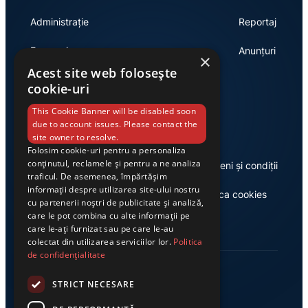
Administrație
Reportaj
Economie
Anunțuri
×
Acest site web folosește
cookie-uri
Link-uri utile
This Cookie Banner will be disabled soon
due to account issues. Please contact the
site owner to resolve.
Folosim cookie-uri pentru a personaliza
conținutul, reclamele și pentru a ne analiza
Despre noi
Termeni și condiții
traficul. De asemenea, împărtășim
informații despre utilizarea site-ului nostru
Casa de editură Exclusiv
Politica cookies
cu partenerii noștri de publicitate și analiză,
care le pot combina cu alte informații pe
care le-ați furnizat sau pe care le-au
colectat din utilizarea serviciilor lor.
Politica
de confidențialitate
STRICT NECESARE