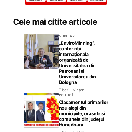
Cele mai citite articole
STIRI LA ZI
„EnviroMinning”,
conferință
internațională
organizată de
Universitatea din
Petroșani și
Universitarea din
Bologna
Tiberiu Vințan
POLITICĂ
Clasamentul primarilor
nou aleși din
municipiile, orașele și
comunele din județul
Hunedoara