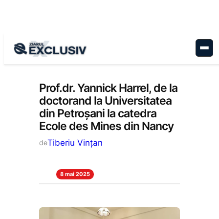
Sari
la
conținut
Educație
, 
Stiri la zi
Prof.dr. Yannick Harrel, de la
doctorand la Universitatea
din Petroșani la catedra
Ecole des Mines din Nancy
Tiberiu Vințan
de
8 mai 2025