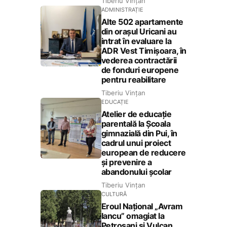
Tiberiu Vințan
ADMINISTRAȚIE
Alte 502 apartamente
din orașul Uricani au
intrat în evaluare la
ADR Vest Timișoara, în
vederea contractării
de fonduri europene
pentru reabilitare
Tiberiu Vințan
EDUCAȚIE
Atelier de educație
parentală la Școala
gimnazială din Pui, în
cadrul unui proiect
european de reducere
și prevenire a
abandonului școlar
Tiberiu Vințan
CULTURĂ
Eroul Național „Avram
Iancu” omagiat la
Petroșani și Vulcan