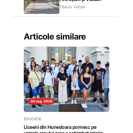
Tiberiu Vințan
Articole similare
09 aug. 2026
EDUCAȚIE
Liceeni din Hunedoara pornesc pe