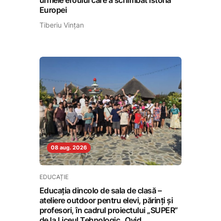
urmele eroului care a schimbat istoria
Europei
Tiberiu Vințan
08 aug. 2026
EDUCAȚIE
Educația dincolo de sala de clasă –
ateliere outdoor pentru elevi, părinți și
profesori, în cadrul proiectului „SUPER”
de la Liceul Tehnologic „Ovid