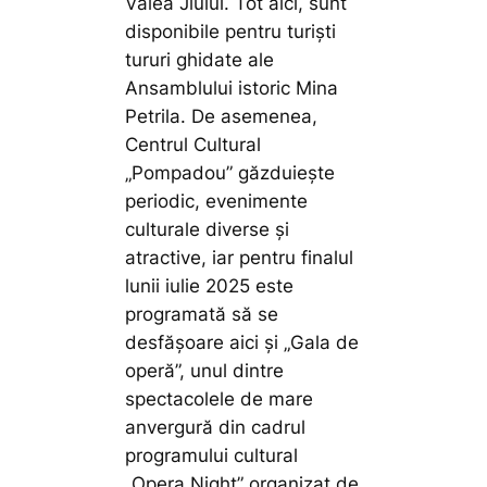
Valea Jiului. Tot aici, sunt
disponibile pentru turiști
tururi ghidate ale
Ansamblului istoric Mina
Petrila. De asemenea,
Centrul Cultural
„Pompadou” găzduiește
periodic, evenimente
culturale diverse și
atractive, iar pentru finalul
lunii iulie 2025 este
programată să se
desfășoare aici și „Gala de
operă”, unul dintre
spectacolele de mare
anvergură din cadrul
programului cultural
„Opera Night” organizat de