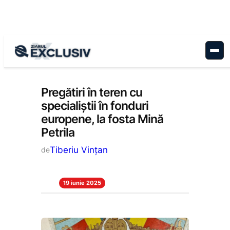
Sari
la
conținut
Administrație
, 
Cultură
, 
Stiri la zi
Pregătiri în teren cu
specialiștii în fonduri
europene, la fosta Mină
Petrila
Tiberiu Vințan
de
19 iunie 2025