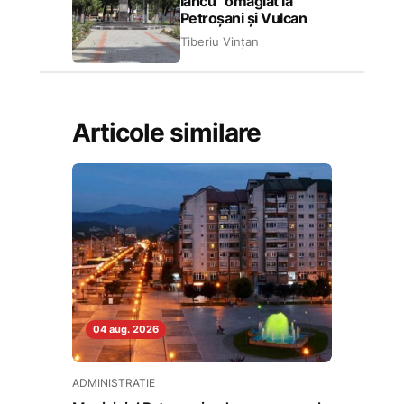
Iancu” omagiat la
Petroșani și Vulcan
Tiberiu Vințan
Articole similare
04 aug. 2026
ADMINISTRAȚIE