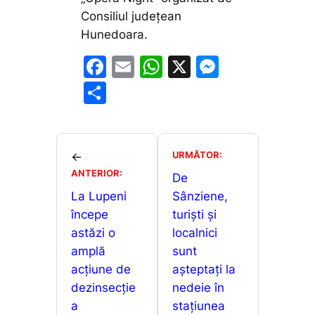
Consiliul județean
Hunedoara.
F
E
W
X
M
a
m
h
e
P
c
ai
at
s
ar
e
l
s
s
ta
b
A
e
je
URMĂTOR:
←
o
p
n
ANTERIOR:
a
De
o
p
g
La Lupeni
Sânziene,
z
începe
turiști și
k
er
ă
astăzi o
localnici
amplă
sunt
acțiune de
așteptați la
dezinsecție
nedeie în
a
stațiunea