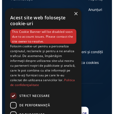
Economie
Anunțuri
×
Acest site web folosește
cookie-uri
Link-uri utile
This Cookie Banner will be disabled soon
due to account issues. Please contact the
site owner to resolve.
Folosim cookie-uri pentru a personaliza
conținutul, reclamele și pentru a ne analiza
Despre noi
Termeni și condiții
traficul. De asemenea, împărtășim
informații despre utilizarea site-ului nostru
Casa de editură Exclusiv
Politica cookies
cu partenerii noștri de publicitate și analiză,
care le pot combina cu alte informații pe
care le-ați furnizat sau pe care le-au
colectat din utilizarea serviciilor lor.
Politica
de confidențialitate
STRICT NECESARE
DE PERFORMANȚĂ