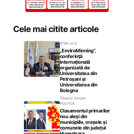
Cele mai citite articole
STIRI LA ZI
„EnviroMinning”,
conferință
internațională
organizată de
Universitatea din
Petroșani și
Universitarea din
Bologna
Tiberiu Vințan
POLITICĂ
Clasamentul primarilor
nou aleși din
municipiile, orașele și
comunele din județul
Hunedoara