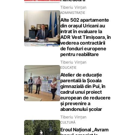
Tiberiu Vințan
ADMINISTRAȚIE
Alte 502 apartamente
din orașul Uricani au
intrat în evaluare la
ADR Vest Timișoara, în
vederea contractării
de fonduri europene
pentru reabilitare
Tiberiu Vințan
EDUCAȚIE
Atelier de educație
parentală la Școala
gimnazială din Pui, în
cadrul unui proiect
european de reducere
și prevenire a
abandonului școlar
Tiberiu Vințan
CULTURĂ
Eroul Național „Avram