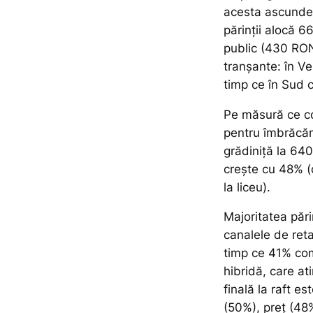
acesta ascunde d
părinții alocă 
public (430 RON)
tranșante: în Ve
timp ce în Sud 
Pe măsură ce cop
pentru îmbrăcă
grădiniță la 640
crește cu 48% (
la liceu).
Majoritatea păr
canalele de reta
timp ce 41% comb
hibridă, care at
finală la raft e
(50%), preț (48%