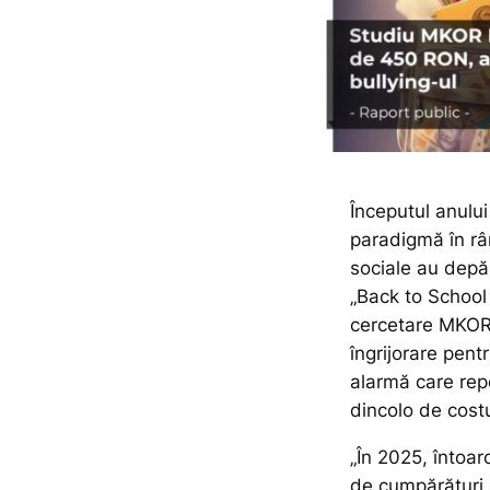
Începutul anulu
paradigmă în rân
sociale au depă
„Back to School
cercetare MKOR,
îngrijorare pent
alarmă care rep
dincolo de costu
„În 2025, întoa
de cumpărături. 