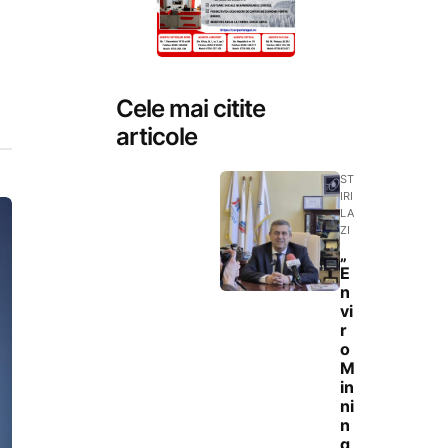
Cele mai citite
articole
ST
IRI
LA
ZI
„
E
n
vi
r
o
M
in
ni
n
g