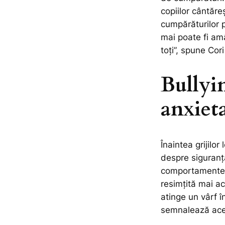
copiilor cântăre
cumpărăturilor 
mai poate fi amâ
toți”,
spune Cori
Bullyi
anxieta
Înaintea grijilor
despre siguranț
comportamente ag
resimțită mai a
atinge un vârf î
semnalează ace