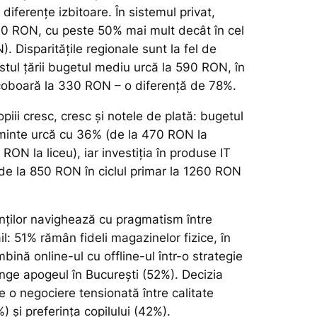
iferențe izbitoare. În sistemul privat,
660 RON, cu peste 50% mai mult decât în cel
. Disparitățile regionale sunt la fel de
stul țării bugetul mediu urcă la 590 RON, în
coboară la 330 RON – o diferență de 78%.
iii cresc, cresc și notele de plată: bugetul
minte urcă cu 36% (de la 470 RON la
 RON la liceu), iar investiția în produse IT
de la 850 RON în ciclul primar la 1260 RON
inților navighează cu pragmatism între
il: 51% rămân fideli magazinelor fizice, în
ină online-ul cu offline-ul într-o strategie
inge apogeul în București (52%). Decizia
ste o negociere tensionată între calitate
) și preferința copilului (42%).