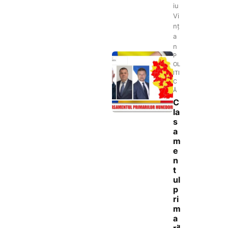
iu
Vi
nț
a
n
P
OL
ITI
C
Ă
C
la
s
a
m
e
n
t
ul
p
ri
m
a
ril