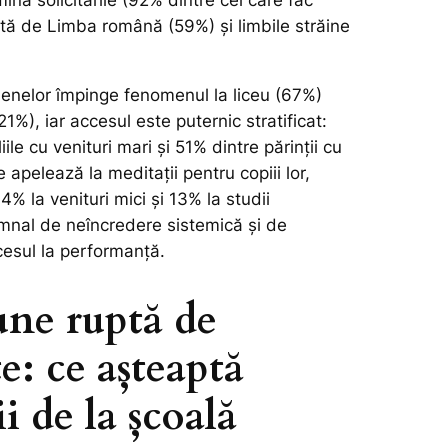
nă solicitările (92% dintre cei care fac
ată de Limba română (59%) și limbile străine
nelor împinge fenomenul la liceu (67%)
21%), iar accesul este puternic stratificat:
ile cu venituri mari și 51% dintre părinții cu
e apelează la meditații pentru copiii lor,
% la venituri mici și 13% la studii
mnal de neîncredere sistemică și de
cesul la performanță.
une ruptă de
te: ce așteaptă
 de la școală