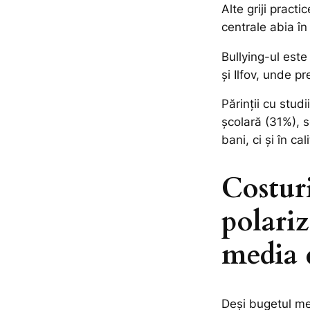
Alte griji pract
centrale abia în
Bullying-ul este 
și Ilfov, unde 
Părinții cu stu
școlară (31%), 
bani, ci și în ca
Costuri
polariz
media
Deși bugetul me