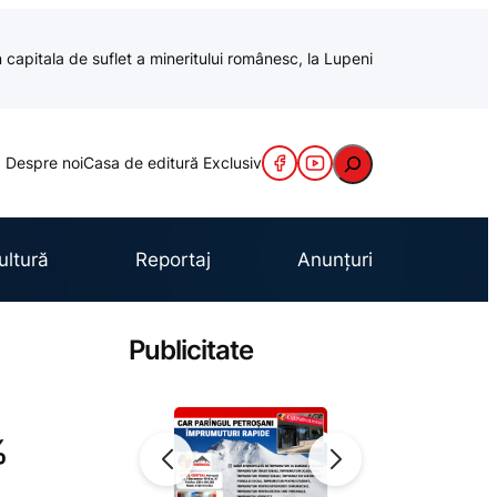
 capitala de suflet a mineritului românesc, la Lupeni
Caută
Despre noi
Casa de editură Exclusiv
ultură
Reportaj
Anunțuri
Publicitate
%