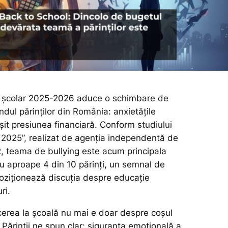
i școlar 2025-2026 aduce o schimbare de
dul părinților din România: anxietățile
șit presiunea financiară. Conform studiului
 2025”, realizat de agenția independentă de
 teama de bullying este acum principala
ru aproape 4 din 10 părinți, un semnal de
oziționează discuția despre educație
ri.
rcerea la școală nu mai e doar despre coșul
Părinții ne spun clar: siguranța emoțională a