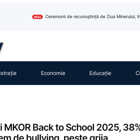
Ceremonii de recunoștință de Ziua Minerului, în
NOU
strație
Economie
Educație
C
ui MKOR Back to School 2025, 38
tem de bullying, peste grija