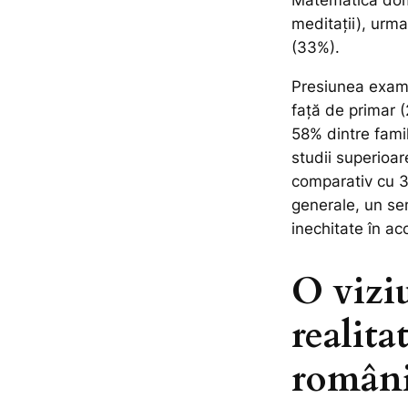
Matematica domi
meditații), urm
(33%).
Presiunea exame
față de primar (
58% dintre famili
studii superioar
comparativ cu 34
generale, un se
inechitate în ac
O vizi
realita
românii