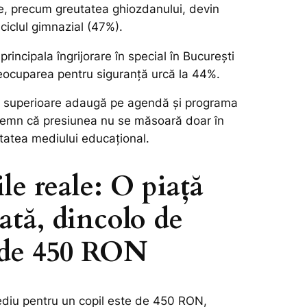
ice, precum greutatea ghiozdanului, devin
 ciclul gimnazial (47%).
principala îngrijorare în special în București
preocuparea pentru siguranță urcă la 44%.
dii superioare adaugă pe agendă și programa
semn că presiunea nu se măsoară doar în
litatea mediului educațional.
le reale: O piață
ată, dincolo de
 de 450 RON
diu pentru un copil este de 450 RON,