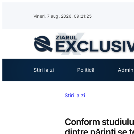
Sari
la
Vineri, 7 aug. 2026, 09:21:26
conținut
Știri la zi
Politică
Admini
Stiri la zi
Conform studiul
dintre părinți se 