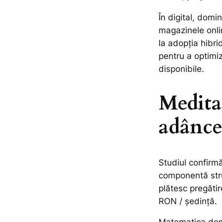
În digital, dom
magazinele onli
la adopția hibri
pentru a optimiz
disponibile.
Medita
adânceș
Studiul confirm
componentă struc
plătesc pregăti
RON / ședință.