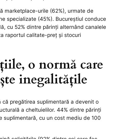
ină marketplace-urile (62%), urmate de
ne specializate (45%). Bucureștiul conduce
dă, cu 52% dintre părinți alternând canalele
a raportul calitate-preț și stocuri
țiile, o normă care
te inegalitățile
ă că pregătirea suplimentară a devenit o
turală a cheltuielilor. 44% dintre părinți
re suplimentară, cu un cost mediu de 100