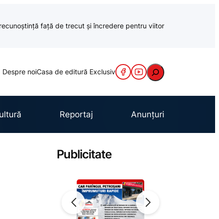
recunoștință față de trecut și încredere pentru viitor
Caută
Despre noi
Casa de editură Exclusiv
ultură
Reportaj
Anunțuri
Publicitate