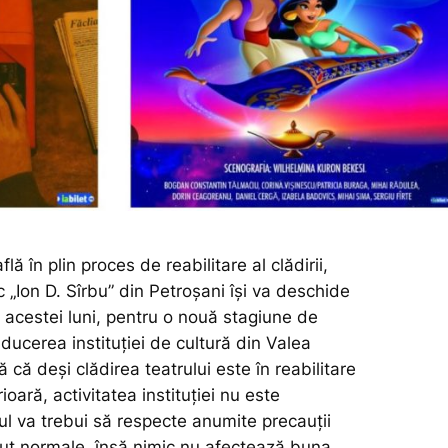
lă în plin proces de reabilitare al clădirii,
 „Ion D. Sîrbu” din Petroșani își va deschide
lul acestei luni, pentru o nouă stagiune de
ucerea instituției de cultură din Valea
ă că deși clădirea teatrului este în reabilitare
ioară, activitatea instituției nu este
ul va trebui să respecte anumite precauții
ut normale, însă nimic nu afectează buna