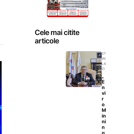
Cele mai citite
articole
ST
IRI
LA
ZI
„
E
n
vi
r
o
M
in
ni
n
g