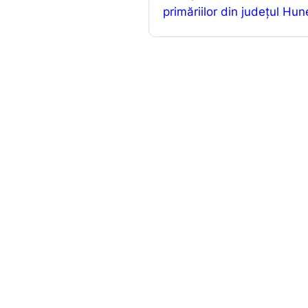
o
primăriilor din județul Hu
k