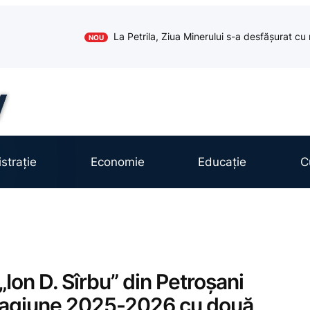
La Petrila, Ziua Minerului s-a desfășurat cu 
NOU
strație
Economie
Educație
C
„Ion D. Sîrbu” din Petroșani
tagiune 2025-2026 cu două