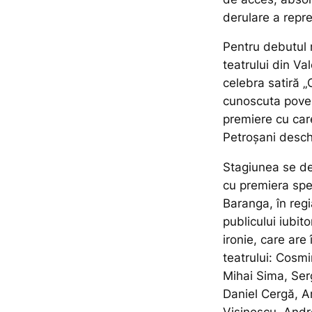
derulare a repre
Pentru debutul n
teatrului din Va
celebra satiră „
cunoscuta poves
premiere cu care
Petroșani desc
Stagiunea se de
cu premiera spe
Baranga, în reg
publicului iubit
ironie, care are
teatrului: Cosm
Mihai Sima, Ser
Daniel Cergă, A