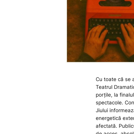
Cu toate că se af
Teatrul Dramatic
porțile, la fina
spectacole. Cond
Jiului informeaz
energetică exter
afectată. Public
de acces, absol