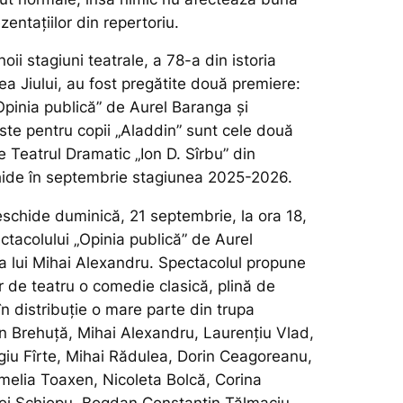
zentațiilor din repertoriu.
oii stagiuni teatrale, a 78-a din istoria
lea Jiului, au fost pregătite două premiere:
Opinia publică” de Aurel Baranga și
te pentru copii „Aladdin” sunt cele două
 Teatrul Dramatic „Ion D. Sîrbu” din
hide în septembrie stagiunea 2025-2026.
schide duminică, 21 septembrie, la ora 18,
ctacolului „Opinia publică” de Aurel
ia lui Mihai Alexandru. Spectacolul propune
or de teatru o comedie clasică, plină de
 în distribuție o mare parte din trupa
in Brehuță, Mihai Alexandru, Laurențiu Vlad,
giu Fîrte, Mihai Rădulea, Dorin Ceagoreanu,
melia Toaxen, Nicoleta Bolcă, Corina