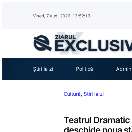
Sari
la
Vineri, 7 aug. 2026, 13:52:14
conținut
Știri la zi
Politică
Admini
Cultură
, 
Stiri la zi
Teatrul Dramatic 
deschide noua s