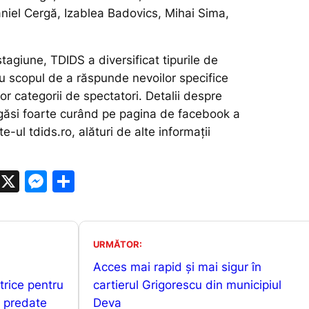
iel Cergă, Izablea Badovics, Mihai Sima,
tagiune, TDIDS a diversificat tipurile de
scopul de a răspunde nevoilor specifice
or categorii de spectatori. Detalii despre
găsi foarte curând pe pagina de facebook a
ite-ul tdids.ro, alături de alte informații
W
X
M
P
h
e
ar
at
s
ta
s
s
je
URMĂTOR:
A
e
a
Acces mai rapid și mai sigur în
trice pentru
p
n
z
cartierul Grigorescu din municipiul
t predate
Deva