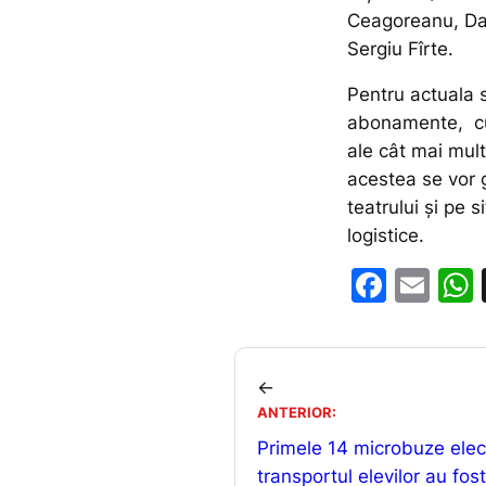
Ceagoreanu, Dan
Sergiu Fîrte.
Pentru actuala s
abonamente, cu 
ale cât mai mult
acestea se vor 
teatrului și pe s
logistice.
F
E
a
m
c
ai
e
l
←
b
ANTERIOR:
Primele 14 microbuze elec
o
transportul elevilor au fos