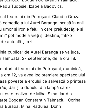
ei Șchiopu, Bogdan Constantin Tălmaciu,
Radu Tudosie, Izabela Badovics.
ar al teatrului din Petroșani, Claudiu Groza
 comedie a lui Aurel Baranga, scrisă în anii
 umor și ironie felul în care prejudecățile și
mii” pot modela vieți și destine, într-o
de actuală și azi.
inia publică” de Aurel Baranga se va juca,
 sâmbătă, 27 septembrie, de la ora 18.
ctatori ai teatrului din Petroșani, duminică,
la ora 12, va avea loc premiera spectacolului
oasa poveste a eroului ce salvează o prințesă
l rău, dar și a duhului din lampă care-l
ul este realizat de Mihai Sima, iar din
 parte Bogdan Constantin Tălmaciu, Corina
cia Buraga, Mihai Rădulea, Dorin