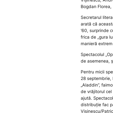
Vișinescu, Andr
Bogdan Florea, 
Secretarul liter
arată că această
‘60, surprinde cu
frica de „gura lu
manieră extrem 
Spectacolul „Op
de asemenea, și
Pentru micii spe
28 septembrie, 
„Aladdin”, faim
de vrăjitorul ce
ajută. Spectacol
distribuție fac
Vișinescu/Patri