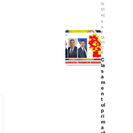
iu
Vi
nț
a
n
P
OL
ITI
C
Ă
C
la
s
a
m
e
n
t
ul
p
ri
m
a
ril