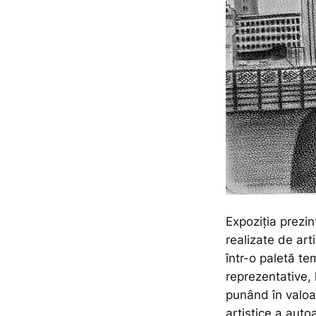
Expoziția prezin
realizate de art
într-o paletă tem
reprezentative, 
punând în valoar
artistice a autoa