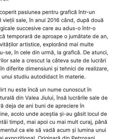
coperit pasiunea pentru grafică într-un
l vieții sale, în anul 2016 când, după două
urgicale succesive care au adus-o într-o
zică temporară de aproape o jumătate de an,
vităților artistice, explorând mai multe
du-se, în cele din urmă, la grafică. De atunci,
rilor sale a crescut la câteva sute de lucrări
în diferite dimensiuni și tehnici de realizare,
l unui studiu autodidact în materie.
rt nu este încă un nume cunoscut în
urală din Valea Jiului, însă lucrările sale de
ă deja de ani buni de apreciere în
ine, acolo unde aceștia și-au găsit locul de
ntâi timpd, mai apoi cu mai mult curaj, până
mentul ca ele să vadă acum și lumina unui
j expozițional. Originară din Petroșani,