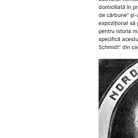
domiciliată în p
de cărbune” și-
expozițional să 
pentru istoria m
specifică acestu
Schmidt” din cad