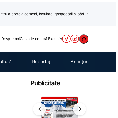
ntru a proteja oameni, locuințe, gospodării și păduri
Caută
Despre noi
Casa de editură Exclusiv
ultură
Reportaj
Anunțuri
Publicitate