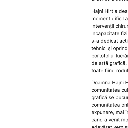
Hajni Hirt a des
moment dificil a
intervenții chir
incapacitate fi
s-a dedicat acti
tehnici și oprin
portofoliul lucră
de artă grafică, 
toate fiind rodu
Doamna Hajni Hi
comunitatea cult
grafică se bucur
comunitatea onl
expunere, mai î
când a venit mo
adevărat vernisa