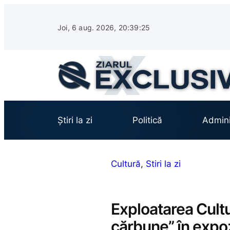
Sari
la
Joi, 6 aug. 2026, 20:39:26
conținut
Știri la zi
Politică
Admini
Cultură
, 
Stiri la zi
Exploatarea Cultu
cărbune” în expozi