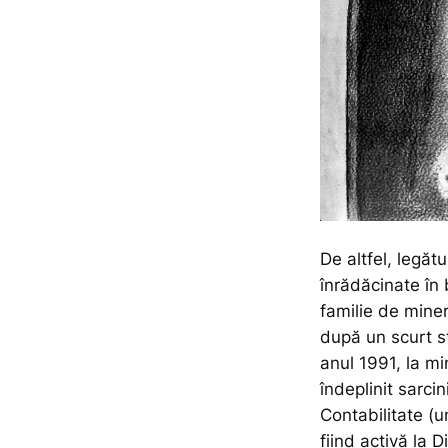
De altfel, legăt
înrădăcinate în 
familie de mineri
după un scurt s
anul 1991, la mi
îndeplinit sarcin
Contabilitate (u
fiind activă la 