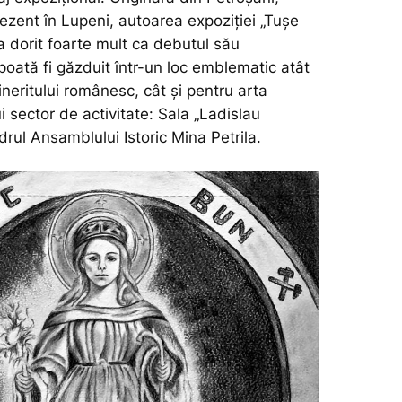
rezent în Lupeni, autoarea expoziției „Tușe
a dorit foarte mult ca debutul său
poată fi găzduit într-un loc emblematic atât
ineritului românesc, cât și pentru arta
i sector de activitate: Sala „Ladislau
rul Ansamblului Istoric Mina Petrila.