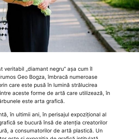
t veritabil „diamant negru” așa cum îl
frumos Geo Bogza, îmbracă numeroase
prin care este pusă în lumină strălucirea
ntre aceste forme de artă care utilizează, în
ărbunele este arta grafică.
ă, în ultimii ani, în perisajul expozițional al
 grafică se bucură însă de atenția creatorilor
ură, a consumatorilor de artă plastică. Un
or este și expoziția de grafică intitulată