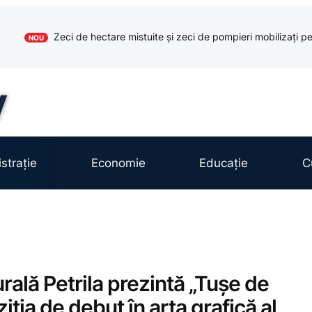
Zeci de hectare mistuite și zeci de pompieri mobilizați pe
NOU
strație
Economie
Educație
C
rală Petrila prezintă „Tușe de
ția de debut în arta grafică al