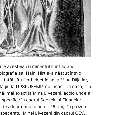
urile acesteia cu mineritul sunt adânc
biografia sa. Hajni Hirt s-a născut într-o
, tatăl său fiind electrician la Mina Dîlja iar,
tagiu la UPSRUEEMP, ea însăși lucrează, din
nă, mai exact la Mina Livezeni, acolo unde a
i specifice în cadrul Serviciului Financiar-
nde a lucrat mai bine de 16 ani), în prezent
Dispeceratul Minei Livezeni din cadrul CEVJ.