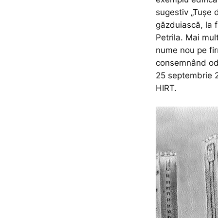
sugestiv „Tușe 
găzduiască, la f
Petrila. Mai mul
nume nou pe firm
consemnând oda
25 septembrie 2
HIRT.