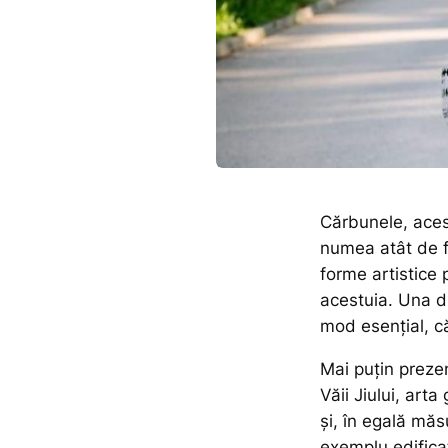
Cărbunele, aces
numea atât de 
forme artistice 
acestuia. Una di
mod esențial, c
Mai puțin prezent
Văii Jiului, arta
și, în egală măs
exemplu edificat