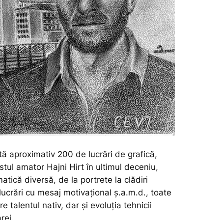
tă aproximativ 200 de lucrări de grafică,
istul amator Hajni Hirt în ultimul deceniu,
atică diversă, de la portrete la clădiri
lucrări cu mesaj motivațional ș.a.m.d., toate
e talentul nativ, dar și evoluția tehnicii
rei.