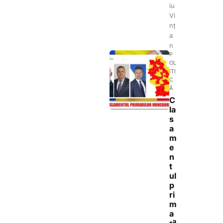
iu
Vi
nț
a
n
P
OL
ITI
C
Ă
C
la
s
a
m
e
n
t
ul
p
ri
m
a
ril