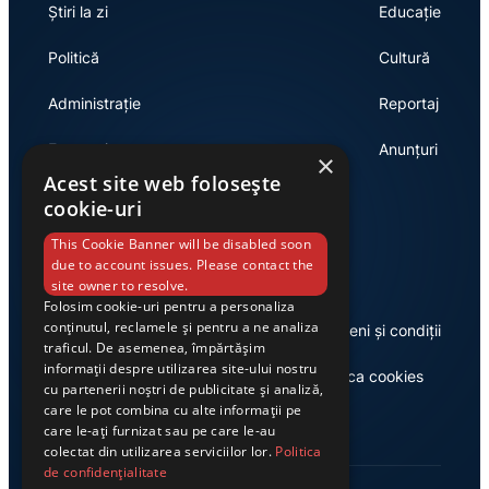
Știri la zi
Educație
Politică
Cultură
Administrație
Reportaj
Economie
Anunțuri
×
Acest site web folosește
cookie-uri
Link-uri utile
This Cookie Banner will be disabled soon
due to account issues. Please contact the
site owner to resolve.
Folosim cookie-uri pentru a personaliza
conținutul, reclamele și pentru a ne analiza
Despre noi
Termeni și condiții
traficul. De asemenea, împărtășim
informații despre utilizarea site-ului nostru
Casa de editură Exclusiv
Politica cookies
cu partenerii noștri de publicitate și analiză,
care le pot combina cu alte informații pe
care le-ați furnizat sau pe care le-au
colectat din utilizarea serviciilor lor.
Politica
de confidențialitate