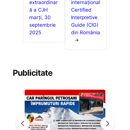
ă
extraordinar
internațional
ă a CJH
Certified
marți, 30
Interpretive
septembrie
Guide (CIG)
2025
din România
→
Publicitate