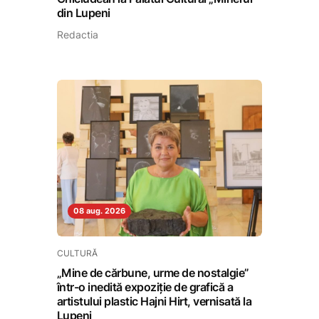
din Lupeni
Redactia
08 aug. 2026
CULTURĂ
„Mine de cărbune, urme de nostalgie”
într-o inedită expoziție de grafică a
artistului plastic Hajni Hirt, vernisată la
Lupeni