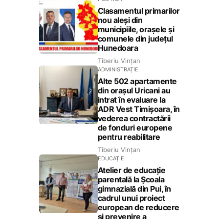
Clasamentul primarilor
nou aleși din
municipiile, orașele și
comunele din județul
Hunedoara
Tiberiu Vințan
ADMINISTRAȚIE
Alte 502 apartamente
din orașul Uricani au
intrat în evaluare la
ADR Vest Timișoara, în
vederea contractării
de fonduri europene
pentru reabilitare
Tiberiu Vințan
EDUCAȚIE
Atelier de educație
parentală la Școala
gimnazială din Pui, în
cadrul unui proiect
european de reducere
și prevenire a