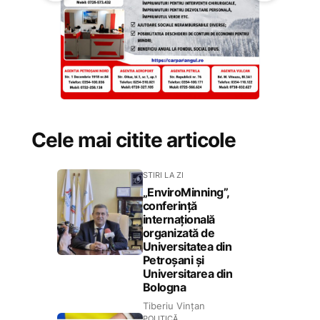
Cele mai citite articole
STIRI LA ZI
„EnviroMinning”,
conferință
internațională
organizată de
Universitatea din
Petroșani și
Universitarea din
Bologna
Tiberiu Vințan
POLITICĂ