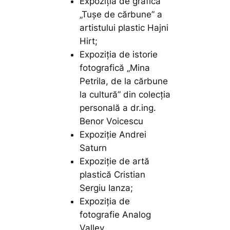
Expoziția de grafică
„Tușe de cărbune” a
artistului plastic Hajni
Hirt;
Expoziția de istorie
fotografică „Mina
Petrila, de la cărbune
la cultură” din colecția
personală a dr.ing.
Benor Voicescu
Expoziție Andrei
Saturn
Expoziție de artă
plastică Cristian
Sergiu Ianza;
Expoziția de
fotografie Analog
Valley