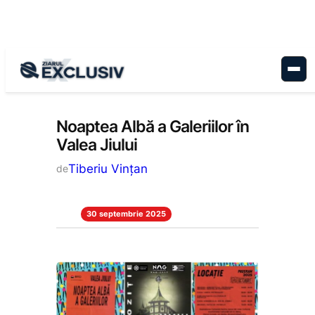
Sari
la
conținut
Cultură
, 
Stiri la zi
Noaptea Albă a Galeriilor în
Valea Jiului
Tiberiu Vințan
de
30 septembrie 2025