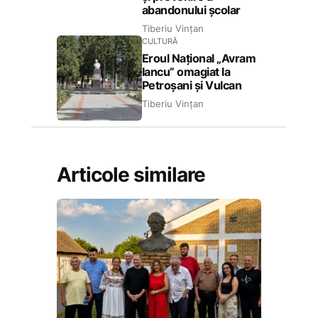
abandonului școlar
Tiberiu Vințan
CULTURĂ
Eroul Național „Avram
Iancu” omagiat la
Petroșani și Vulcan
Tiberiu Vințan
Articole similare