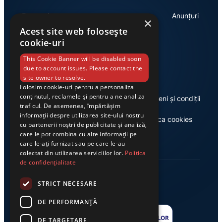
Economie
Anunțuri
×
Acest site web folosește
cookie-uri
Link-uri utile
This Cookie Banner will be disabled soon
due to account issues. Please contact the
site owner to resolve.
Folosim cookie-uri pentru a personaliza
conținutul, reclamele și pentru a ne analiza
Despre noi
Termeni și condiții
traficul. De asemenea, împărtășim
informații despre utilizarea site-ului nostru
Casa de editură Exclusiv
Politica cookies
cu partenerii noștri de publicitate și analiză,
care le pot combina cu alte informații pe
care le-ați furnizat sau pe care le-au
colectat din utilizarea serviciilor lor.
Politica
de confidențialitate
STRICT NECESARE
DE PERFORMANȚĂ
DE TARGETARE