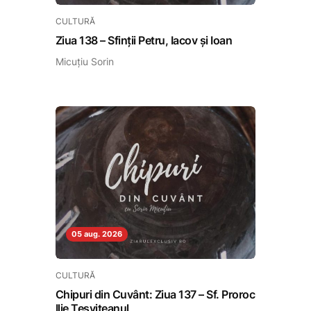
CULTURĂ
Ziua 138 – Sfinții Petru, Iacov și Ioan
Micuțiu Sorin
05 aug. 2026
CULTURĂ
Chipuri din Cuvânt: Ziua 137 – Sf. Proroc
Ilie Tesviteanul