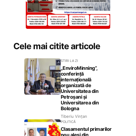
Cele mai citite articole
STIRI LA ZI
„EnviroMinning”,
conferință
internațională
organizată de
Universitatea din
Petroșani și
Universitarea din
Bologna
Tiberiu Vințan
POLITICĂ
Clasamentul primarilor
nou aleși din