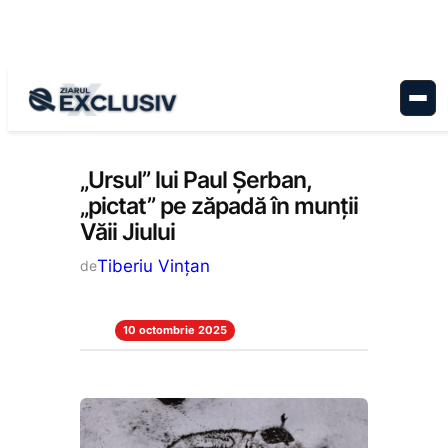
Sari
la
conținut
Cultură
, 
Stiri la zi
„Ursul” lui Paul Șerban,
„pictat” pe zăpadă în munții
Văii Jiului
Tiberiu Vințan
de
10 octombrie 2025