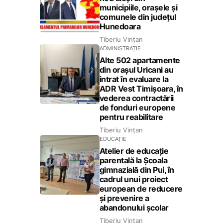
municipiile, orașele și
comunele din județul
Hunedoara
Tiberiu Vințan
ADMINISTRAȚIE
Alte 502 apartamente
din orașul Uricani au
intrat în evaluare la
ADR Vest Timișoara, în
vederea contractării
de fonduri europene
pentru reabilitare
Tiberiu Vințan
EDUCAȚIE
Atelier de educație
parentală la Școala
gimnazială din Pui, în
cadrul unui proiect
european de reducere
și prevenire a
abandonului școlar
Tiberiu Vințan