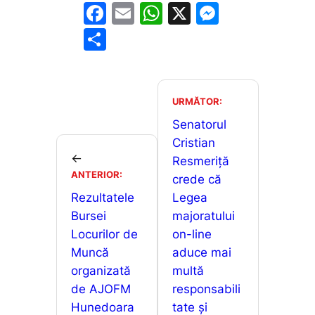
F
E
W
X
M
a
m
h
e
P
c
ai
at
s
ar
e
l
s
s
ta
b
A
e
je
URMĂTOR:
o
p
n
a
Senatorul
o
p
g
Cristian
z
←
Resmeriță
k
er
ă
ANTERIOR:
crede că
Rezultatele
Legea
Bursei
majoratului
Locurilor de
on-line
Muncă
aduce mai
organizată
multă
de AJOFM
responsabili
Hunedoara
tate și