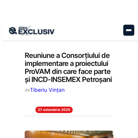
Sari
la
conținut
Economie
, 
Stiri la zi
Reuniune a Consorțiului de
implementare a proiectului
ProVAM din care face parte
și INCD-INSEMEX Petroșani
Tiberiu Vințan
de
27 octombrie 2025