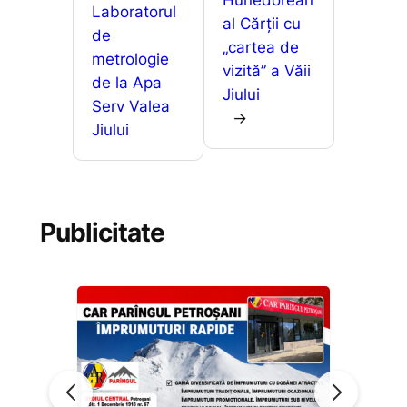
k
er
ă
Hunedorean
Laboratorul
al Cărții cu
de
„cartea de
metrologie
vizită” a Văii
de la Apa
Jiului
Serv Valea
→
Jiului
Publicitate