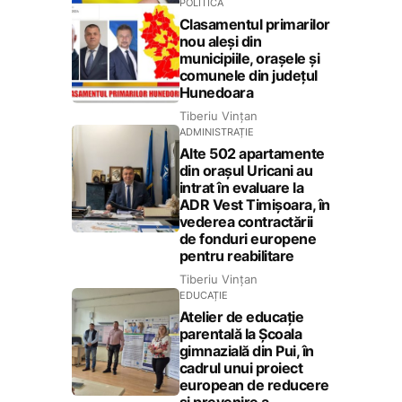
POLITICĂ
Clasamentul primarilor
nou aleși din
municipiile, orașele și
comunele din județul
Hunedoara
Tiberiu Vințan
ADMINISTRAȚIE
Alte 502 apartamente
din orașul Uricani au
intrat în evaluare la
ADR Vest Timișoara, în
vederea contractării
de fonduri europene
pentru reabilitare
Tiberiu Vințan
EDUCAȚIE
Atelier de educație
parentală la Școala
gimnazială din Pui, în
cadrul unui proiect
european de reducere
și prevenire a