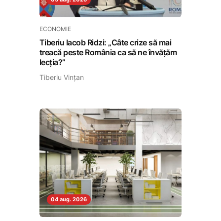
ECONOMIE
Tiberiu Iacob Ridzi: „Câte crize să mai
treacă peste România ca să ne învățăm
lecția?”
Tiberiu Vințan
04 aug. 2026