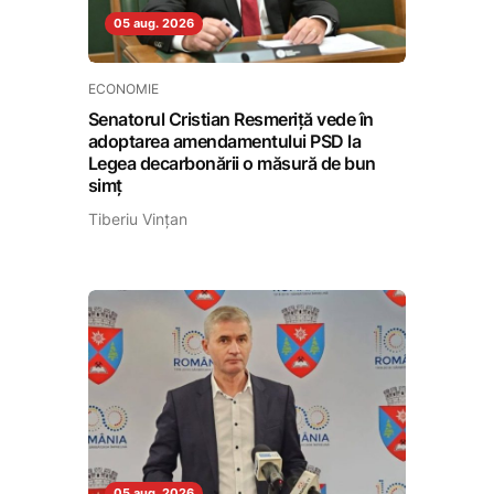
05 aug. 2026
ECONOMIE
Senatorul Cristian Resmeriță vede în
adoptarea amendamentului PSD la
Legea decarbonării o măsură de bun
simț
Tiberiu Vințan
05 aug. 2026