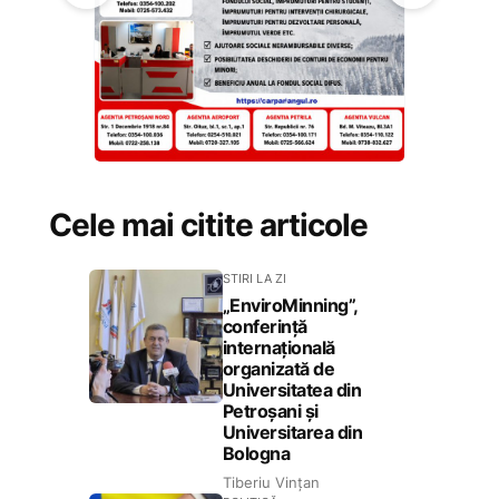
Cele mai citite articole
STIRI LA ZI
„EnviroMinning”,
conferință
internațională
organizată de
Universitatea din
Petroșani și
Universitarea din
Bologna
Tiberiu Vințan