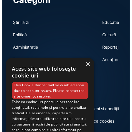
Categorii
Știri la zi
Educație
Politică
Cultură
Administrație
Reportaj
Economie
Anunțuri
×
Acest site web folosește
cookie-uri
Link-uri utile
This Cookie Banner will be disabled soon
due to account issues. Please contact the
site owner to resolve.
Folosim cookie-uri pentru a personaliza
conținutul, reclamele și pentru a ne analiza
Despre noi
Termeni și condiții
traficul. De asemenea, împărtășim
informații despre utilizarea site-ului nostru
Casa de editură Exclusiv
Politica cookies
cu partenerii noștri de publicitate și analiză,
care le pot combina cu alte informații pe