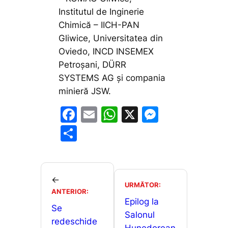
Institutul de Inginerie
Chimică – IICH-PAN
Gliwice, Universitatea din
Oviedo, INCD INSEMEX
Petroșani, DÜRR
SYSTEMS AG și compania
minieră JSW.
F
E
W
X
M
a
m
h
e
P
c
ai
at
s
ar
e
l
s
s
ta
b
A
e
je
←
URMĂTOR:
o
p
n
ANTERIOR:
a
Epilog la
o
p
g
Se
z
Salonul
redeschide