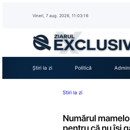
Sari
la
Vineri, 7 aug. 2026, 11:03:18
conținut
Știri la zi
Politică
Admini
Stiri la zi
Numărul mamelor 
pentru că nu își 