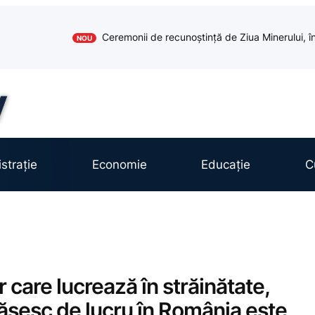
Ceremonii de recunoștință de Ziua Minerului, în
NOU
strație
Economie
Educație
C
care lucrează în străinătate,
găsesc de lucru în România este