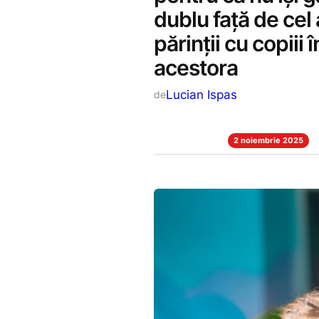
dublu față de cel 
părinții cu copiii 
acestora
Lucian Ispas
de
2 noiembrie 2025