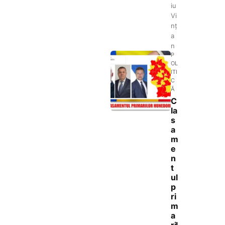
iu
Vi
nț
a
n
P
OL
ITI
C
Ă
C
la
s
a
m
e
n
t
ul
p
ri
m
a
ril