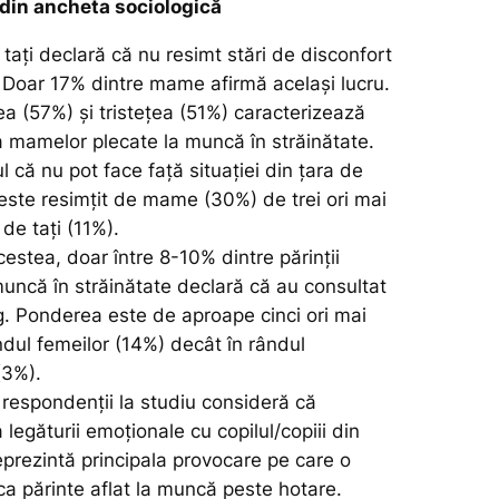
 din ancheta sociologică
tați declară că nu resimt stări de disconfort
. Doar 17% dintre mame afirmă același lucru.
a (57%) și tristețea (51%) caracterizează
a mamelor plecate la muncă în străinătate.
 că nu pot face față situației din țara de
 este resimțit de mame (30%) de trei ori mai
de tați (11%).
estea, doar între 8-10% dintre părinții
muncă în străinătate declară că au consultat
g. Ponderea este de aproape cinci ori mai
ndul femeilor (14%) decât în rândul
(3%).
 respondenții la studiu consideră că
legăturii emoționale cu copilul/copiii din
prezintă principala provocare pe care o
ca părinte aflat la muncă peste hotare.