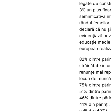
legate de const
3% un plus finan
semnificativă în
rândul femeilor 
declară că nu ș
evidențiază nev
educație medie 
european realiz
82% dintre părin
străinătate în u
renunțe mai rep
locuri de muncă
75% dintre părin
51% dintre părin
46% dintre părin
41% din părinți
calitate (40%), 