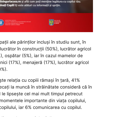
ații ale părinților incluși în studiu sunt, în
 lucrător în construcții (50%), lucrător agricol
), ospătar (5%), iar în cazul mamelor de
stnici (17%), menajeră (17%), lucrător agricol
0%).
ște relația cu copiii rămași în țară, 41%
plecați la muncă în străinătate consideră că în
l le lipsește cel mai mult timpul petrecut
omentele importante din viața copilului,
opilului, iar 6% comunicarea cu copilul.