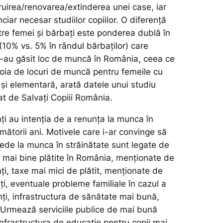
ruirea/renovarea/extinderea unei case, iar
ciar necesar studiilor copiilor. O diferență
tre femei și bărbați este ponderea dublă în
(10% vs. 5% în rândul bărbaților) care
i-au găsit loc de muncă în România, ceea ce
oia de locuri de muncă pentru femeile cu
și elementară, arată datele unui studiu
at de Salvați Copiii România.
ți au intenția de a renunța la munca în
rmătorii ani. Motivele care i-ar convinge să
ede la munca în străinătate sunt legate de
 mai bine plătite în România, menționate de
ți, taxe mai mici de plătit, menționate de
ți, eventuale probleme familiale în cazul a
ți, infrastructura de sănătate mai bună,
. Urmează serviciile publice de mai bună
infrastructura de educație pentru copii mai