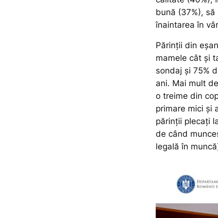
bună (37%), să s
înaintarea în vâ
Părinții din eșa
mamele cât și taț
sondaj și 75% d
ani. Mai mult de
o treime din cop
primare mici și 
părinții plecați
de când muncesc
legală în muncă)