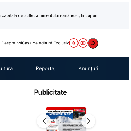
 capitala de suflet a mineritului românesc, la Lupeni
Caută
Despre noi
Casa de editură Exclusiv
ultură
Reportaj
Anunțuri
Publicitate