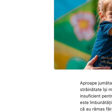
Aproape jumătate
străinătate își 
insuficient pent
este îmbunătățir
că au rămas fă