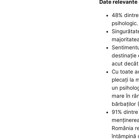
Date relevante
48% dintre 
psihologic
Singurătate
majoritate
Sentimentul
destinație
acut decât 
Cu toate ac
plecați la 
un psiholo
mare în râ
bărbaților 
91% dintre
menținerea 
România re
întâmpină 