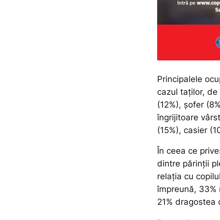
Principalele ocup
cazul taților, de
(12%), șofer (8%
îngrijitoare vâr
(15%), casier (1
În ceea ce prive
dintre părinții 
relația cu copilu
împreună, 33% m
21% dragostea c