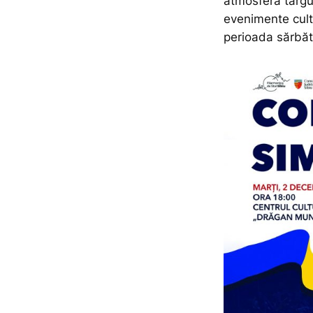
atmosfera târgul
evenimente cultu
perioada sărbăto