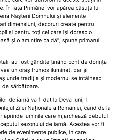
e. În fața Primăriei vor apărea căsuța lui
ena Nașterii Domnului și elemente
ri dimensiuni, decoruri create pentru
opii și pentru toți cei care își doresc o
asă și o amintire caldă”
, spune primarul
alii au fost gândite ținând cont de dorința
vea un oraș frumos iluminat, dar și
raș unde tradiția și modernul se întâlnesc
ă de sărbătoare.
lor de iarnă va fi dat la Deva luni, 1
ilejul Zilei Naționale a României, când de la
or aprinde luminile care m,archează debutul
începutul sezonului de iarnă. Acestea vor fi
rie de evenimente publice, în care