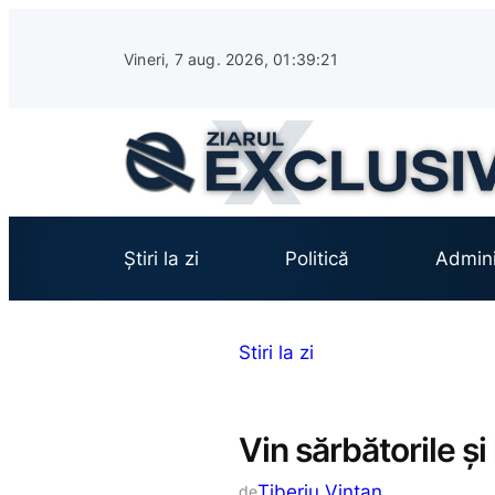
Sari
la
Vineri, 7 aug. 2026, 01:39:22
conținut
Știri la zi
Politică
Admini
Stiri la zi
Vin sărbătorile și
Tiberiu Vințan
de