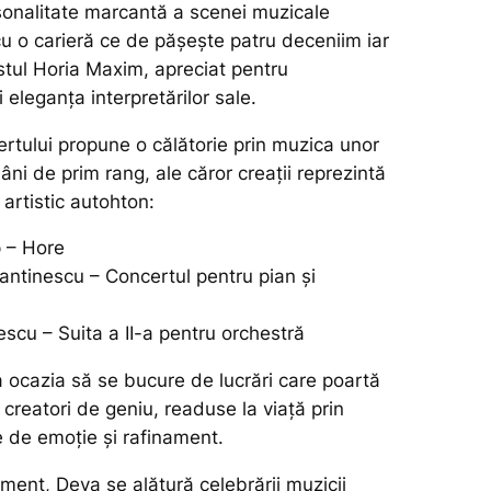
onalitate marcantă a scenei muzicale
cu o carieră ce de pășește patru deceniim iar
nistul Horia Maxim, apreciat pentru
i eleganța interpretărilor sale.
rtului propune o călătorie prin muzica unor
ni de prim rang, ale căror creații reprezintă
 artistic autohton:
 – Hore
antinescu – Concertul pentru pian și
scu – Suita a II-a pentru orchestră
a ocazia să se bucure de lucrări care poartă
creatori de geniu, readuse la viață prin
ne de emoție și rafinament.
ment, Deva se alătură celebrării muzicii