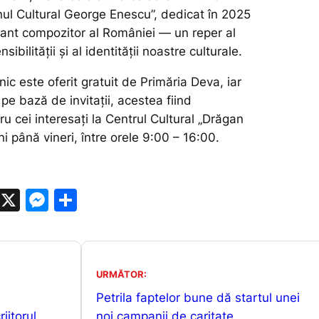
nul Cultural George Enescu”, dedicat în 2025
tant compozitor al României — un reper al
ensibilității și al identității noastre culturale.
ic este oferit gratuit de Primăria Deva, iar
pe bază de invitații, acestea fiind
ru cei interesați la Centrul Cultural „Drăgan
i până vineri, între orele 9:00 – 16:00.
W
X
M
P
h
e
ar
at
s
ta
s
s
je
URMĂTOR:
A
e
a
Petrila faptelor bune dă startul unei
p
n
z
iitorul
noi campanii de caritate