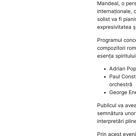
Mandeal, o pers
internaționale, 
solist va fi pia
expresivitatea ș
Programul conce
compozitori româ
esența spiritului
Adrian Pop
Paul Const
orchestră
George Ene
Publicul va ave
semnătura unor 
interpretări pli
Prin acest eveni