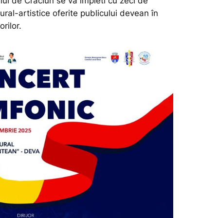
ui de Crăciun se va împleti cu zeci de
ral-artistice oferite publicului devean în
rilor.