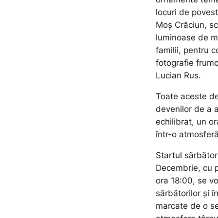
locuri de povest
Moș Crăciun, sc
luminoase de ma
familii, pentru c
fotografie frumo
Lucian Rus.
Toate aceste det
devenilor de a a
echilibrat, un o
într-o atmosfer
Startul sărbători
Decembrie, cu pr
ora 18:00, se v
sărbătorilor și 
marcate de o se