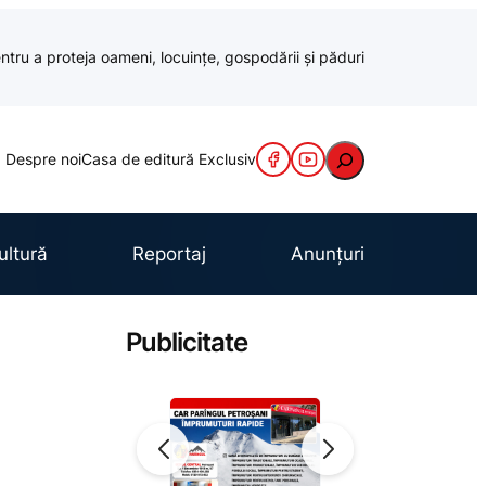
ntru a proteja oameni, locuințe, gospodării și păduri
Caută
Despre noi
Casa de editură Exclusiv
ultură
Reportaj
Anunțuri
Publicitate