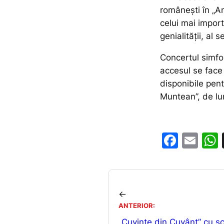
românești în „A
celui mai impor
genialității, al s
Concertul simfon
accesul se face 
disponibile pent
Muntean”, de lun
F
E
a
m
c
ai
e
l
←
b
ANTERIOR:
o
„Cuvinte din Cuvânt” cu scr