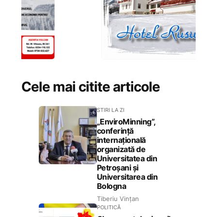
Cele mai citite articole
STIRI LA ZI
„EnviroMinning”,
conferință
internațională
organizată de
Universitatea din
Petroșani și
Universitarea din
Bologna
Tiberiu Vințan
POLITICĂ