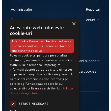
Administrație
Reportaj
Economie
Anunțuri
×
Acest site web folosește
cookie-uri
Link-uri utile
This Cookie Banner will be disabled soon
due to account issues. Please contact the
site owner to resolve.
Folosim cookie-uri pentru a personaliza
conținutul, reclamele și pentru a ne analiza
Despre noi
Termeni și condiții
traficul. De asemenea, împărtășim
informații despre utilizarea site-ului nostru
Casa de editură Exclusiv
Politica cookies
cu partenerii noștri de publicitate și analiză,
care le pot combina cu alte informații pe
care le-ați furnizat sau pe care le-au
colectat din utilizarea serviciilor lor.
Politica
de confidențialitate
STRICT NECESARE