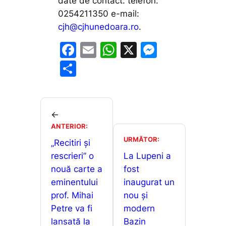
date de contact: telefon:
0254211350 e-mail:
cjh@cjhunedoara.ro
.
F
E
W
X
M
a
m
h
e
P
c
ai
at
s
ar
e
l
s
s
ta
b
A
e
je
←
o
p
n
ANTERIOR:
a
URMĂTOR:
o
p
g
„Recitiri și
z
rescrieri” o
La Lupeni a
k
er
ă
nouă carte a
fost
eminentului
inaugurat un
prof. Mihai
nou și
Petre va fi
modern
lansată la
Bazin