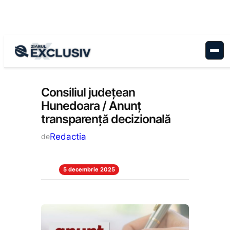
Sari
la
conținut
Anunțuri
, 
Stiri la zi
Consiliul județean
Hunedoara / Anunț
transparență decizională
Redactia
de
5 decembrie 2025