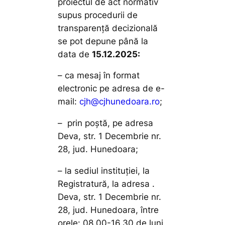
proiectul de act normativ
supus procedurii de
transparenţă decizională
se pot depune până la
data de
15.12.2025:
– ca mesaj în format
electronic pe adresa de e-
mail:
cjh@cjhunedoara.ro
;
– prin poştă, pe adresa
Deva, str. 1 Decembrie nr.
28, jud. Hunedoara;
– la sediul instituţiei, la
Registratură, la adresa .
Deva, str. 1 Decembrie nr.
28, jud. Hunedoara, între
orele: 08,00-16,30 de luni