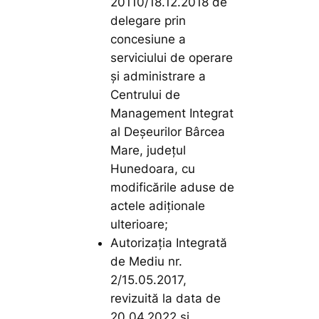
20110/18.12.2018 de
delegare prin
concesiune a
serviciului de operare
și administrare a
Centrului de
Management Integrat
al Deșeurilor Bârcea
Mare, județul
Hunedoara, cu
modificările aduse de
actele adiționale
ulterioare;
Autorizația Integrată
de Mediu nr.
2/15.05.2017,
revizuită la data de
20.04.2022 și