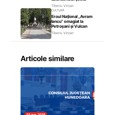
Tiberiu Vințan
CULTURĂ
Eroul Național „Avram
Iancu” omagiat la
Petroșani și Vulcan
Tiberiu Vințan
Articole similare
05 aug. 2026