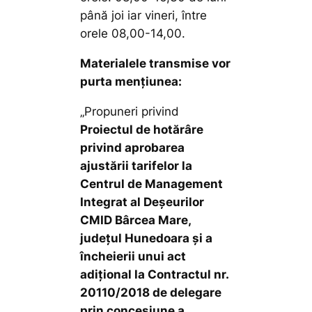
până joi iar vineri, între
orele 08,00-14,00.
Materialele transmise vor
purta menţiunea:
„Propuneri privind
Proiectul de hotărâre
privind
aprobarea
ajustării tarifelor la
Centrul de Management
Integrat al Deșeurilor
CMID Bârcea Mare,
județul Hunedoara și a
încheierii unui act
adițional la Contractul nr.
20110/2018 de delegare
prin concesiune a