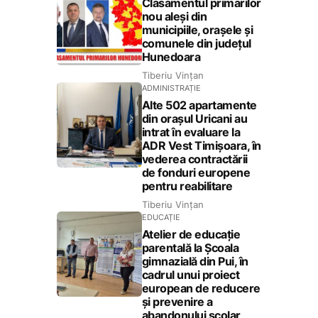
Clasamentul primarilor
nou aleși din
municipiile, orașele și
comunele din județul
Hunedoara
Tiberiu Vințan
ADMINISTRAȚIE
Alte 502 apartamente
din orașul Uricani au
intrat în evaluare la
ADR Vest Timișoara, în
vederea contractării
de fonduri europene
pentru reabilitare
Tiberiu Vințan
EDUCAȚIE
Atelier de educație
parentală la Școala
gimnazială din Pui, în
cadrul unui proiect
european de reducere
și prevenire a
abandonului școlar